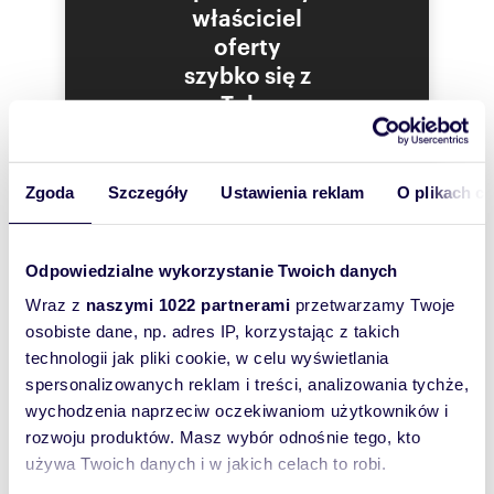
* dwie sypialnie dziecięce (jedna z zabudową na
właściciel
wymiar)
oferty
* sypialnię główną z przejściem do dużej
garderoby
szybko się z
* dwie łazienki
Tobą
* kotłownię połączoną z pralnią
skontaktował!
* dwustanowiskowy garaż
* ponadto istnieje możliwość adaptacji
poddasza o powierzchni ok 100 m2
Wnętrza zostały wykończone w wysokim
Zgoda
Szczegóły
Ustawienia reklam
O plikach c
standardzie - zastosowano m.in.
architektoniczny beton, meble wykonywane na
wymiar (w większości fornirowane), wysokiej
Odpowiedzialne wykorzystanie Twoich danych
jakości podłogi panelowe Quick-Step oraz drzwi
stolarskie marki Klea.
Wraz z
naszymi 1022 partnerami
przetwarzamy Twoje
Nieruchomość wyposażona jest w szereg
osobiste dane, np. adres IP, korzystając z takich
nowoczesnych instalacji zwiększających
technologii jak pliki cookie, w celu wyświetlania
komfort użytkowania, w tym:
* ogrzewanie podłogowe we wszystkich
spersonalizowanych reklam i treści, analizowania tychże,
pomieszczeniach, zasilane kotłem gazowym
wychodzenia naprzeciw oczekiwaniom użytkowników i
Buderus
rozwoju produktów. Masz wybór odnośnie tego, kto
* wentylację mechaniczną z odzyskiem ciepła
(rekuperator Thessla Green z filtrami
używa Twoich danych i w jakich celach to robi.
przeciwkurzowymi i antyalergicznymi)