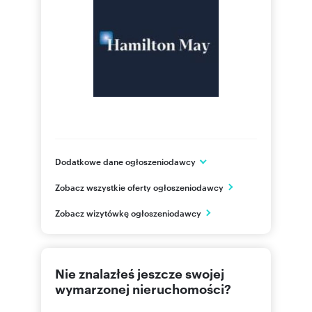
Dodatkowe dane ogłoszeniodawcy
ul. Napoleona Cybulskiego 2
Zobacz wszystkie oferty ogłoszeniodawcy
Kraków
małopolskie
PL
Zobacz wizytówkę ogłoszeniodawcy
12 426
Pokaż telefon
Nie znalazłeś jeszcze swojej
wymarzonej nieruchomości?