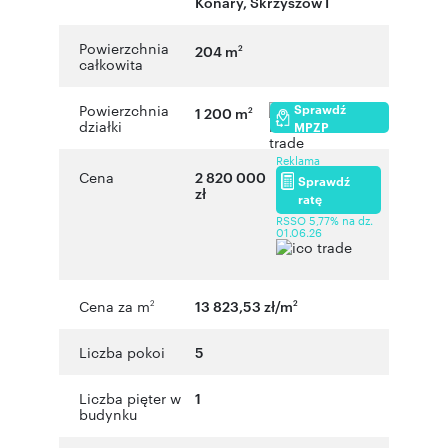
Konary
,
Skrzyszów I
Powierzchnia
204 m
2
całkowita
Sprawdź
Powierzchnia
1 200 m
2
działki
MPZP
Reklama
Cena
2 820 000
Sprawdź
zł
ratę
RSSO 5,77% na dz.
01.06.26
Cena za m
13 823,53 zł/m
2
2
Liczba pokoi
5
Liczba pięter w
1
budynku