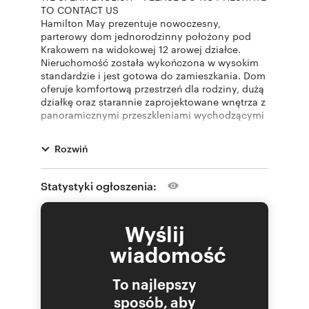
TO CONTACT US
Hamilton May prezentuje nowoczesny,
parterowy dom jednorodzinny położony pod
Krakowem na widokowej 12 arowej działce.
Nieruchomość została wykończona w wysokim
standardzie i jest gotowa do zamieszkania. Dom
oferuje komfortową przestrzeń dla rodziny, dużą
działkę oraz starannie zaprojektowane wnętrza z
panoramicznymi przeszkleniami wychodzącymi
na ogród i taras.
Dom o powierzchni 204 m² został oddany do
Rozwiń
użytkowania w 2022 roku. Parterowy układ
zapewnia wygodę codziennego użytkowania
oraz czytelny podział na strefę dzienną i
Statystyki ogłoszenia:
prywatną. W części dziennej duże przeszklenia
zapewniają doskonałe doświetlenie wnętrz i
bezpośrednie wyjście na taras.
Wyślij
Dom obejmuje:
* niezwykle przestronny salon z kominkiem
wiadomość
* otwarta kuchnia w zabudowie na wymiar z
wysokiej klasy sprzętem AGD
To najlepszy
* gabinet mogący pełnić funkcję pokoju
gościnnego (z zabudową meblową)
sposób, aby