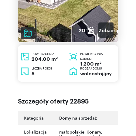
20
Zobacz galerię
POWIERZCHNIA
POWIERZCHNIA
2
204,00 m
DZIAŁKI
2
1 200 m
LICZBA POKOI
RODZAJ DOMU
5
wolnostojący
Szczegóły oferty 22895
Kategoria
Domy na sprzedaż
Lokalizacja
małopolskie
,
Konary
,