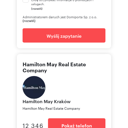
usługach.
Numer oferty: 22895
(rozwiń)
Administratorem danych jest Domiporta Sp. z o.o.
(rozwiń)
Wyślij zapytanie
Hamilton May Real Estate
Company
Hamilton May
Kraków
Hamilton May Real Estate Company
12 346
Pokaż telefon