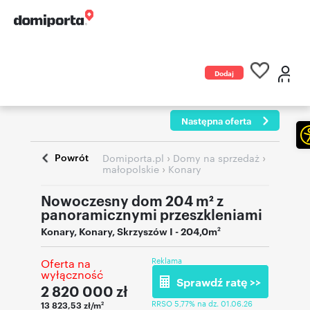
Dodaj
ogłoszenie
Następna oferta
Powrót
›
›
Domiporta.pl
Domy na sprzedaż
›
małopolskie
Konary
Nowoczesny dom 204 m² z
panoramicznymi przeszkleniami
Konary
,
Konary
,
Skrzyszów I
- 204,0m
2
Reklama
Oferta na
wyłączność
Sprawdź ratę >>
2 820 000
zł
RRSO 5,77% na dz. 01.06.26
13 823,53 zł/m
2