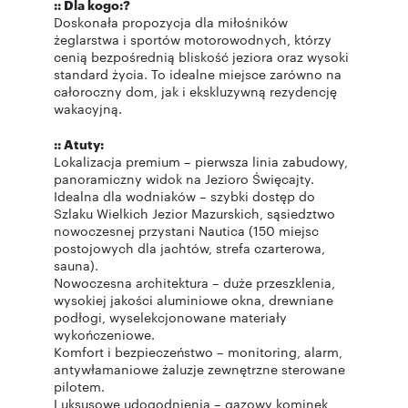
:: Dla kogo:?
Doskonała propozycja dla miłośników
żeglarstwa i sportów motorowodnych, którzy
cenią bezpośrednią bliskość jeziora oraz wysoki
standard życia. To idealne miejsce zarówno na
całoroczny dom, jak i ekskluzywną rezydencję
wakacyjną.
:: Atuty:
Lokalizacja premium – pierwsza linia zabudowy,
panoramiczny widok na Jezioro Święcajty.
Idealna dla wodniaków – szybki dostęp do
Szlaku Wielkich Jezior Mazurskich, sąsiedztwo
nowoczesnej przystani Nautica (150 miejsc
postojowych dla jachtów, strefa czarterowa,
sauna).
Nowoczesna architektura – duże przeszklenia,
wysokiej jakości aluminiowe okna, drewniane
podłogi, wyselekcjonowane materiały
wykończeniowe.
Komfort i bezpieczeństwo – monitoring, alarm,
antywłamaniowe żaluzje zewnętrzne sterowane
pilotem.
Luksusowe udogodnienia – gazowy kominek,