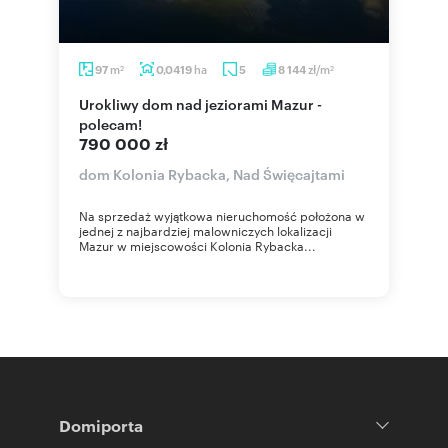
m
ha
zł/m
97
0,0419
5
8 144
2
2
Urokliwy dom nad jeziorami Mazur -
polecam!
790 000 zł
dom Kolonia Rybacka, Nad Święcajtami
Na sprzedaż wyjątkowa nieruchomość położona w
jednej z najbardziej malowniczych lokalizacji
Mazur w miejscowości Kolonia Rybacka...
Domiporta