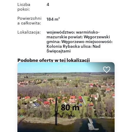
Liczba
4
pokoi:
Powierzchni
184 m
2
a całkowita:
Lokalizacja:
województwo:
warmińsko-
mazurskie
powiat:
Węgorzewski
gmina:
Węgorzewo
miejscowość:
Kolonia Rybacka
ulica: Nad
Święcajtami
Podobne oferty w tej lokalizacji