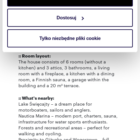
bathroom.
zmienić lub wycofać swoją zgodę w dowolnej chwili.
Children's area – two bedrooms and an attic,
providing space and privacy.
Dostosuj
The guest area is 100% independent, with a
Wykorzystujemy pliki cookie do spersonalizowania treści
separate entrance, kitchenette, bathroom, and
i reklam, aby oferować funkcje społecznościowe i
mezzanine. Additionally, the house has a
analizować ruch w naszej witrynie. Informacje o tym, jak
basement and a private wellness area with a
Tylko niezbędne pliki cookie
korzystasz z naszej witryny, udostępniamy partnerom
sauna.
społecznościowym, reklamowym i analitycznym.
:: Room layout:
Partnerzy mogą połączyć te informacje z innymi danymi
The house consists of 6 rooms (without a
otrzymanymi od Ciebie lub uzyskanymi podczas
kitchen) and 3 attics, 3 bathrooms, a living
korzystania z ich usług.
room with a fireplace, a kitchen with a dining
room, a Finnish sauna, a garage within the
building and a 20 m² terrace.
:: What's nearby:
Lake Święcajty – a dream place for
motorboaters, sailors and anglers.
Nautica Marina – modern port, charters, sauna,
infrastructure for water sports enthusiasts.
Forests and recreational areas – perfect for
walking and cycling.
Proximity to Giżycko and Węgorzewo – full