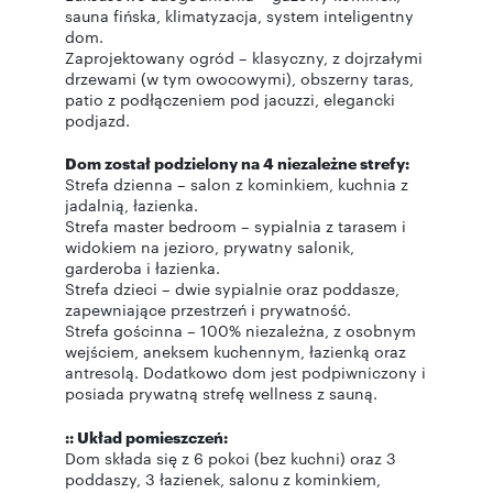
sauna fińska, klimatyzacja, system inteligentny
dom.
Zaprojektowany ogród – klasyczny, z dojrzałymi
drzewami (w tym owocowymi), obszerny taras,
patio z podłączeniem pod jacuzzi, elegancki
podjazd.
Dom został podzielony na 4 niezależne strefy:
Strefa dzienna – salon z kominkiem, kuchnia z
jadalnią, łazienka.
Strefa master bedroom – sypialnia z tarasem i
widokiem na jezioro, prywatny salonik,
garderoba i łazienka.
Strefa dzieci – dwie sypialnie oraz poddasze,
zapewniające przestrzeń i prywatność.
Strefa gościnna – 100% niezależna, z osobnym
wejściem, aneksem kuchennym, łazienką oraz
antresolą. Dodatkowo dom jest podpiwniczony i
posiada prywatną strefę wellness z sauną.
:: Układ pomieszczeń:
Dom składa się z 6 pokoi (bez kuchni) oraz 3
poddaszy, 3 łazienek, salonu z kominkiem,