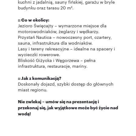
kuchni z jadalnią, sauny fińskiej, garażu w bryle
budynku oraz tarasu 20 m².
:: Co w okolicy:
Jezioro Święcajty – wymarzone miejsce dla
motorowodniaków, żeglarzy i wędkarzy.
Przystań Nautica – nowoczesny port, czartery,
sauna, infrastruktura dla wodniaków.
Lasy i tereny rekreacyjne – idealne na spacery i
wycieczki rowerowe.
Bliskość Giżycka i Węgorzewa – pełna
infrastruktura, restauracje, mariny.
:: Jak z komunikacją?
Doskonały dojazd, szybki dostęp do głównych
miast regionu.
Nie zwlekaj – umów się na prezentację i
przekonaj się, jak wyjątkowe może być życie nad
wodą!