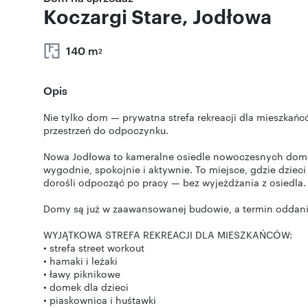
Koczargi Stare, Jodłowa
140 m
2
Opis
Nie tylko dom — prywatna strefa rekreacji dla mieszkańcó
przestrzeń do odpoczynku.
Nowa Jodłowa to kameralne osiedle nowoczesnych domó
wygodnie, spokojnie i aktywnie. To miejsce, gdzie dzie
dorośli odpocząć po pracy — bez wyjeżdżania z osiedla.
Domy są już w zaawansowanej budowie, a termin oddani
WYJĄTKOWA STREFA REKREACJI DLA MIESZKAŃCÓW:
• strefa street workout
• hamaki i leżaki
• ławy piknikowe
• domek dla dzieci
• piaskownica i huśtawki