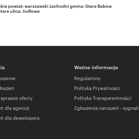
kie
powiat:
warszawski zachodni
gmina:
Stare Babice
Stare
ulica: Jodłowa
ia
Ważne informacje
oszenie
Regulaminy
łoszeń
Polityka Prywatności
 sprawie oferty
Polityka Transparentności
 dla agencji
Zgłoszenia naruszeń - sygnali
t dla dewelopera