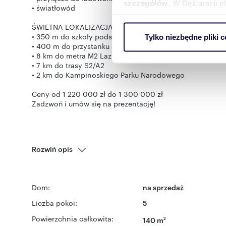
szczegółów
. W Deklaracji 
• światłowód
ŚWIETNA LOKALIZACJA:
Wykorzystujemy pliki cookie 
• 350 m do szkoły podstawowej i przedszkola
Tylko niezbędne pliki c
ruch w naszej witrynie. Inf
• 400 m do przystanku autobusowego (714)
reklamowym i analitycznym. 
• 8 km do metra M2 Lazurowa
uzyskanymi podczas korzysta
• 7 km do trasy S2/A2
• 2 km do Kampinoskiego Parku Narodowego
Ceny od 1 220 000 zł do 1 300 000 zł
Rozwiń opis
Dom:
na sprzedaż
Liczba pokoi:
5
Powierzchnia całkowita:
140 m
2