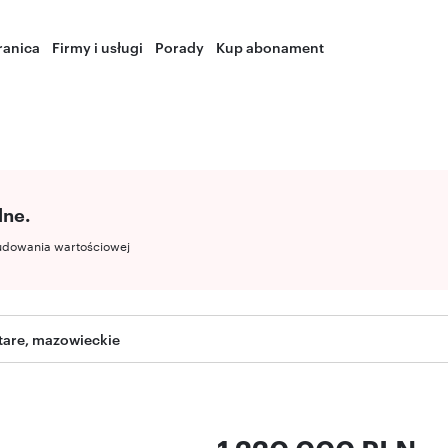
ranica
Firmy i usługi
Porady
Kup abonament
lne.
udowania wartościowej
tare, mazowieckie