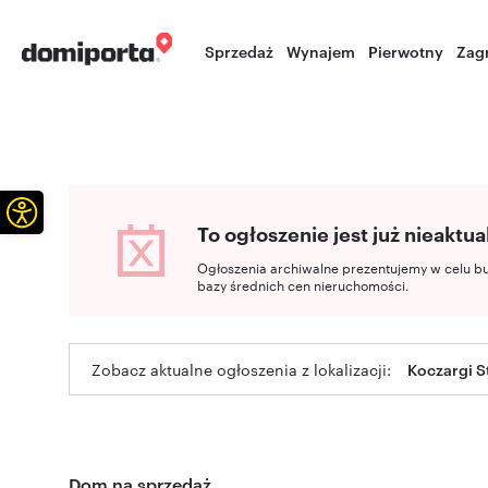
Sprzedaż
Wynajem
Pierwotny
Zag
Otwórz pasek narzędzi
To ogłoszenie jest już nieaktua
Ogłoszenia archiwalne prezentujemy w celu b
bazy średnich cen nieruchomości.
Zobacz aktualne ogłoszenia z lokalizacji:
Koczargi S
Dom na sprzedaż