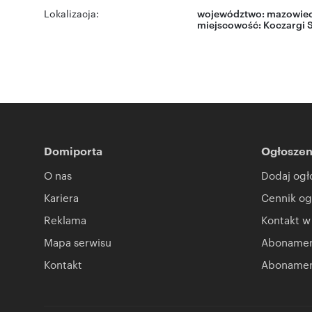
Lokalizacja:
województwo:
mazowiec
miejscowość:
Koczargi 
Domiporta
Ogłoszen
O nas
Dodaj ogł
Kariera
Cennik og
Reklama
Kontakt w
Mapa serwisu
Abonament
Kontakt
Abonamen