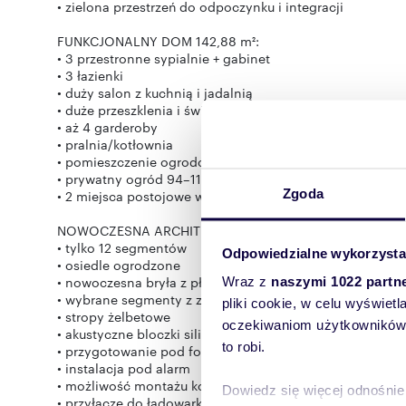
• zielona przestrzeń do odpoczynku i integracji
FUNKCJONALNY DOM 142,88 m²:
• 3 przestronne sypialnie + gabinet
• 3 łazienki
• duży salon z kuchnią i jadalnią
• duże przeszklenia i świetne doświetlenie wnętrz
• aż 4 garderoby
• pralnia/kotłownia
• pomieszczenie ogrodowe
• prywatny ogród 94–111 m²
Zgoda
• 2 miejsca postojowe w cenie
NOWOCZESNA ARCHITEKTURA I WYSOKI STANDARD:
• tylko 12 segmentów
Odpowiedzialne wykorzysta
• osiedle ogrodzone
• nowoczesna bryła z płaskimi dachami
Wraz z
naszymi 1022 partn
• wybrane segmenty z zielonym dachem
pliki cookie, w celu wyświet
• stropy żelbetowe
oczekiwaniom użytkowników i
• akustyczne bloczki silikatowe
to robi.
• przygotowanie pod fotowoltaikę
• instalacja pod alarm
• możliwość montażu kominka
Dowiedz się więcej odnośnie
• przyłącze do ładowarki auta elektrycznego