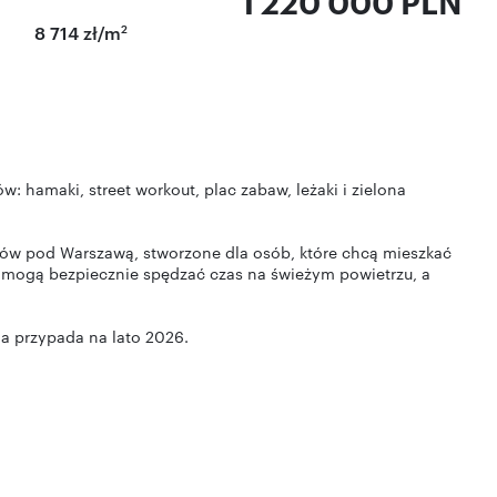
1 220 000 PLN
2
8 714 zł/m
w: hamaki, street workout, plac zabaw, leżaki i zielona
w pod Warszawą, stworzone dla osób, które chcą mieszkać
ci mogą bezpiecznie spędzać czas na świeżym powietrzu, a
a przypada na lato 2026.