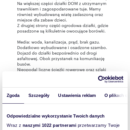
Na większej części działki DOM z utrzymanym
trawnikiem i zagospodarowane tuje. Mamy
również wybudowaną wiatę zadaszoną oraz
miejsce dla zabaw dzieci.
Z drugiej strony część ogrodowa działki, gdzie
posadzone są kilkuletnie owocujące borówki.
Media: woda, kanalizacja, prąd, brak gazu.
Dodatkowo wybudowane i osadzone szambo.
Dojazd do działki bezpośrednio od drogi
asfaltowej. Obok przystanek na komunikację
busów.
Nieopodal liczne ścieżki rowerowe oraz szlaki
turystyczne prowadząca w Góry Świętokrzyskie.
Usytuowanie DOMU z dala od głównej drogi
Bielin pozwala cieszyć się CISZĄ i urokami
Zgoda
Szczegóły
Ustawienia reklam
O plikach c
OTACZAJĄCEJ PRZYRODY .
DOM NIE WYMAGA REMONTU a jedynie
odświeżenia - można w nim JUŻ ZAMIESZKAĆ !!
Odpowiedzialne wykorzystanie Twoich danych
SERDECZNIE zapraszam do odwiedzenia
nieruchomości ..
Wraz z
naszymi 1022 partnerami
przetwarzamy Twoje