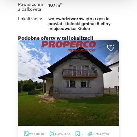
Powierzchni
167 m
korzystania z ich usług.
2
a całkowita:
Lokalizacja:
województwo:
świętokrzyskie
powiat:
kielecki
gmina:
Bieliny
miejscowość:
Kielce
Podobne oferty w tej lokalizacji
m
ha
zł/m
221,40
0,3231
6
3 704
2
2