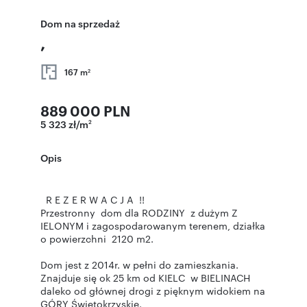
Dom na sprzedaż
,
167 m
2
889 000 PLN
5 323 zł/m
2
Opis
R E Z E R W A C J A !!
Przestronny dom dla RODZINY z dużym Z
IELONYM i zagospodarowanym terenem, działka
o powierzchni 2120 m2.
Dom jest z 2014r. w pełni do zamieszkania.
Znajduje się ok 25 km od KIELC w BIELINACH
daleko od głównej drogi z pięknym widokiem na
GÓRY Świętokrzyskie.