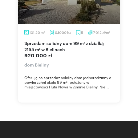
m
ha
zł/m
131,20
0,1000
5
7 012
2
2
Sprzedam solidny dom 99 m² z działką
2155 m² w Bielinach
920 000 zł
dom Bieliny
Oferuję na sprzedaż solidny dom jednorodzinny o
powierzchni około 99 m², położony w
miejscowości Huta Nowa w gminie Bieliny. Nie...