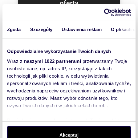
oferty
kominek, toaleta
klatka schodowa doświetlona oknami, schody
szybko się z
wylane,
Tobą
skontaktował!
na piętrze :
Zgoda
Szczegóły
Ustawienia reklam
O plikach c
3 pokoje, z jednego z pokoi wyjście na BALKON,
brak skosów!
Odpowiedzialne wykorzystanie Twoich danych
dodatkowe atuty:
Wraz z
naszymi 1022 partnerami
przetwarzamy Twoje
osobiste dane, np. adres IP, korzystając z takich
technologii jak pliki cookie, w celu wyświetlania
bezczynszowe domki!
spersonalizowanych reklam i treści, analizowania tychże,
pomieszczenie gospodarcze z piecem 2
funkcyjnym i zbiornikiem na wodę oraz łazienka
wychodzenia naprzeciw oczekiwaniom użytkowników i
Atrakcyjna i funkcjonalna architektura
rozwoju produktów. Masz wybór odnośnie tego, kto
dobra komunikacja w kierunku centrum Katowic
używa Twoich danych i w jakich celach to robi.
oraz Mikołowa, Tych i Gliwic
świetna lokalizacja w „zielonej i młodej” części
Katowic
Dowiedz się więcej odnośnie tego, jak Twoje osobiste
teren ogrodzony, wjazd na osiedle przez bramę
dane są przetwarzane oraz ustaw własne preferencje w
sterowaną pilotem
sekcji szczegółów
. W Deklaracji plików cookie możesz
Akceptuj
w każdym domu dodatkowo 40 m2 poddasza do