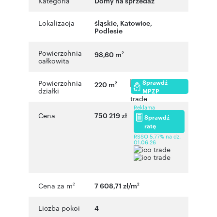
Kategoria
Domy na sprzedaż
Lokalizacja
śląskie
,
Katowice
,
Podlesie
Powierzchnia
98,60 m
2
całkowita
Sprawdź
Powierzchnia
220 m
2
działki
MPZP
Reklama
Cena
750 219 zł
Sprawdź
ratę
RSSO 5,77% na dz.
01.06.26
Cena za m
7 608,71 zł/m
2
2
Liczba pokoi
4