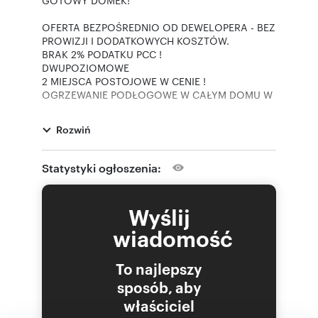
OFERTA BEZPOŚREDNIO OD DEWELOPERA - BEZ
PROWIZJI I DODATKOWYCH KOSZTÓW.
BRAK 2% PODATKU PCC !
DWUPOZIOMOWE
2 MIEJSCA POSTOJOWE W CENIE !
OGRZEWANIE PODŁOGOWE W CAŁYM DOMU W
STANDARDZIE + PIEC 2 FUNKCYJNY ZE
ZBIORNIKIEM NA WODE !
Rozwiń
DODATKOWE 40 M2 PODDASZA GRATIS
KUPUJĄC TEN DOM BEZPŁATNIE POMAGAMY
SPRZEDAĆ PAŃSTWA INNĄ NIERUCHOMOŚĆ
Statystyki ogłoszenia:
BIORĄC NA SIEBIE KOSZTY.
KARTA RABATOWA NA -10% NA ZAKUPY W OBI
ORAZ PROJEKT ŁAZIENKI I KUCHNI W CENIE 1
Wyślij
ZŁOTYCH!
KARTA RABATOWA NA PANELE I DRZWI W
wiadomość
SKLEPACH BEL-POL, CORTINA
To najlepszy
Dom o powierzchni użytkowej 98,6 m2 -
na dole:
sposób, aby
właściciel
duży salon z kuchnią, wyprowadzenie pod