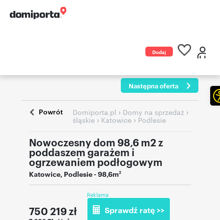
Dodaj
ogłoszenie
Następna oferta
Powrót
›
›
Domiporta.pl
Domy na sprzedaż
›
›
śląskie
Katowice
Podlesie
Nowoczesny dom 98,6 m2 z
poddaszem garażem i
ogrzewaniem podłogowym
Katowice
,
Podlesie
- 98,6m
2
Reklama
750 219
zł
Sprawdź ratę >>
2