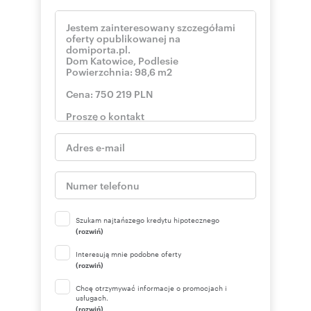
Treść niniejszego ogłoszenia nie stanowi oferty
handlowej w rozumieniu kodeksu cywilnego.
Oferta wysłana z systemu Galactica Virgo
Numer oferty: SKH-DS-171575-42
Nr licencji zawodowej: 19554
Szukam najtańszego kredytu hipotecznego
(rozwiń)
Interesują mnie podobne oferty
(rozwiń)
Chcę otrzymywać informacje o promocjach i
usługach.
(rozwiń)