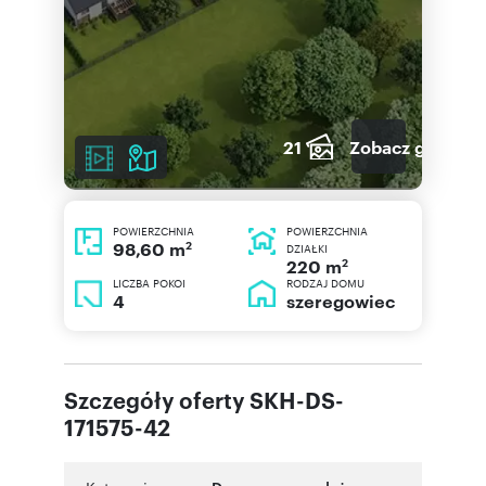
21
Zobacz galerię
POWIERZCHNIA
POWIERZCHNIA
2
98,60 m
DZIAŁKI
2
220 m
LICZBA POKOI
RODZAJ DOMU
4
szeregowiec
Szczegóły oferty SKH-DS-
171575-42