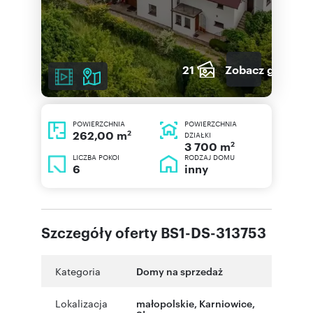
21
Zobacz galerię
POWIERZCHNIA
POWIERZCHNIA
2
262,00 m
DZIAŁKI
2
3 700 m
LICZBA POKOI
RODZAJ DOMU
6
inny
Szczegóły oferty BS1-DS-313753
Kategoria
Domy na sprzedaż
Lokalizacja
małopolskie
,
Karniowice
,