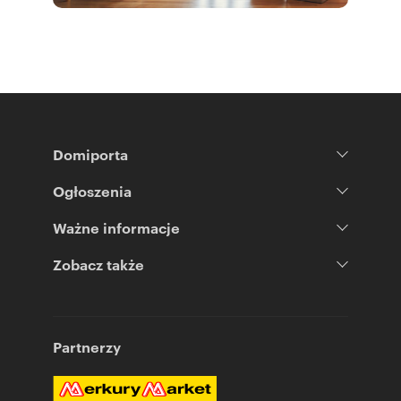
jasno zakomunikowane w opisie takiej oferty.
Numer oferty: BS1-DS-313753
Nr licencji zawodowej: 23505
Domiporta
Ogłoszenia
Ważne informacje
Zobacz także
Partnerzy