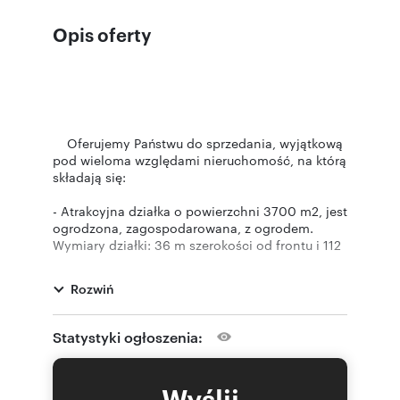
Opis oferty
Oferujemy Państwu do sprzedania, wyjątkową
pod wieloma względami nieruchomość, na którą
składają się:
- Atrakcyjna działka o powierzchni 3700 m2, jest
ogrodzona, zagospodarowana, z ogrodem.
Wymiary działki: 36 m szerokości od frontu i 112
m głębokości z nieznacznym nachyleniem w
kierunku pół/zachodnim. Część działki w głębi ,
Rozwiń
jest budowlana i jest możliwość wybudowania
drugiego domu. Do tej części działki jest
wykonana nowa droga, na zasadzie
Statystyki ogłoszenia:
współwłasności. Duży ogród i utrzymywana
bujna trawa oraz celowy dostęp, pozwalają na
częste wizyty zwierząt, zwłaszcza saren.
Wyślij