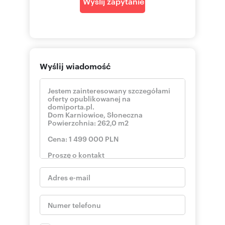
Wyślij zapytanie
- Dwa oddzielne pokoje o pow. 14 i 13 m2.
- Łazienka o pow. 5 m2, z oknem, z kabiną
natryskową.
- Wiatrołap i przedpokój.
2 PIĘTRO
Wyślij wiadomość
- Salon o pow. 20 m2.
- Dwa samodzielne pokoje o pow. 14 i 13 m2.,
wyjściami na balkon.
- Łazienka o pow. 5 m2, z oknem, z kabiną
natryskową.
- Przedpokój.
Około 200 m od domu znajduje się przystanek
MPK linia 268, a w pobliżu także szkoła
podstawowa, żłobek oraz sklepy
ogólnospożywcze.
UWAGA - Jest możliwość zamiany na mniejszy
dom . Szczegóły do ewent. omówienia.