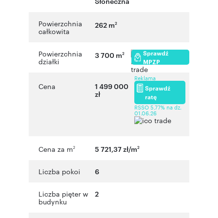
Słoneczna
Powierzchnia
262 m
2
całkowita
Sprawdź
Powierzchnia
3 700 m
2
działki
MPZP
Reklama
Cena
1 499 000
Sprawdź
zł
ratę
RSSO 5,77% na dz.
01.06.26
Cena za m
5 721,37 zł/m
2
2
Liczba pokoi
6
Liczba pięter w
2
budynku