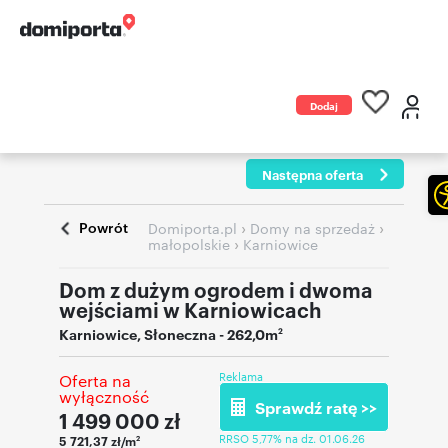
Dodaj
ogłoszenie
Następna oferta
Powrót
›
›
Domiporta.pl
Domy na sprzedaż
›
małopolskie
Karniowice
Dom z dużym ogrodem i dwoma
wejściami w Karniowicach
Karniowice
,
Słoneczna
- 262,0m
2
Reklama
Oferta na
wyłączność
Sprawdź ratę >>
1 499 000
zł
RRSO 5,77% na dz. 01.06.26
5 721,37 zł/m
2