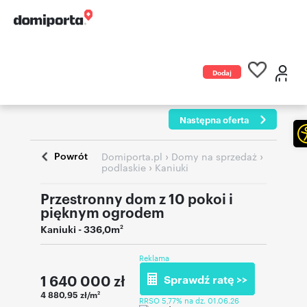
Dodaj
ogłoszenie
Następna oferta
Powrót
›
›
Domiporta.pl
Domy na sprzedaż
›
podlaskie
Kaniuki
Przestronny dom z 10 pokoi i
pięknym ogrodem
Kaniuki
- 336,0m
2
Reklama
1 640 000
zł
Sprawdź ratę >>
4 880,95 zł/m
2
RRSO 5,77% na dz. 01.06.26