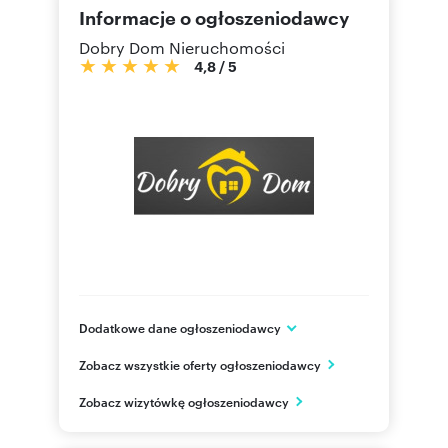
Informacje o ogłoszeniodawcy
Dobry Dom Nieruchomości
4,8
/
5
Dodatkowe dane ogłoszeniodawcy
Św. Rocha 5 lok. 202
Zobacz wszystkie oferty ogłoszeniodawcy
Białystok
podlaskie
PL
Zobacz wizytówkę ogłoszeniodawcy
690 69
Pokaż telefon