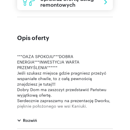
remontowych
Opis oferty
***OAZA SPOKOJU***DOBRA
ENERGIA***INWESTYCJA WARTA
PRZEMYŚLENIA******
Jeśli szukasz miejsca gdzie pragniesz przeżyć
wspaniałe chwile, to z całą pewnością
znajdziesz je tutaj!!!
Dobry Dom ma zaszczyt przedstawić Państwu
wyjątkową ofertę.
Serdecznie zapraszamy na prezentację Dworku,
pięknie położonego we wsi Kaniuki.
Nieruchomość została wybudowana w 2008
roku.
Rozwiń
Powierzchnia całkowita wynosi około 340 m2,
natomiast użytkowa około 300 m2, na która