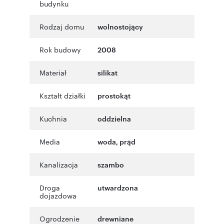
budynku
Rodzaj domu
wolnostojący
Rok budowy
2008
Materiał
silikat
Kształt działki
prostokąt
Kuchnia
oddzielna
Media
woda, prąd
Kanalizacja
szambo
Droga
utwardzona
dojazdowa
Ogrodzenie
drewniane