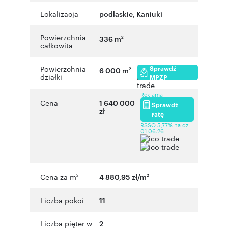
Lokalizacja
podlaskie
,
Kaniuki
Powierzchnia
336 m
2
całkowita
Sprawdź
Powierzchnia
6 000 m
2
działki
MPZP
Reklama
Cena
1 640 000
Sprawdź
zł
ratę
RSSO 5,77% na dz.
01.06.26
Cena za m
4 880,95 zł/m
2
2
Liczba pokoi
11
Liczba pięter w
2