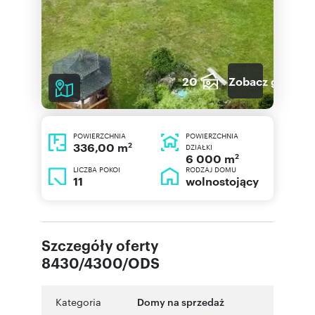
20
Zobacz galerię
POWIERZCHNIA
POWIERZCHNIA
2
336,00 m
DZIAŁKI
2
6 000 m
LICZBA POKOI
RODZAJ DOMU
11
wolnostojący
Szczegóły oferty
8430/4300/ODS
Kategoria
Domy na sprzedaż