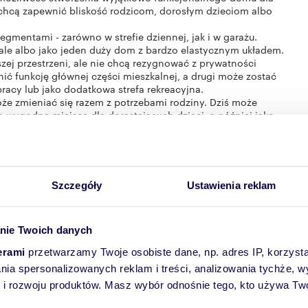
 chcą zapewnić bliskość rodzicom, dorosłym dzieciom albo
gmentami - zarówno w strefie dziennej, jak i w garażu.
kale albo jako jeden duży dom z bardzo elastycznym układem.
szej przestrzeni, ale nie chcą rezygnować z prywatności
 funkcję głównej części mieszkalnej, a drugi może zostać
pracy lub jako dodatkowa strefa rekreacyjna.
że zmieniać się razem z potrzebami rodziny. Dziś może
ako wygodne miejsce dla dorastających dzieci, a później jako
 dwóch części.
Szczegóły
Ustawienia reklam
nie Twoich danych
erami
przetwarzamy Twoje osobiste dane, np. adres IP, korzystaj
lania spersonalizowanych reklam i treści, analizowania tychże,
 rozwoju produktów. Masz wybór odnośnie tego, kto używa Twoi