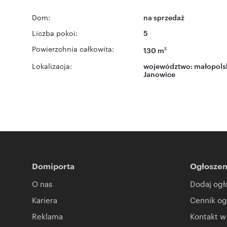
Dom:
na sprzedaż
Liczba pokoi:
5
Powierzchnia całkowita:
130 m
2
Lokalizacja:
województwo:
małopols
Janowice
Domiporta
Ogłoszen
O nas
Dodaj ogł
Kariera
Cennik og
Reklama
Kontakt w