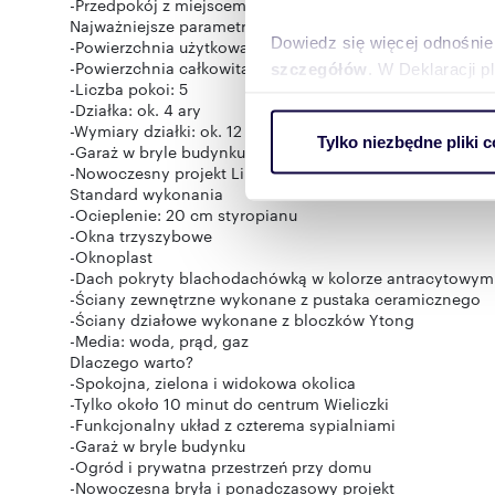
-Przedpokój z miejscem na zabudowę
Najważniejsze parametry
Dowiedz się więcej odnośnie
-Powierzchnia użytkowa: 95,1 m2
-Powierzchnia całkowita: 130 m2
szczegółów
. W Deklaracji 
-Liczba pokoi: 5
-Działka: ok. 4 ary
Wykorzystujemy pliki cookie 
-Wymiary działki: ok. 12 x 35 m
Tylko niezbędne pliki c
ruch w naszej witrynie. Inf
-Garaż w bryle budynku
-Nowoczesny projekt Lila Duo 1566
reklamowym i analitycznym. 
Standard wykonania
uzyskanymi podczas korzysta
-Ocieplenie: 20 cm styropianu
-Okna trzyszybowe
-Oknoplast
-Dach pokryty blachodachówką w kolorze antracytowym
-Ściany zewnętrzne wykonane z pustaka ceramicznego
-Ściany działowe wykonane z bloczków Ytong
-Media: woda, prąd, gaz
Dlaczego warto?
-Spokojna, zielona i widokowa okolica
-Tylko około 10 minut do centrum Wieliczki
-Funkcjonalny układ z czterema sypialniami
-Garaż w bryle budynku
-Ogród i prywatna przestrzeń przy domu
-Nowoczesna bryła i ponadczasowy projekt