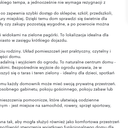
jskiego tempa, a jednocześnie nie wymaga rezygnacji z
co zapewnia szybki dostęp do sklepów, szkół, przedszkoli,
ry miejskiej. Dzięki temu dom sprawdzi się świetnie dla
koły czy zakupy pozostają wygodne, a po powrocie można
 widokami na zielone pagórki. To lokalizacja idealna dla
miasto w zasięgu krótkiego dojazdu.
 rodziny. Układ pomieszczeń jest praktyczny, czytelny i
zęści domu.
 jadalnią i wyjściem do ogrodu. To naturalne centrum domu -
iskimi. Bezpośrednie wyjście do ogrodu sprawia, że w
zyć się o taras i teren zielony - idealny dla dzieci, spotkań
zemu każdy domownik może mieć swoją prywatną przestrzeń.
z osobnego gabinetu, pokoju gościnnego, pokoju zabaw lub
ieszczenia pomocnicze, które ułatwiają codzienne
nym - jest miejsce na samochód, rowery, sprzęt sportowy,
ana tak, aby mogła służyć również jako komfortowa przestrzeń
 możliwość stworzenia wyjątkowo funkcjonalnego domu dla