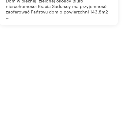
Dom w pięknej, zielonej okolicy Biuro
nieruchomości Bracia Sadurscy ma przyjemność
zaoferować Państwu dom o powierzchni 143,8m2
...