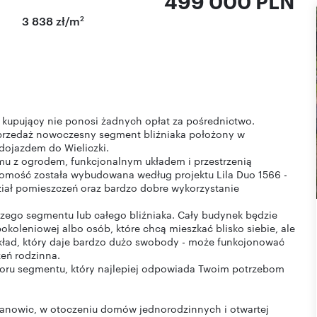
499 000 PLN
2
3 838 zł/m
 kupujący nie ponosi żadnych opłat za pośrednictwo.
sprzedaż nowoczesny segment bliźniaka położony w
dojazdem do Wieliczki.
mu z ogrodem, funkcjonalnym układem i przestrzenią
mość została wybudowana według projektu Lila Duo 1566 -
iał pomieszczeń oraz bardzo dobre wykorzystanie
zego segmentu lub całego bliźniaka. Cały budynek będzie
okoleniowej albo osób, które chcą mieszkać blisko siebie, ale
kład, który daje bardzo dużo swobody - może funkcjonować
zeń rodzinna.
yboru segmentu, który najlepiej odpowiada Twoim potrzebom
 Janowic, w otoczeniu domów jednorodzinnych i otwartej