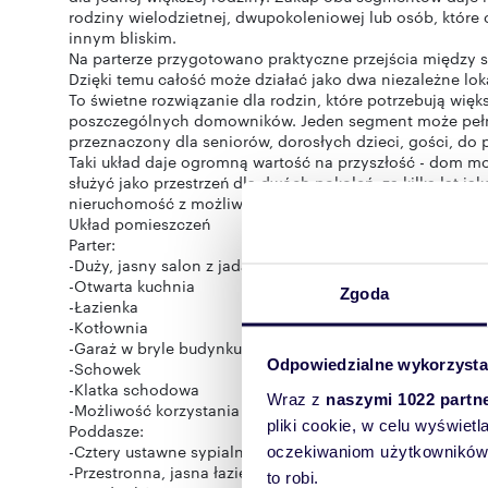
rodziny wielodzietnej, dwupokoleniowej lub osób, które
innym bliskim.
Na parterze przygotowano praktyczne przejścia między se
Dzięki temu całość może działać jako dwa niezależne lo
To świetne rozwiązanie dla rodzin, które potrzebują więk
poszczególnych domowników. Jeden segment może pełnić
przeznaczony dla seniorów, dorosłych dzieci, gości, do 
Taki układ daje ogromną wartość na przyszłość - dom mo
służyć jako przestrzeń dla dwóch pokoleń, za kilka lat j
nieruchomość z możliwością niezależnego korzystania z
Układ pomieszczeń
Parter:
-Duży, jasny salon z jadalnią i wyjściem do ogrodu
-Otwarta kuchnia
Zgoda
-Łazienka
-Kotłownia
-Garaż w bryle budynku
Odpowiedzialne wykorzysta
-Schowek
-Klatka schodowa
Wraz z
naszymi 1022 partn
-Możliwość korzystania z przejść do drugiego segmentu
pliki cookie, w celu wyświet
Poddasze:
-Cztery ustawne sypialnie
oczekiwaniom użytkowników i
-Przestronna, jasna łazienka
to robi.