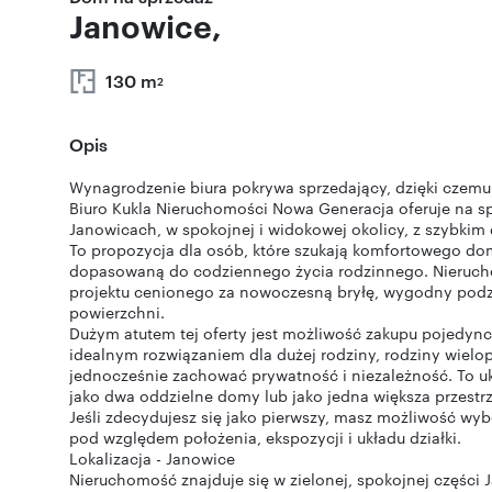
Janowice,
130 m
2
Opis
Wynagrodzenie biura pokrywa sprzedający, dzięki czemu
Biuro Kukla Nieruchomości Nowa Generacja oferuje na 
Janowicach, w spokojnej i widokowej okolicy, z szybkim 
To propozycja dla osób, które szukają komfortowego do
dopasowaną do codziennego życia rodzinnego. Nierucho
projektu cenionego za nowoczesną bryłę, wygodny podz
powierzchni.
Dużym atutem tej oferty jest możliwość zakupu pojedync
idealnym rozwiązaniem dla dużej rodziny, rodziny wielop
jednocześnie zachować prywatność i niezależność. To u
jako dwa oddzielne domy lub jako jedna większa przestr
Jeśli zdecydujesz się jako pierwszy, masz możliwość w
pod względem położenia, ekspozycji i układu działki.
Lokalizacja - Janowice
Nieruchomość znajduje się w zielonej, spokojnej części