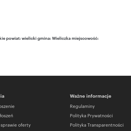
kie
powiat:
wielicki
gmina:
Wieliczka
miejscowość:
ia
Ważne informacje
oszenie
Regulaminy
łoszeń
Polityka Prywatności
 sprawie oferty
Polityka Transparentności