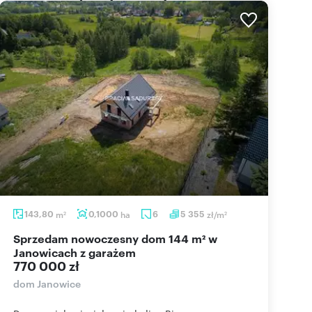
143,80
m
0,1000
ha
6
5 355
zł/m
2
2
Sprzedam nowoczesny dom 144 m² w
Janowicach z garażem
770 000 zł
dom Janowice