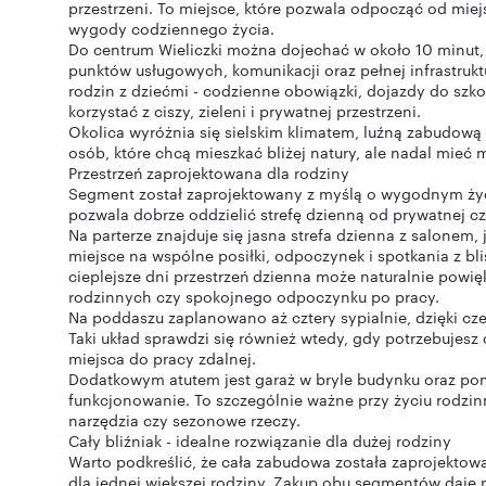
przestrzeni. To miejsce, które pozwala odpocząć od mie
wygody codziennego życia.
Do centrum Wieliczki można dojechać w około 10 minut, 
punktów usługowych, komunikacji oraz pełnej infrastruktu
rodzin z dziećmi - codzienne obowiązki, dojazdy do sz
korzystać z ciszy, zieleni i prywatnej przestrzeni.
Okolica wyróżnia się sielskim klimatem, luźną zabudową i
osób, które chcą mieszkać bliżej natury, ale nadal mieć 
Przestrzeń zaprojektowana dla rodziny
Segment został zaprojektowany z myślą o wygodnym życiu
pozwala dobrze oddzielić strefę dzienną od prywatnej c
Na parterze znajduje się jasna strefa dzienna z salonem,
miejsce na wspólne posiłki, odpoczynek i spotkania z bl
cieplejsze dni przestrzeń dzienna może naturalnie powięks
rodzinnych czy spokojnego odpoczynku po pracy.
Na poddaszu zaplanowano aż cztery sypialnie, dzięki c
Taki układ sprawdzi się również wtedy, gdy potrzebujes
miejsca do pracy zdalnej.
Dodatkowym atutem jest garaż w bryle budynku oraz pom
funkcjonowanie. To szczególnie ważne przy życiu rodzin
narzędzia czy sezonowe rzeczy.
Cały bliźniak - idealne rozwiązanie dla dużej rodziny
Warto podkreślić, że cała zabudowa została zaprojektow
dla jednej większej rodziny. Zakup obu segmentów daje