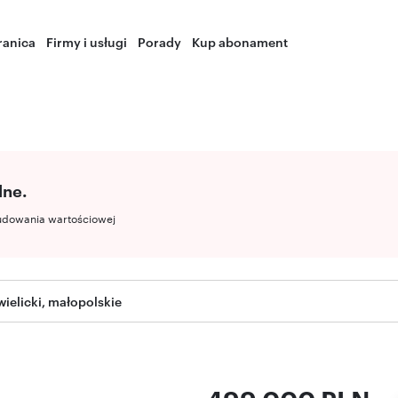
ranica
Firmy i usługi
Porady
Kup abonament
lne.
udowania wartościowej
wielicki, małopolskie