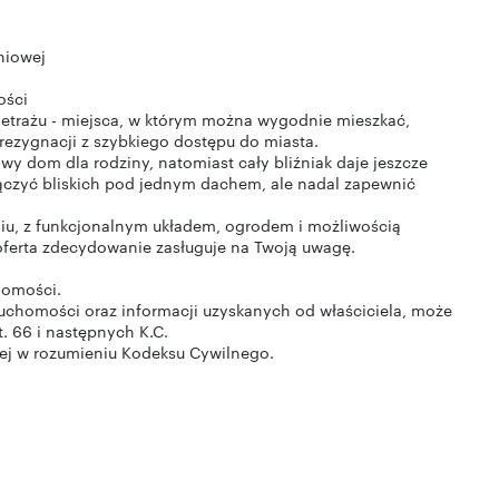
niowej
ości
 metrażu - miejsca, w którym można wygodnie mieszkać,
rezygnacji z szybkiego dostępu do miasta.
y dom dla rodziny, natomiast cały bliźniak daje jeszcze
łączyć bliskich pod jednym dachem, ale nadal zapewnić
u, z funkcjonalnym układem, ogrodem i możliwością
 oferta zdecydowanie zasługuje na Twoją uwagę.
homości.
ruchomości oraz informacji uzyskanych od właściciela, może
t. 66 i następnych K.C.
wej w rozumieniu Kodeksu Cywilnego.