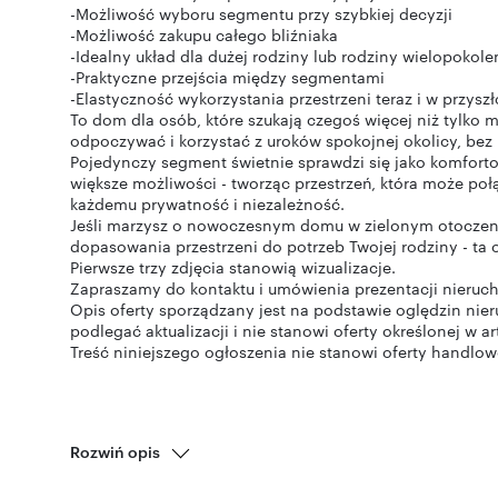
-Możliwość wyboru segmentu przy szybkiej decyzji
-Możliwość zakupu całego bliźniaka
-Idealny układ dla dużej rodziny lub rodziny wielopokole
-Praktyczne przejścia między segmentami
-Elastyczność wykorzystania przestrzeni teraz i w przyszł
To dom dla osób, które szukają czegoś więcej niż tylko
odpoczywać i korzystać z uroków spokojnej okolicy, bez 
Pojedynczy segment świetnie sprawdzi się jako komfortow
większe możliwości - tworząc przestrzeń, która może po
każdemu prywatność i niezależność.
Jeśli marzysz o nowoczesnym domu w zielonym otoczeni
dopasowania przestrzeni do potrzeb Twojej rodziny - ta
Pierwsze trzy zdjęcia stanowią wizualizacje.
Zapraszamy do kontaktu i umówienia prezentacji nieruc
Opis oferty sporządzany jest na podstawie oględzin nie
podlegać aktualizacji i nie stanowi oferty określonej w ar
Treść niniejszego ogłoszenia nie stanowi oferty handlo
Rozwiń opis