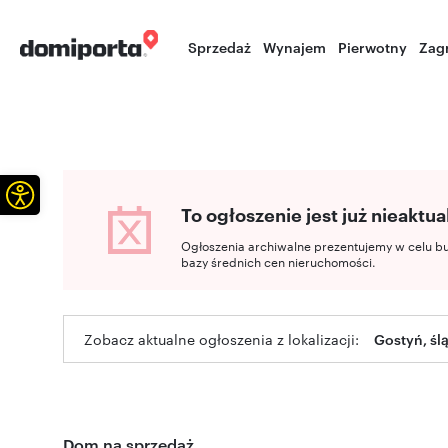
Sprzedaż
Wynajem
Pierwotny
Zag
Otwórz pasek narzędzi
To ogłoszenie jest już nieaktua
Ogłoszenia archiwalne prezentujemy w celu b
bazy średnich cen nieruchomości.
Zobacz aktualne ogłoszenia z lokalizacji:
Gostyń, śl
Dom na sprzedaż