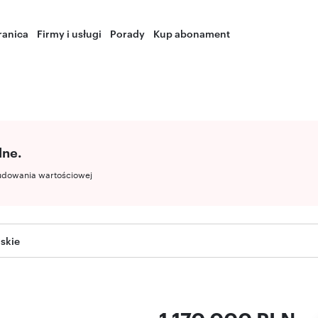
ranica
Firmy i usługi
Porady
Kup abonament
lne.
udowania wartościowej
ąskie