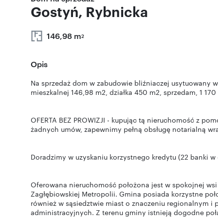
Gostyń, Rybnicka
146,98 m
2
Opis
Na sprzedaż dom w zabudowie bliźniaczej usytuowany w 
mieszkalnej 146,98 m2, działka 450 m2, sprzedam, 1 170
OFERTA BEZ PROWIZJI - kupując tą nieruchomość z pomoc
żadnych umów, zapewnimy pełną obsługę notarialną wra
Doradzimy w uzyskaniu korzystnego kredytu (22 banki w 
Oferowana nieruchomość położona jest w spokojnej wsi
Zagłębiowskiej Metropolii. Gmina posiada korzystne poło
również w sąsiedztwie miast o znaczeniu regionalnym i
administracyjnych. Z terenu gminy istnieją dogodne po