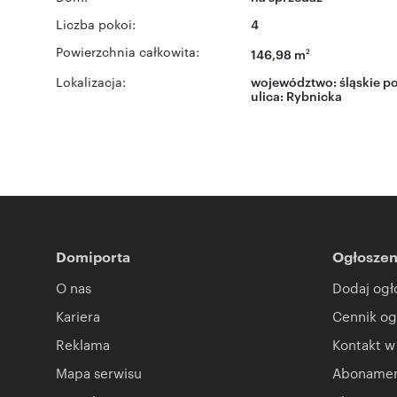
Liczba pokoi:
4
Powierzchnia całkowita:
146,98 m
2
Lokalizacja:
województwo:
śląskie
po
ulica:
Rybnicka
Domiporta
Ogłoszen
O nas
Dodaj ogł
Kariera
Cennik og
Reklama
Kontakt w
Mapa serwisu
Abonament