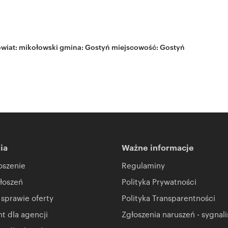
wiat:
mikołowski
gmina:
Gostyń
miejscowość:
Gostyń
ia
Ważne informacje
oszenie
Regulaminy
łoszeń
Polityka Prywatności
 sprawie oferty
Polityka Transparentności
 dla agencji
Zgłoszenia naruszeń - sygnali