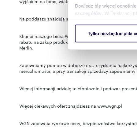
wyjściem na taras, wiatrołap oraz garaż jednostanowisk
Dowiedz się więcej odnośnie
szczegółów
. W Deklaracji 
Na poddaszu znajdują się trzy przestronne sypialnie oraz
Wykorzystujemy pliki cookie 
Tylko niezbędne pliki c
ruch w naszej witrynie. Inf
Klienci naszego biura WGN Orzesze przy zakupie tej ni
rabatu na zakup produktów i materiałów do przeprowadz
reklamowym i analitycznym. 
Merlin.
uzyskanymi podczas korzysta
Zapewniamy pomoc w doborze oraz uzyskaniu najkorzyst
nieruchomości, a przy transakcji sprzedaży zapewniamy 
Więcej informacji udzielę telefonicznie i podczas prezent
Więcej ciekawych ofert znajdziesz na www.wgn.pl
WGN zapewnia rynkowe ceny, bezpieczeństwo korzystnej 