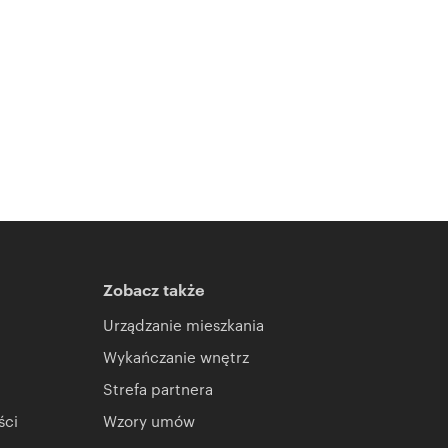
Zobacz także
Urządzanie mieszkania
Wykańczanie wnętrz
Strefa partnera
ści
Wzory umów