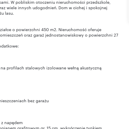
cami. W pobliskim otoczeniu nieruchomości przedszkole,
raz wiele innych udogodnień. Dom w cichej i spokojnej
żu lasu.
iałce o powierzchni 450 m2. Nieruchomość oferuje
 pomieszczeń oraz garaż jednostanowiskowy o powierzchni 27
odatkowe:
 na profilach stalowych izolowane wełną akustyczną
mieszczeniach bez garażu
z z napędem
ropianem grafitowym gr. 15 cm, wykończenie tynkiem