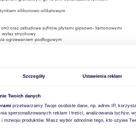
e tynkiem silikonowo-silikatowym
5 cm) oraz zabudowa sufitów płytami gipsowo- kartonowymi
2, wyłaz strychowy
wania ogrzewaniem podłogowym
Szczegóły
Ustawienia reklam
nie Twoich danych
erami
przetwarzamy Twoje osobiste dane, np. adres IP, korzystaj
lania spersonalizowanych reklam i treści, analizowania tychże,
 rozwoju produktów. Masz wybór odnośnie tego, kto używa Twoi
yjściem na taras, otwarta kuchnia, łazienka, kotłownia, pokój z