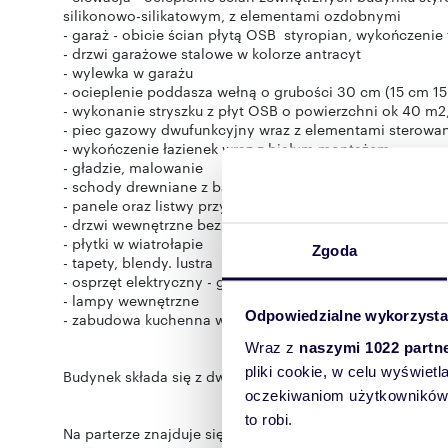
silikonowo-silikatowym, z elementami ozdobnymi
- garaż - obicie ścian płytą OSB styropian, wykończeni
- drzwi garażowe stalowe w kolorze antracyt
- wylewka w garażu
- ocieplenie poddasza wełną o grubości 30 cm (15 cm 1
- wykonanie stryszku z płyt OSB o powierzchni ok 40 m
- piec gazowy dwufunkcyjny wraz z elementami stero
- wykończenie łazienek wraz z białym montażem
- gładzie, malowanie
- schody drewniane z balustradą
- panele oraz listwy przypodłogowe
- drzwi wewnętrzne bezprzylgowe
- płytki w wiatrołapie
Zgoda
- tapety, blendy. lustra
- osprzęt elektryczny - gniazdka, włączniki
- lampy wewnętrzne
Odpowiedzialne wykorzysta
- zabudowa kuchenna wraz ze sprzętem AGD
Wraz z
naszymi 1022 partn
pliki cookie, w celu wyświet
Budynek składa się z dwóch kondygnacji.
oczekiwaniom użytkowników i
to robi.
Na parterze znajduje się przestronny salon z jadalnią z w