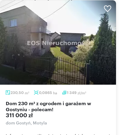
230,50
m
0,0865
ha
1 349
zł/m
2
2
Dom 230 m² z ogrodem i garażem w
Gostyniu - polecam!
311 000 zł
dom Gostyń, Motyla