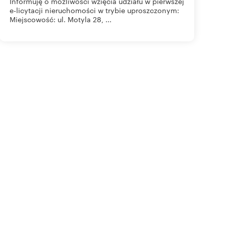
Informuję o możliwości wzięcia udziału w pierwszej
e-licytacji nieruchomości w trybie uproszczonym:
Miejscowość: ul. Motyla 28, ...