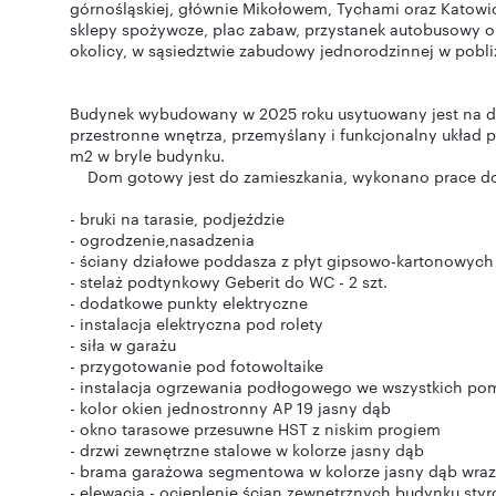
górnośląskiej, głównie Mikołowem, Tychami oraz Katowi
sklepy spożywcze, plac zabaw, przystanek autobusowy o
okolicy, w sąsiedztwie zabudowy jednorodzinnej w pobli
Budynek wybudowany w 2025 roku usytuowany jest na dz
przestronne wnętrza, przemyślany i funkcjonalny układ
m2 w bryle budynku.
Dom gotowy jest do zamieszkania, wykonano prace d
- bruki na tarasie, podjeździe
- ogrodzenie,nasadzenia
- ściany działowe poddasza z płyt gipsowo-kartonowych
- stelaż podtynkowy Geberit do WC - 2 szt.
- dodatkowe punkty elektryczne
- instalacja elektryczna pod rolety
- siła w garażu
- przygotowanie pod fotowoltaike
- instalacja ogrzewania podłogowego we wszystkich po
- kolor okien jednostronny AP 19 jasny dąb
- okno tarasowe przesuwne HST z niskim progiem
- drzwi zewnętrzne stalowe w kolorze jasny dąb
- brama garażowa segmentowa w kolorze jasny dąb wra
- elewacja - ocieplenie ścian zewnętrznych budynku sty