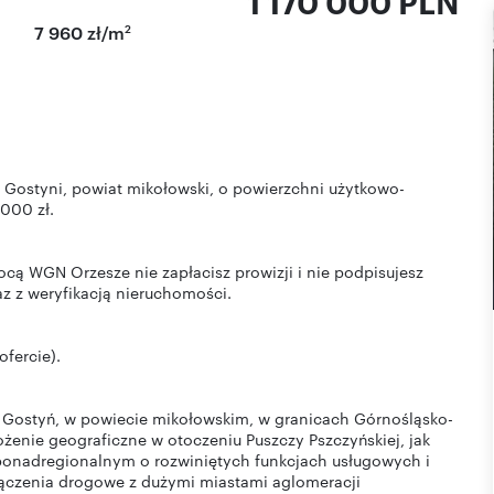
1 170 000 PLN
2
7 960 zł/m
Gostyni, powiat mikołowski, o powierzchni użytkowo-
 000 zł.
ą WGN Orzesze nie zapłacisz prowizji i nie podpisujesz
z z weryfikacją nieruchomości.
ofercie).
 Gostyń, w powiecie mikołowskim, w granicach Górnośląsko-
żenie geograficzne w otoczeniu Puszczy Pszczyńskiej, jak
 ponadregionalnym o rozwiniętych funkcjach usługowych i
łączenia drogowe z dużymi miastami aglomeracji