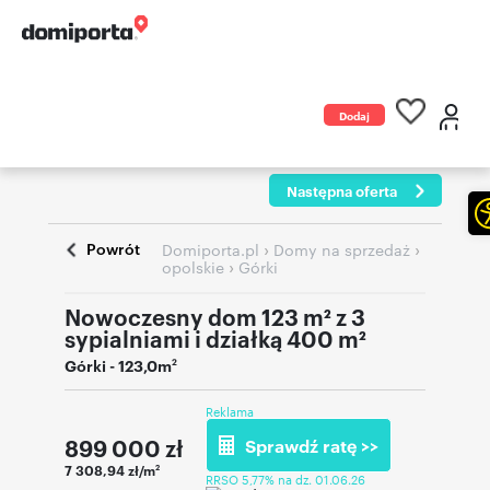
Dodaj
ogłoszenie
Następna oferta
Powrót
›
›
Domiporta.pl
Domy na sprzedaż
›
opolskie
Górki
Nowoczesny dom 123 m² z 3
sypialniami i działką 400 m²
Górki
- 123,0m
2
Reklama
899 000
zł
Sprawdź ratę >>
7 308,94 zł/m
2
RRSO 5,77% na dz. 01.06.26