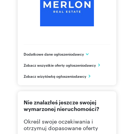
Dodatkowe dane ogłoszeniodawcy
ul. Księdza Hugona Kołłątaja 18
Zobacz wszystkie oferty ogłoszeniodawcy
Opole
opolskie
PL
Zobacz wizytówkę ogłoszeniodawcy
774197
Pokaż telefon
Nie znalazłeś jeszcze swojej
wymarzonej nieruchomości?
Określ swoje oczekiwania i
otrzymuj dopasowane oferty