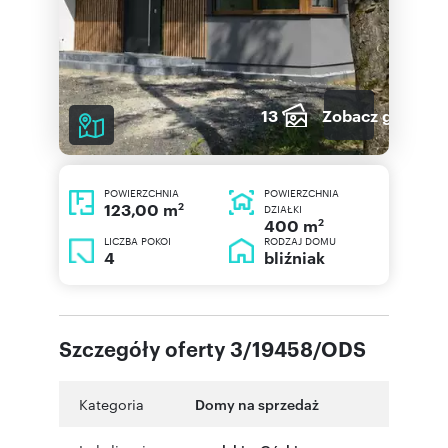
13
Zobacz galerię
POWIERZCHNIA
POWIERZCHNIA
2
123,00 m
DZIAŁKI
2
400 m
LICZBA POKOI
RODZAJ DOMU
4
bliźniak
Szczegóły oferty 3/19458/ODS
Kategoria
Domy na sprzedaż