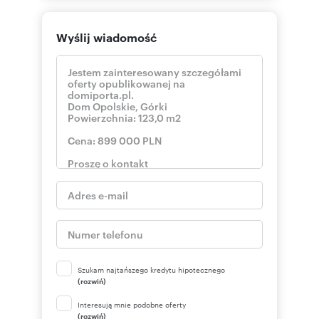
cywilnego.
Oferta wysłana z programu dla biur
Wyślij wiadomość
nieruchomości ASARI CRM (asaricrm.com)
Numer oferty: 3/19458/ODS
Szukam najtańszego kredytu hipotecznego
(rozwiń)
Interesują mnie podobne oferty
(rozwiń)