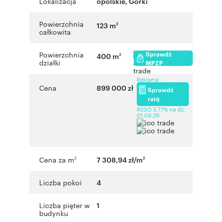
Lokalizacja
opolskie
,
Górki
Powierzchnia
123 m
2
całkowita
Sprawdź
Powierzchnia
400 m
2
działki
MPZP
Reklama
Cena
899 000 zł
Sprawdź
ratę
RSSO 5,77% na dz.
01.06.26
Cena za m
7 308,94 zł/m
2
2
Liczba pokoi
4
Liczba pięter w
1
budynku