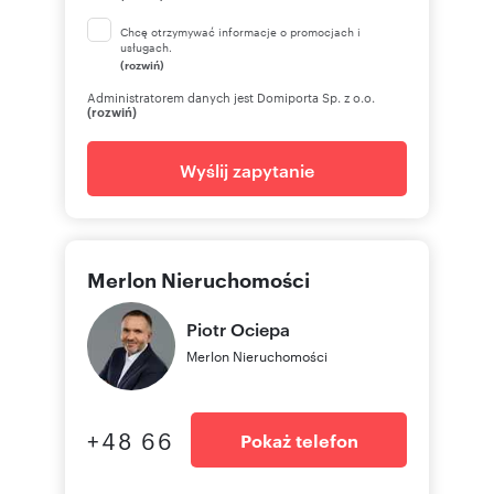
Chcę otrzymywać informacje o promocjach i
usługach.
(rozwiń)
Administratorem danych jest Domiporta Sp. z o.o.
(rozwiń)
Wyślij zapytanie
Merlon Nieruchomości
Piotr
Ociepa
Merlon Nieruchomości
+48 66
Pokaż telefon