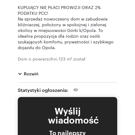
KUPUJĄCY NIE PŁACI PROWIZJI ORAZ 2%
PODATKU PCC!
Na sprzedaż nowoczesny dom w zabudowie
bliźniaczej, położony w spokojnej i zielonej
okolicy w miejscowości Górki k/Opola. To
idealna propozycja dla rodzin oraz osób
szukających komfortu, prywatności i szybkiego
dojazdu do Opola.
Dom o powierzchni 123 m² został
zaprojektowany z myślą o wygodnym życiu na
co dzień. Funkcjonalny układ domu obejmuje
Rozwiń
salon, 3 sypialnie, 2 łazienki, garderobę przy
głównej sypialni oraz pomieszczenie
gospodarcze. Dodatkowym atutem jest działka o
Statystyki ogłoszenia:
powierzchni 400 m², idealna na relaks i
rodzinne spotkania.
Wyślij
Nieruchomość wyróżnia się wysokim
standardem wykonania oraz nowoczesnymi
wiadomość
rozwiązaniami, które zapewniają komfort i
oszczędność: pompa ciepła, rekuperacja,
To najlepszy
ogrzewanie podłogowe, trzyszybowe okna,