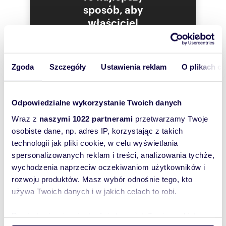
rolety zewnętrzne, światłowód, kanalizacja
sposób, aby
miejska, antywłamaniowe drzwi GERDA,
właściciel
estetyczne balustrady i oświetlenie LED.
oferty
Dużym atutem inwestycji jest możliwość
szybko się z
personalizacji wnętrza i ogrodu – można
Tobą
dopasować przestrzeń do własnych potrzeb i
Zgoda
Szczegóły
Ustawienia reklam
O plikach c
skontaktował!
stylu życia.
Najważniejsze atuty:
- 123 m² powierzchni
Odpowiedzialne wykorzystanie Twoich danych
- 4 pokoje
Wraz z
naszymi 1022 partnerami
przetwarzamy Twoje
- 2 łazienki
- garderoba
osobiste dane, np. adres IP, korzystając z takich
- działka 400 m²
technologii jak pliki cookie, w celu wyświetlania
- pompa ciepła
spersonalizowanych reklam i treści, analizowania tychże,
- instalacja pod rekuperację
wychodzenia naprzeciw oczekiwaniom użytkowników i
- ogrzewanie podłogowe
- rolety zewnętrzne
rozwoju produktów. Masz wybór odnośnie tego, kto
- światłowód
używa Twoich danych i w jakich celach to robi.
- możliwość montażu kominka
- kameralne, bezpieczne osiedle
Dowiedz się więcej odnośnie tego, jak Twoje osobiste
- szybki dojazd do centrum Opola