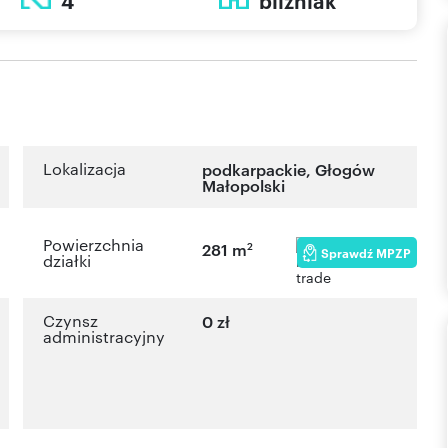
4
bliźniak
Lokalizacja
podkarpackie
,
Głogów
Małopolski
Powierzchnia
2
281 m
Sprawdź MPZP
działki
Czynsz
0 zł
administracyjny