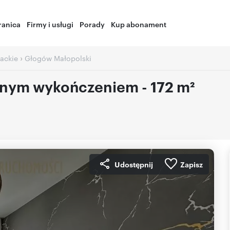
ranica
Firmy i usługi
Porady
Kup abonament
›
ackie
Głogów Małopolski
znym wykończeniem - 172 m²
Udostępnij
Zapisz