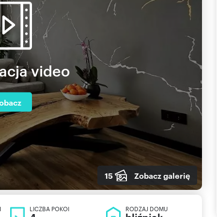
acja video
obacz
15
Zobacz galerię
I
LICZBA POKOI
RODZAJ DOMU