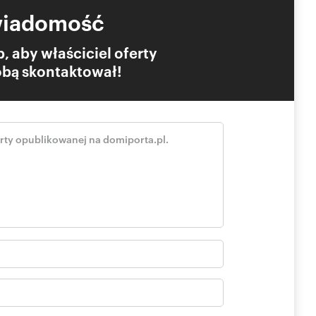
wiadomość
, aby właściciel oferty
Tobą skontaktował!