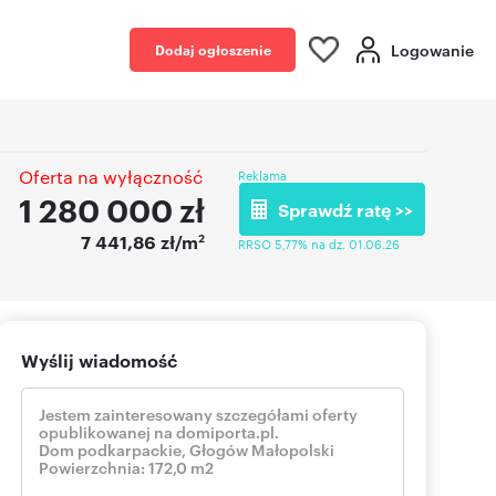
Logowanie
Dodaj ogłoszenie
Oferta na wyłączność
Reklama
1 280 000
zł
Sprawdź ratę >>
2
7 441,86 zł/m
RRSO 5,77% na dz. 01.06.26
Wyślij wiadomość