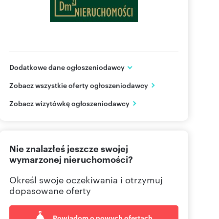
Dodatkowe dane ogłoszeniodawcy
ul. Tadeusza Boya-Żeleńskiego 2 lok. 27
Zobacz wszystkie oferty ogłoszeniodawcy
Rzeszów
podkarpackie
PL
Zobacz wizytówkę ogłoszeniodawcy
577009
Pokaż telefon
Nie znalazłeś jeszcze swojej
wymarzonej nieruchomości?
Określ swoje oczekiwania i otrzymuj
dopasowane oferty
Powiadom o nowych ofertach