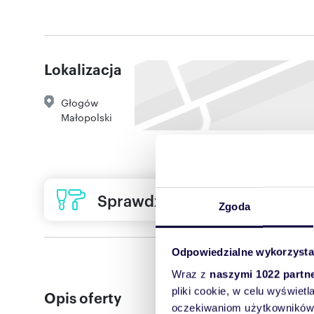
Lokalizacja
Głogów
Małopolski
Sprawdź ofertę usług remon
Zgoda
Odpowiedzialne wykorzysta
Wraz z
naszymi 1022 partn
pliki cookie, w celu wyświet
Opis oferty
oczekiwaniom użytkowników i