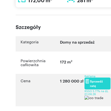
172,00 m
281 m
Szczegóły
Kategoria
Domy na sprzedaż
Powierzchnia
2
172 m
całkowita
Reklama
Cena
1 280 000 zł
Sprawdź
ratę
RSSO 5,77% na dz.
01.06.26