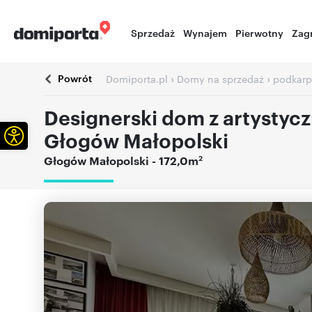
Sprzedaż
Wynajem
Pierwotny
Zag
Powrót
›
›
Domiporta.pl
Domy na sprzedaż
podkarp
Designerski dom z artystyc
Otwórz pasek narzędzi
Głogów Małopolski
2
Głogów Małopolski
- 172,0m