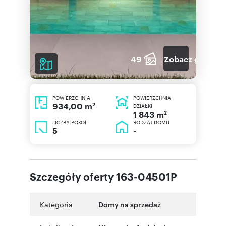
49
Zobacz galerię
POWIERZCHNIA
POWIERZCHNIA
2
934,00 m
DZIAŁKI
2
1 843 m
LICZBA POKOI
RODZAJ DOMU
5
-
Szczegóły oferty 163-04501P
Kategoria
Domy na sprzedaż