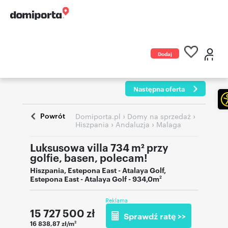
Dodaj
ogłoszenie
Następna oferta
Powrót
›
›
Domiporta.pl
Domy na sprzedaż
›
›
Hiszpania
Andaluzja
Malaga
Luksusowa villa 734 m² przy
golfie, basen, polecam!
Hiszpania
,
Estepona East - Atalaya Golf
,
Estepona East - Atalaya Golf
- 934,0m
2
Reklama
15 727 500
zł
Sprawdź ratę >>
16 838,87 zł/m
2