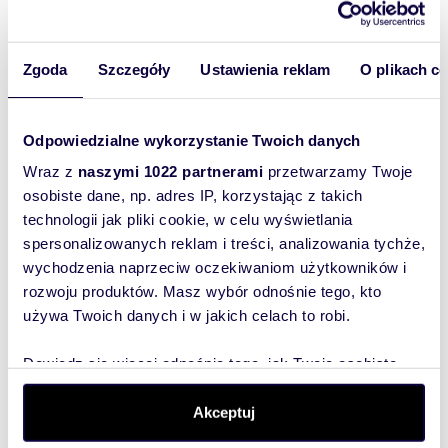
Wyślij
wiadomość
Zgoda
Szczegóły
Ustawienia reklam
O plikach c
To najlepszy
sposób, aby
właściciel
Odpowiedzialne wykorzystanie Twoich danych
oferty
Wraz z
naszymi 1022 partnerami
przetwarzamy Twoje
szybko się z
osobiste dane, np. adres IP, korzystając z takich
Tobą
technologii jak pliki cookie, w celu wyświetlania
skontaktował!
spersonalizowanych reklam i treści, analizowania tychże,
wychodzenia naprzeciw oczekiwaniom użytkowników i
rozwoju produktów. Masz wybór odnośnie tego, kto
używa Twoich danych i w jakich celach to robi.
Dowiedz się więcej odnośnie tego, jak Twoje osobiste
dane są przetwarzane oraz ustaw własne preferencje w
sekcji szczegółów
. W Deklaracji plików cookie możesz
Akceptuj
zmienić lub wycofać swoją zgodę w dowolnej chwili.