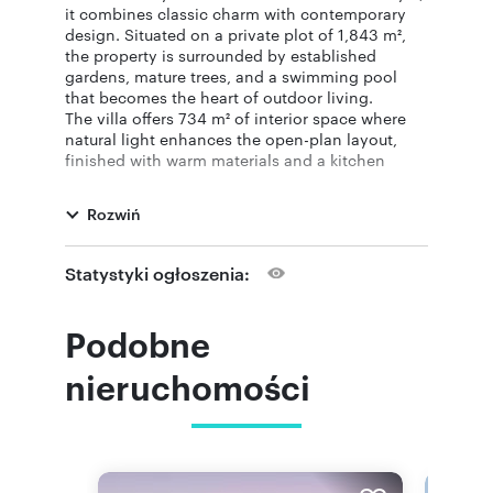
it combines classic charm with contemporary
design. Situated on a private plot of 1,843 m²,
the property is surrounded by established
gardens, mature trees, and a swimming pool
that becomes the heart of outdoor living.
The villa offers 734 m² of interior space where
natural light enhances the open-plan layout,
finished with warm materials and a kitchen
equipped with Siemens appliances. The layout
includes five bedrooms and six bathrooms, with
Rozwiń
two master suites that stand out for their spa-
like bathrooms and garden views.
With over 200 m² of terraces, the villa offers
Statystyki ogłoszenia:
several areas for al fresco dining, relaxing, or
enjoying its south-facing orientation. The
spacious basement with natural light allows for
Podobne
customization of spaces such as a gym, cinema
room, entertainment area, or wine cellar. The
nieruchomości
property also features a closed garage for two
vehicles.
Its proximity to two 18-hole golf courses, the
Atalaya International School, and the best
leisure areas on the Costa del Sol makes this