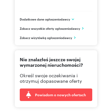
Dodatkowe dane ogłoszeniodawcy
Calle Camilo José Cela, 18
Zobacz wszystkie oferty ogłoszeniodawcy
29602 Marbella
ES
Zobacz wizytówkę ogłoszeniodawcy
+34 95
Pokaż telefon
Nie znalazłeś jeszcze swojej
wymarzonej nieruchomości?
Określ swoje oczekiwania i
otrzymuj dopasowane oferty
Powiadom o nowych ofertach