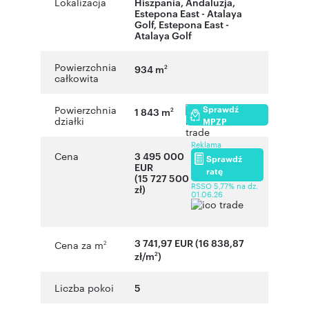
Lokalizacja
Hiszpania
,
Andaluzja
,
Estepona East - Atalaya
Golf
,
Estepona East -
Atalaya Golf
Powierzchnia
934 m
2
całkowita
Sprawdź
Powierzchnia
1 843 m
2
działki
MPZP
Reklama
Cena
3 495 000
Sprawdź
EUR
ratę
(15 727 500
RSSO 5,77% na dz.
zł)
01.06.26
3 741,97 EUR (16 838,87
Cena za m
2
zł/m
)
2
Liczba pokoi
5