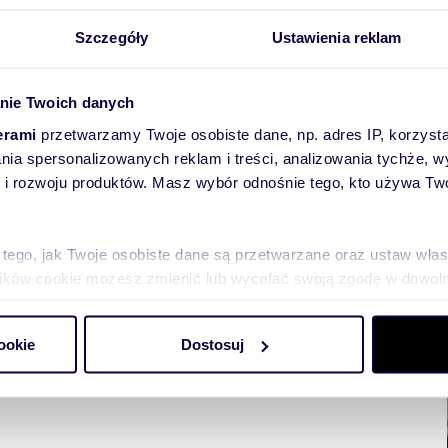
Szczegóły
Ustawienia reklam
nie Twoich danych
erami
przetwarzamy Twoje osobiste dane, np. adres IP, korzystaj
lania spersonalizowanych reklam i treści, analizowania tychże,
 rozwoju produktów. Masz wybór odnośnie tego, kto używa Twoi
towych
 tego, jak Twoje osobiste dane są przetwarzane oraz ustaw wła
plików cookie możesz zmienić lub wycofać swoją zgodę w dowolne
do spersonalizowania treści i reklam, aby oferować funkcje sp
ookie
Dostosuj
ormacje o tym, jak korzystasz z naszej witryny, udostępniamy p
Partnerzy mogą połączyć te informacje z innymi danymi otrzym
nia z ich usług.