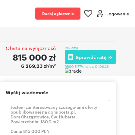
Logowanie
Dodaj ogłoszenie
Oferta na wyłączność
Reklama
815 000
zł
Sprawdź ratę >>
2
6 269,23 zł/m
RRSO 5,77% na dz. 01.06.26
Wyślij wiadomość