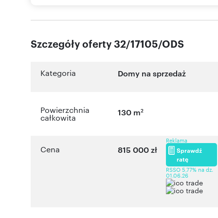
Szczegóły oferty 32/17105/ODS
Kategoria
Domy na sprzedaż
Powierzchnia
2
130 m
całkowita
Reklama
Cena
815 000 zł
Sprawdź
ratę
RSSO 5,77% na dz.
01.06.26