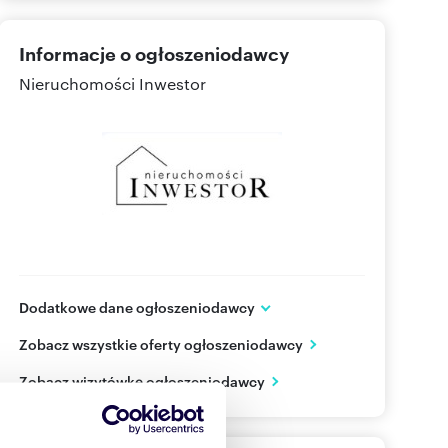
Informacje o ogłoszeniodawcy
Nieruchomości Inwestor
Dodatkowe dane ogłoszeniodawcy
ul. Krakowska 1
Zobacz wszystkie oferty ogłoszeniodawcy
Strzelce Opolskie
opolskie
PL
Zobacz wizytówkę ogłoszeniodawcy
608870
Pokaż telefon