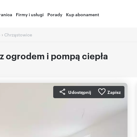
ranica
Firmy i usługi
Porady
Kup abonament
›
e
Chrząstowice
 z ogrodem i pompą ciepła
Udostępnij
Zapisz