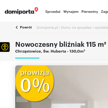
Sprzedaż
Wynajem
Pierwotny
Zag
Powrót
›
›
Domiporta.pl
Domy na sprzedaż
opolski
Nowoczesny bliźniak 115 m²
Otwórz pasek narzędzi
2
Chrząstowice
,
Św. Huberta
- 130,0m