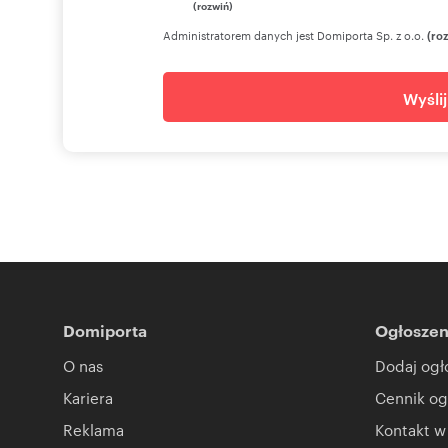
(rozwiń)
Administratorem danych jest Domiporta Sp. z o.o.
(ro
Numer oferty: 32/17105/ODS
Wyśli
Domiporta
Ogłoszen
O nas
Dodaj ogł
Kariera
Cennik og
Reklama
Kontakt w