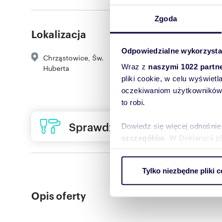
Zgoda
Lokalizacja
Odpowiedzialne wykorzysta
Chrząstowice
,
Św.
Wraz z
naszymi 1022 partn
Huberta
pliki cookie, w celu wyświet
oczekiwaniom użytkowników i
to robi.
Sprawdź ofertę usług remon
Dowiedz się więcej odnośnie
szczegółów
. W Deklaracji 
Wykorzystujemy pliki cookie 
Tylko niezbędne pliki c
ruch w naszej witrynie. Inf
reklamowym i analitycznym. 
Opis oferty
uzyskanymi podczas korzysta