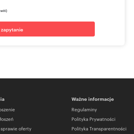
zwiń)
j zapytanie
ia
Ważne informacje
oszenie
Regulaminy
łoszeń
Polityka Prywatności
 sprawie oferty
Polityka Transparentności