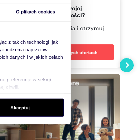
Nie znalazłeś jeszcze swojej
604988
Pokaż telefon
O plikach cookies
wymarzonej nieruchomości?
Określ swoje oczekiwania i otrzymuj
dopasowane oferty
ąc z takich technologii jak
 wychodzenia naprzeciw
Powiadom o nowych ofertach
ch danych i w jakich celach
Następn
sne preferencje w
sekcji
j chwili.
ołecznościowe i analizować
Akceptuj
artnerom społecznościowym,
anymi od Ciebie lub