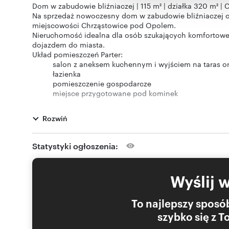
Dom w zabudowie bliźniaczej | 115 m² | działka 320 m² |
Na sprzedaż nowoczesny dom w zabudowie bliźniaczej o 
miejscowości Chrząstowice pod Opolem.
Nieruchomość idealna dla osób szukających komfortowe
dojazdem do miasta.
Układ pomieszczeń Parter:
salon z aneksem kuchennym i wyjściem na taras o
łazienka
pomieszczenie gospodarcze
miejsce przygotowane pod kominek
Piętro:
3 pokoje / sypialnie
Rozwiń
łazienka
garderoba
Dodatkowo:
Statystyki ogłoszenia:
poddasze 15 m2 – możliwość własnej aranżacji
Standard i wyposażenie
ogrzewanie pompą ciepła
Wyślij 
ogrzewanie podłogowe w każdym pomieszczeniu
rolety zewnętrzne
dach pokryty dachówką
To najlepszy sposób
teren przed domem wybrukowany (miejsca postojo
szybko się z 
Standard i wyposażenie