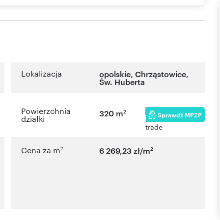
Lokalizacja
opolskie
,
Chrząstowice
,
Św. Huberta
Powierzchnia
2
320 m
Sprawdź MPZP
działki
2
2
Cena za m
6 269,23 zł/m