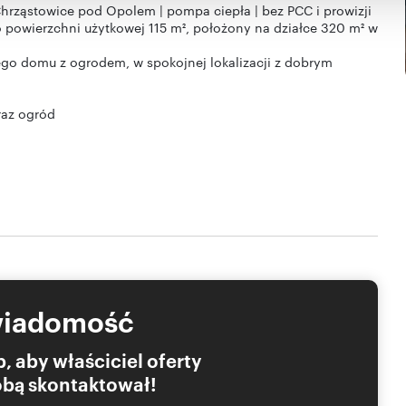
 Chrząstowice pod Opolem | pompa ciepła | bez PCC i prowizji
powierzchni użytkowej 115 m², położony na działce 320 m² w
go domu z ogrodem, w spokojnej lokalizacji z dobrym
raz ogród
wiadomość
, aby właściciel oferty
we / podjazd)
Tobą skontaktował!