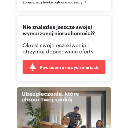
PL
Zobacz wizytówkę ogłoszeniodawcy
884-88
Pokaż telefon
Nie znalazłeś jeszcze swojej
wymarzonej nieruchomości?
Określ swoje oczekiwania i
otrzymuj dopasowane oferty
Powiadom o nowych ofertach