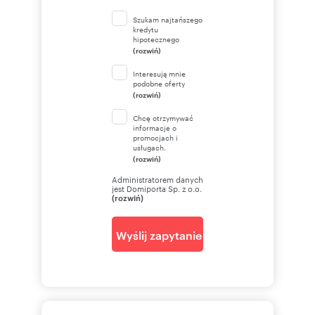
Szukam najtańszego
kredytu
hipotecznego
(rozwiń)
Interesują mnie
podobne oferty
(rozwiń)
Chcę otrzymywać
informacje o
promocjach i
usługach.
(rozwiń)
Administratorem danych
jest Domiporta Sp. z o.o.
(rozwiń)
Wyślij zapytanie