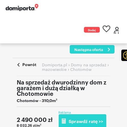
Dodaj
ogłoszenie
Następna oferta
Powrót
›
›
Domiporta.pl
Domy na sprzedaż
›
mazowieckie
Chotomów
Na sprzedaż dwurodzinny dom z
garażem i dużą działką w
Chotomowie
Chotomów
- 310,0m
2
Reklama
2 490 000
zł
Sprawdź ratę >>
8 032,26 zł/m
2