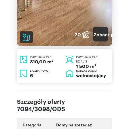
20
Zobacz galerię
POWIERZCHNIA
POWIERZCHNIA
2
310,00 m
DZIAŁKI
2
1 500 m
LICZBA POKOI
RODZAJ DOMU
6
wolnostojący
Szczegóły oferty
7094/3098/ODS
Kategoria
Domy na sprzedaż