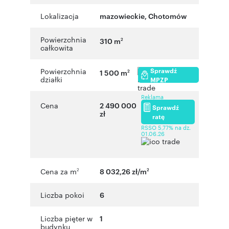
Lokalizacja
mazowieckie
,
Chotomów
Powierzchnia
310 m
2
całkowita
Sprawdź
Powierzchnia
1 500 m
2
działki
MPZP
Reklama
Cena
2 490 000
Sprawdź
zł
ratę
RSSO 5,77% na dz.
01.06.26
Cena za m
8 032,26 zł/m
2
2
Liczba pokoi
6
Liczba pięter w
1
budynku