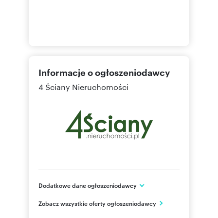
Informacje o ogłoszeniodawcy
4 Ściany Nieruchomości
Dodatkowe dane ogłoszeniodawcy
Żurawia 32/34 lok.47
Zobacz wszystkie oferty ogłoszeniodawcy
Warszawa
mazowieckie