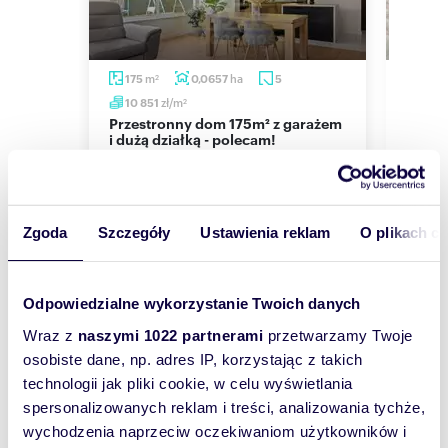
Lokalizacja idealna, blisko pełna infrastruktura.
Do przystanku komunikacji miejskiej 3 minuty,
do przedszkola 5 minut, szkoła, sklep, poczta,
apteka, ośrodek zdrowia, kościół, stacja PKP 10
m
ha
175
0,0657
5
240
2
minut spacerem.
zł/m
10 851
11 2
WIĘCEJ SZCZEGÓŁÓW POD NUMEREM
2
Przestronny dom 175m² z garażem
Do sprzedania przestronny dom
pokaż telefon
TELEFONU
884
i dużą działką - polecam!
240 m
Chot
1 899 000 zł
Zamieszczona oferta nie stanowi oferty w
2 69
rozumieniu Kodeksu Cywilnego.
dom Chotomów, Chotomów, Fiołkowa
Zapytaj naszego Agenta o pomoc w otrzymaniu
dom Ch
kredytu !!!
Zgoda
Szczegóły
Ustawienia reklam
O plikach c
Oferta wysłana z programu dla biur
nieruchomości ASARI CRM (asaricrm.com)
Odpowiedzialne wykorzystanie Twoich danych
Wyślij
Wraz z
naszymi 1022 partnerami
przetwarzamy Twoje
wiadomość
Numer oferty: 7094/3098/ODS
osobiste dane, np. adres IP, korzystając z takich
Nr licencji zawodowej: 17972
technologii jak pliki cookie, w celu wyświetlania
To najlepszy
spersonalizowanych reklam i treści, analizowania tychże,
sposób, aby
wychodzenia naprzeciw oczekiwaniom użytkowników i