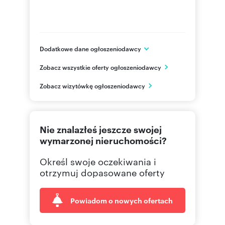
Dodatkowe dane ogłoszeniodawcy
ul.Kozia 3a /1
Zobacz wszystkie oferty ogłoszeniodawcy
Kielce
świętokrzyskie
PL
Zobacz wizytówkę ogłoszeniodawcy
692024
Pokaż telefon
Nie znalazłeś jeszcze swojej
wymarzonej nieruchomości?
Określ swoje oczekiwania i
otrzymuj dopasowane oferty
Powiadom o nowych ofertach