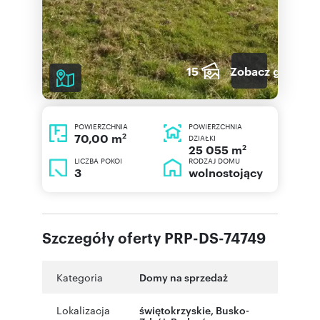
15
Zobacz galerię
POWIERZCHNIA
POWIERZCHNIA
2
70,00 m
DZIAŁKI
2
25 055 m
LICZBA POKOI
RODZAJ DOMU
3
wolnostojący
Szczegóły oferty PRP-DS-74749
Kategoria
Domy na sprzedaż
Lokalizacja
świętokrzyskie
,
Busko-