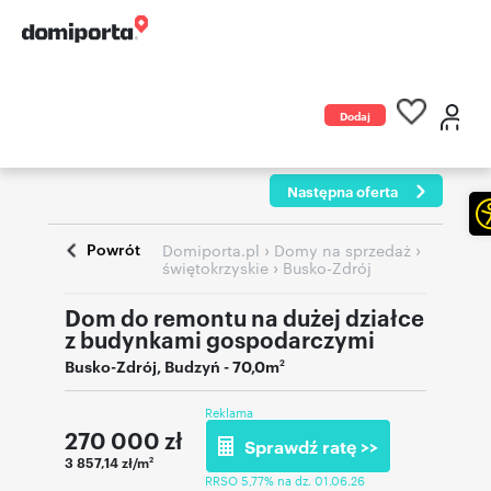
Dodaj
ogłoszenie
Następna oferta
Powrót
›
›
Domiporta.pl
Domy na sprzedaż
›
świętokrzyskie
Busko-Zdrój
Dom do remontu na dużej działce
z budynkami gospodarczymi
Busko-Zdrój
,
Budzyń
- 70,0m
2
Reklama
270 000
zł
Sprawdź ratę >>
3 857,14 zł/m
2
RRSO 5,77% na dz. 01.06.26