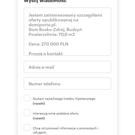
Street.
Dane adresowe /// Address details:
PROPERCO sp. z o.o. sp.k
ul. Kozia 3a/1
25-514 Kielce
pokaż telefon
tel. kom:
+48 6
https://www.properco.pl/
Numer oferty: PRP-DS-74749
Szukam najtańszego kredytu hipotecznego
(rozwiń)
Interesują mnie podobne oferty
(rozwiń)
Chcę otrzymywać informacje o promocjach i
usługach.