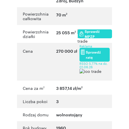
Zdrój
,
Budzyń
Powierzchnia
70 m
2
całkowita
Sprawdź
Powierzchnia
25 055 m
2
działki
MPZP
Reklama
Cena
270 000 zł
Sprawdź
ratę
RSSO 5,77% na dz.
01.06.26
Cena za m
3 857,14 zł/m
2
2
Liczba pokoi
3
Rodzaj domu
wolnostojący
Rok budowy
1960