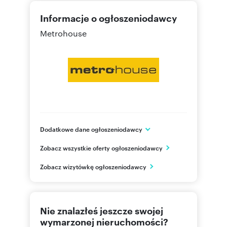
Informacje o ogłoszeniodawcy
Metrohouse
Dodatkowe dane ogłoszeniodawcy
ul. Wołoska 22
Zobacz wszystkie oferty ogłoszeniodawcy
Warszawa
mazowieckie
PL
Zobacz wizytówkę ogłoszeniodawcy
22 626
Pokaż telefon
Nie znalazłeś jeszcze swojej
wymarzonej nieruchomości?