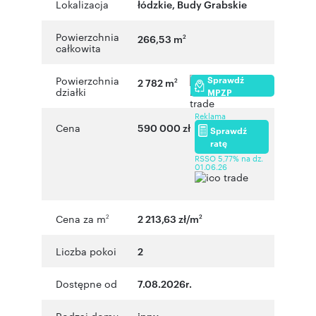
Lokalizacja
łódzkie
,
Budy Grabskie
Powierzchnia
266,53 m
2
całkowita
Sprawdź
Powierzchnia
2 782 m
2
działki
MPZP
Reklama
Cena
590 000 zł
Sprawdź
ratę
RSSO 5,77% na dz.
01.06.26
Cena za m
2 213,63 zł/m
2
2
Liczba pokoi
2
Dostępne od
7.08.2026r.
Rodzaj domu
inny