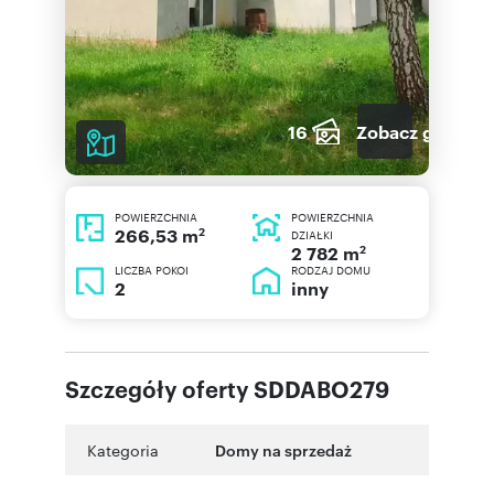
16
Zobacz galerię
POWIERZCHNIA
POWIERZCHNIA
2
266,53 m
DZIAŁKI
2
2 782 m
LICZBA POKOI
RODZAJ DOMU
2
inny
Szczegóły oferty SDDABO279
Kategoria
Domy na sprzedaż