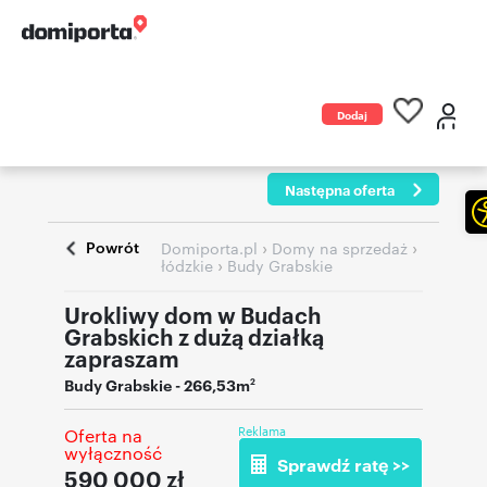
Dodaj
ogłoszenie
Następna oferta
Powrót
›
›
Domiporta.pl
Domy na sprzedaż
›
łódzkie
Budy Grabskie
Urokliwy dom w Budach
Grabskich z dużą działką
zapraszam
Budy Grabskie
- 266,53m
2
Reklama
Oferta na
wyłączność
Sprawdź ratę >>
590 000
zł