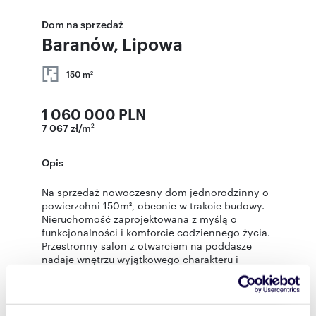
Dom na sprzedaż
Baranów, Lipowa
150 m
2
1 060 000 PLN
7 067 zł/m
2
Opis
Na sprzedaż nowoczesny dom jednorodzinny o
powierzchni 150m², obecnie w trakcie budowy.
Nieruchomość zaprojektowana z myślą o
funkcjonalności i komforcie codziennego życia.
Przestronny salon z otwarciem na poddasze
nadaje wnętrzu wyjątkowego charakteru i
poczucia przestrzeni.
Dom sprzedawany w stanie deweloperskim, co
daje przyszłemu właścicielowi pełną swobodę