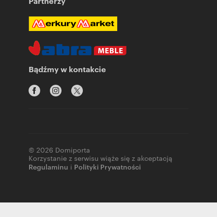
Partnerzy
Bądźmy w kontakcie
© 2026 Domiporta
Korzystanie z serwisu wiąże się z akceptacją
Regulaminu
i
Polityki Prywatności