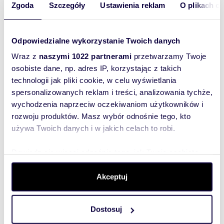
Zgoda
Szczegóły
Ustawienia reklam
O plikach c
aranżacji wnętrz według własnych potrzeb i
stylu. Idealna propozycja dla rodziny lub osób
szukających nowego domu w spokojnej, zielonej
lokalizacji.
Odpowiedzialne wykorzystanie Twoich danych
ATUTY
Wraz z
naszymi 1022 partnerami
przetwarzamy Twoje
✔ nowa inwestycja
osobiste dane, np. adres IP, korzystając z takich
✔ funkcjonalny układ pomieszczeń
technologii jak pliki cookie, w celu wyświetlania
✔ poddasze użytkowe
• otwarta przestrzeń do własnej aranżacji
spersonalizowanych reklam i treści, analizowania tychże,
• możliwość wydzielenia sypialni, gabinetu lub
wychodzenia naprzeciw oczekiwaniom użytkowników i
strefy rekreacyjnej
rozwoju produktów. Masz wybór odnośnie tego, kto
✔ kostka i ogrodzenie w cenie
używa Twoich danych i w jakich celach to robi.
Dowiedz się więcej odnośnie tego, jak Twoje osobiste
dane są przetwarzane oraz ustaw własne preferencje w
Rozwiń opis
sekcji szczegółów
. W Deklaracji plików cookie możesz
Akceptuj
zmienić lub wycofać swoją zgodę w dowolnej chwili.
Dom:
na sprzedaż
Dostosuj
Wykorzystujemy pliki cookie do spersonalizowania treści
Liczba
4
pokoi: