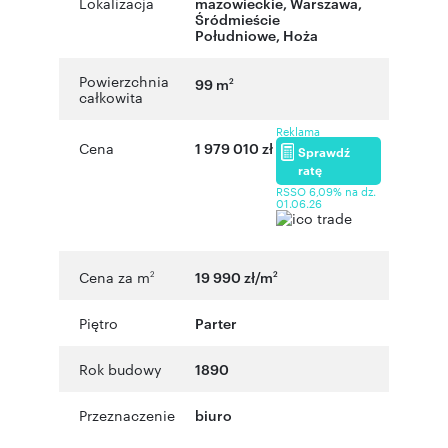
Lokalizacja
mazowieckie
,
Warszawa
,
Śródmieście
Południowe
,
Hoża
Powierzchnia
99 m
2
całkowita
Reklama
Cena
1 979 010 zł
Sprawdź
ratę
RSSO 6,09% na dz.
01.06.26
Cena za m
19 990 zł/m
2
2
Piętro
Parter
Rok budowy
1890
Przeznaczenie
biuro