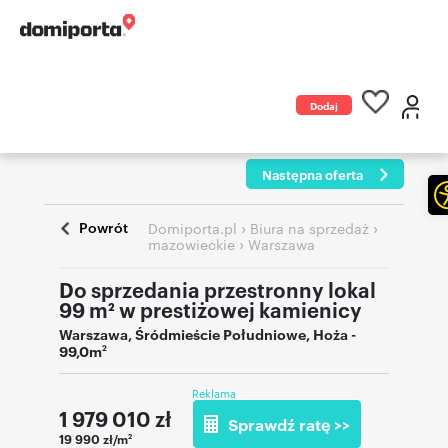
Dodaj
ogłoszenie
Następna oferta
Powrót
›
›
Domiporta.pl
Biura na sprzedaż
›
mazowieckie
Warszawa
Do sprzedania przestronny lokal
99 m² w prestiżowej kamienicy
Warszawa
,
Śródmieście Południowe
,
Hoża
-
99,0m
2
Reklama
1 979 010
zł
Sprawdź ratę >>
19 990 zł/m
2