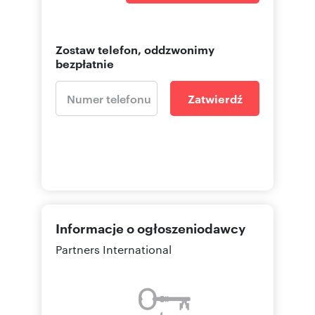
* Dentistry, physiotherapy
* Premium beauty salon
* Law firm, boutique office, family office
* Showroom, atelier, design studio
Zostaw telefon, oddzwonimy
* Lifestyle concept, wine bar, members-only
bezpłatnie
club
Zatwierdź
ADDITIONAL INFORMATION:
* Premium tenement house - high residual value
and great rental potential.
* NOTE: Possibility to purchase an adjoining
premises with an area of approx. 99 m².
* The building has an underground car park.
* The price until the end of November for a
package of two premises is PLN 3,990,000 net -
Informacje o ogłoszeniodawcy
note that VAT to be paid is only approx. PLN
25,000 for each premises.
Partners International
Feel free to contact me!