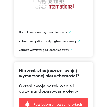
Numer oferty: 946400
Osoba odpowiedzialna zawodowo: Karolina
Malewicz
Dodatkowe dane ogłoszeniodawcy
ul. Wiejska 19
Zobacz wszystkie oferty ogłoszeniodawcy
Warszawa
mazowieckie
PL
Zobacz wizytówkę ogłoszeniodawcy
482264
Pokaż telefon
Nie znalazłeś jeszcze swojej
226465
Pokaż telefon
wymarzonej nieruchomości?
Określ swoje oczekiwania i
otrzymuj dopasowane oferty
Powiadom o nowych ofertach