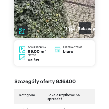
11
Zobacz galerię
POWIERZCHNIA
PRZEZNACZENIE
2
biuro
99,00 m
PIĘTRO
parter
Szczegóły oferty 946400
Kategoria
Lokale użytkowe na
sprzedaż