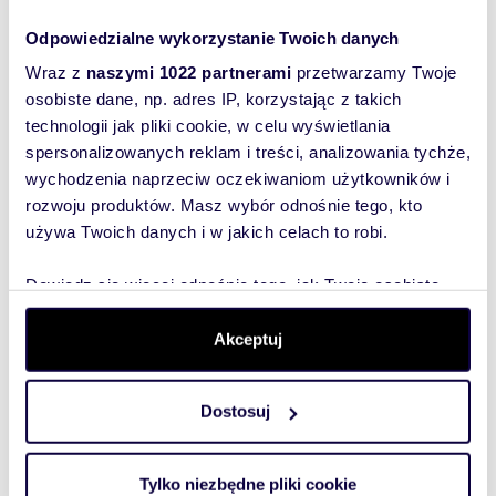
Wyślij
only
wiadomość
Odpowiedzialne wykorzystanie Twoich danych
INFORMACJE DODATKOWE:
Wraz z
naszymi 1022 partnerami
przetwarzamy Twoje
To najlepszy
osobiste dane, np. adres IP, korzystając z takich
* Kamienica premium - wysoka wartość
sposób, aby
technologii jak pliki cookie, w celu wyświetlania
rezydualna i świetny potencjał wynajmu.
właściciel
spersonalizowanych reklam i treści, analizowania tychże,
* UWAGA: Możliwość zakupu przynależnego
oferty
lokalu o powierzchni ok. 104 m
wychodzenia naprzeciw oczekiwaniom użytkowników i
* W budynku jest parking podziemny.
szybko się z
rozwoju produktów. Masz wybór odnośnie tego, kto
* Cena do końca listopada za pakiet dwóch
Tobą
używa Twoich danych i w jakich celach to robi.
lokali to 3 990 000 zł netto - uwaga VAT do
skontaktował!
zapłaty to tylko ok. 25 000 zł od każdego z
lokalu.
Dowiedz się więcej odnośnie tego, jak Twoje osobiste
dane są przetwarzane oraz ustaw własne preferencje w
sekcji szczegółów
. W Deklaracji plików cookie możesz
Akceptuj
Zapraszam do kontaktu!
zmienić lub wycofać swoją zgodę w dowolnej chwili.
_________________________
Dostosuj
Wykorzystujemy pliki cookie do spersonalizowania treści
KONTAKT:
i reklam, aby oferować funkcje społecznościowe i
analizować ruch w naszej witrynie. Informacje o tym, jak
Karolina Malewicz:
+48 5
pokaż telefon
Tylko niezbędne pliki cookie