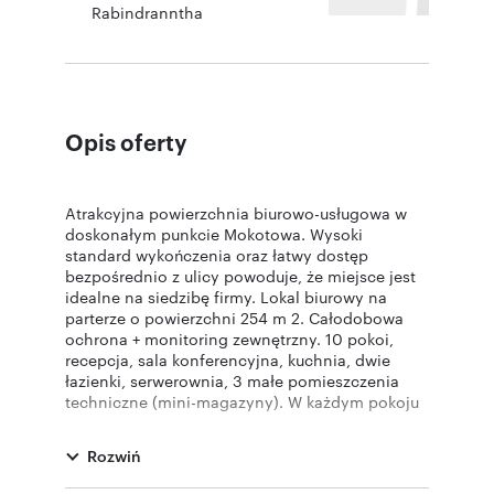
Rabindranntha
Opis oferty
Atrakcyjna powierzchnia biurowo-usługowa w
doskonałym punkcie Mokotowa. Wysoki
standard wykończenia oraz łatwy dostęp
bezpośrednio z ulicy powoduje, że miejsce jest
idealne na siedzibę firmy. Lokal biurowy na
parterze o powierzchni 254 m 2. Całodobowa
ochrona + monitoring zewnętrzny. 10 pokoi,
recepcja, sala konferencyjna, kuchnia, dwie
łazienki, serwerownia, 3 małe pomieszczenia
techniczne (mini-magazyny). W każdym pokoju
zainstalowana klimatyzacja. Na podłogach
wykładzina. Instalacja światłowodowa i
Rozwiń
telefoniczna. Winda osobowa z poziomu garażu,
podjazd dla niepełnosprawnych. 3 stanowiska w