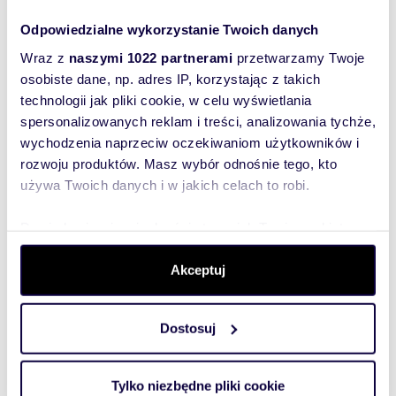
730 82
Odpowiedzialne wykorzystanie Twoich danych
Pokaż telefon
Wraz z
naszymi 1022 partnerami
przetwarzamy Twoje
osobiste dane, np. adres IP, korzystając z takich
Zostaw telefon, oddzwonimy
technologii jak pliki cookie, w celu wyświetlania
bezpłatnie
spersonalizowanych reklam i treści, analizowania tychże,
wychodzenia naprzeciw oczekiwaniom użytkowników i
Zatwierdź
rozwoju produktów. Masz wybór odnośnie tego, kto
używa Twoich danych i w jakich celach to robi.
Dowiedz się więcej odnośnie tego, jak Twoje osobiste
dane są przetwarzane oraz ustaw własne preferencje w
sekcji szczegółów
. W Deklaracji plików cookie możesz
Akceptuj
zmienić lub wycofać swoją zgodę w dowolnej chwili.
Informacje o ogłoszeniodawcy
Dostosuj
Wykorzystujemy pliki cookie do spersonalizowania treści
Corona Nieruchomości
i reklam, aby oferować funkcje społecznościowe i
analizować ruch w naszej witrynie. Informacje o tym, jak
Tylko niezbędne pliki cookie