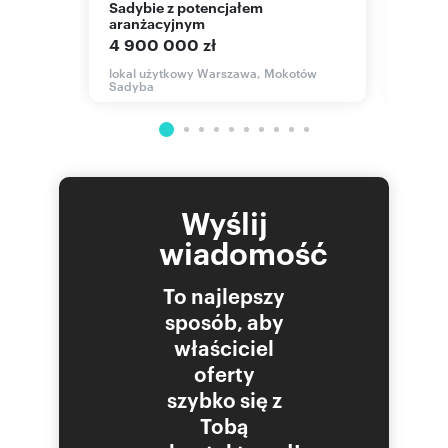
Sadybie z potencjałem
360 
aranżacyjnym
lokal 
4 900 000 zł
Dolny 
tów,
lokal użytkowy Warszawa, Mokotów
Sadyba
Wyślij
wiadomość
To najlepszy
sposób, aby
właściciel
oferty
szybko się z
Tobą