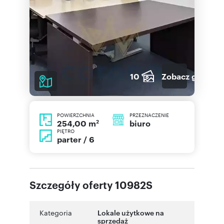
10
Zobacz galerię
POWIERZCHNIA
PRZEZNACZENIE
2
biuro
254,00 m
PIĘTRO
parter / 6
Szczegóły oferty 10982S
Kategoria
Lokale użytkowe na
sprzedaż