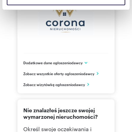
korzystasz z naszej witryny, udostępniamy partnerom
społecznościowym, reklamowym i analitycznym.
Partnerzy mogą połączyć te informacje z innymi danymi
otrzymanymi od Ciebie lub uzyskanymi podczas
korzystania z ich usług.
Dodatkowe dane ogłoszeniodawcy
ul.Puławska 1a/3
Zobacz wszystkie oferty ogłoszeniodawcy
Warszawa
mazowieckie
PL
Zobacz wizytówkę ogłoszeniodawcy
730 82
Pokaż telefon
Nie znalazłeś jeszcze swojej
wymarzonej nieruchomości?
Określ swoje oczekiwania i