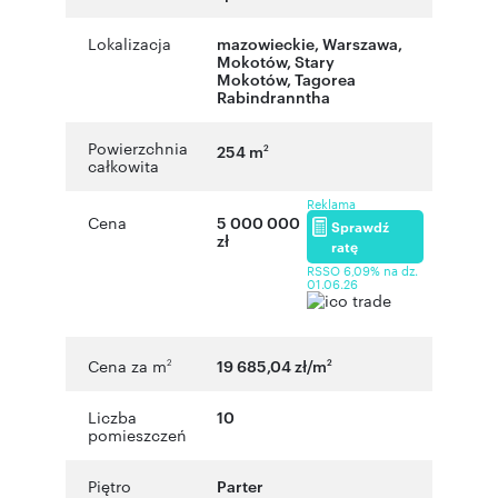
Lokalizacja
mazowieckie
,
Warszawa
,
Mokotów
,
Stary
Mokotów
,
Tagorea
Rabindranntha
Powierzchnia
254 m
2
całkowita
Reklama
Cena
5 000 000
Sprawdź
zł
ratę
RSSO 6,09% na dz.
01.06.26
Cena za m
19 685,04 zł/m
2
2
Liczba
10
pomieszczeń
Piętro
Parter