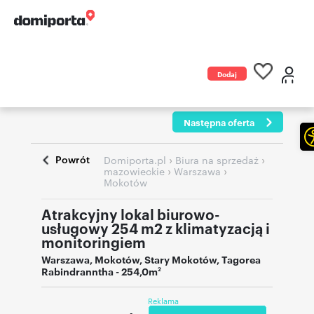
Dodaj
ogłoszenie
Następna oferta
Powrót
›
›
Domiporta.pl
Biura na sprzedaż
›
›
mazowieckie
Warszawa
Mokotów
Atrakcyjny lokal biurowo-
usługowy 254 m2 z klimatyzacją i
monitoringiem
Warszawa
,
Mokotów
,
Stary Mokotów
,
Tagorea
Rabindranntha
- 254,0m
2
Reklama