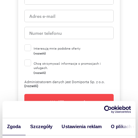
Interesują mnie podobne oferty
(rozwiń)
Chcę otrzymywać informacje o promocjach i
usługach.
(rozwiń)
Administratorem danych jest Domiporta Sp. z o.o.
(rozwiń)
Wyślij zapytanie
Zgoda
Szczegóły
Ustawienia reklam
O plikach c
Corona Nieruchomości