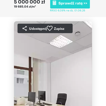
5 000 000
zł
Sprawdź ratę >>
19 685,04 zł/m
2
RRSO 6,09% na dz. 01.06.26
Udostępnij
Zapisz