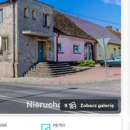
9
Zobacz galerię
ENIE
PIĘTRO