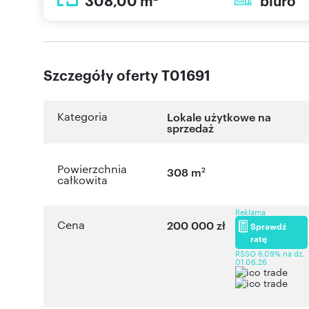
308,00 m
biuro
Szczegóły oferty T01691
Kategoria
Lokale użytkowe na
sprzedaż
Powierzchnia
2
308 m
całkowita
Reklama
Cena
200 000 zł
Sprawdź
ratę
RSSO 6,09% na dz.
01.06.26