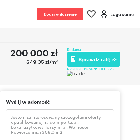
Logowanie
Dodaj ogłoszenie
200 000
zł
Reklama
Sprawdź ratę >>
2
649,35 zł/m
RRSO 6,09% na dz. 01.06.26
Wyślij wiadomość