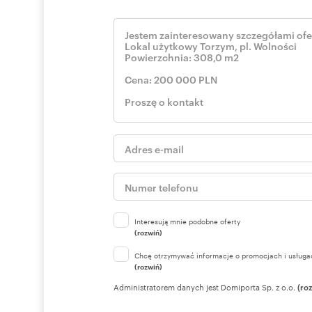
Dział I Oznaczenie nieruchomości - Położenie: Gmina To
o łącznej powierzchni 0,0289 ha; Budynek: Budynek adm
Dział I Sp Spis praw związanych z własnościąPrawo użyt
użytkowaniu do 30 kwietnia 2092 zabudowana.
Dział II Własność - Właściciel: Gmina Torzym; Wpisy do
stanowiącego odrębną nieruchomość: Telekomunikacja Po
Dział III Ciężary i ograniczenia - Brak wpisu.
Dział IV Hipoteki - Brak wpisu.
Ochrona konserwatora
Strefa komunikacyjna
autobus, pociąg, autostrada
Media
woda, kanalizacja, elektryczność, telefon, gaz, ogrzewan
Interesują mnie podobne oferty
(rozwiń)
Numer oferty: T01691
Chcę otrzymywać informacje o promocjach i usługa
(rozwiń)
Administratorem danych jest Domiporta Sp. z o.o.
(ro