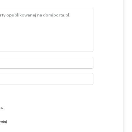
rzym, miejscowość Torzym, Opis i mapa: działki nr 440, 439/1
inistracyjny
kowania wieczystego: Działka gruntu w wieczystym
tyczące użytkowania wieczystego i własności budynku
lska S.A. z siedzibą w Warszawie
ie
ch.
zwiń)