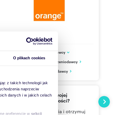
Dodatkowe dane ogłoszeniodawcy
Aleje Jerozolimskie 160
O plikach cookies
Zobacz wszystkie oferty ogłoszeniodawcy
Warszawa
mazowieckie
PL
Zobacz wizytówkę ogłoszeniodawcy
800300
Pokaż telefon
ąc z takich technologii jak
 wychodzenia naprzeciw
Nie znalazłeś jeszcze swojej
ch danych i w jakich celach
wymarzonej nieruchomości?
Następn
Określ swoje oczekiwania i otrzymuj
sne preferencje w
sekcji