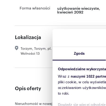
Forma własności
użytkowanie wieczyste,
kwiecień 2092
Lokalizacja
Torzym
,
Torzym
,
pl.
Wolności 13
Zgoda
Odpowiedzialne wykorzysta
Wraz z
naszymi 1022 partn
pliki cookie, w celu wyświet
Opis oferty
oczekiwaniom użytkowników i
to robi.
Nieruchomość w nowej cenie!
Dowiedz się więcej odnośnie