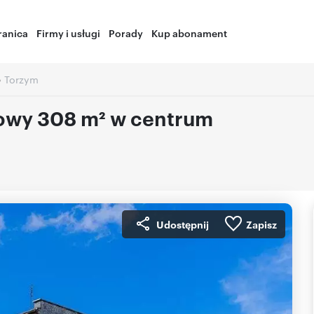
ranica
Firmy i usługi
Porady
Kup abonament
›
Torzym
owy 308 m² w centrum
Udostępnij
Zapisz