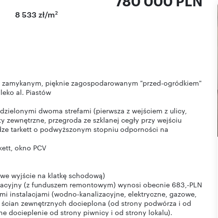
780 000 PLN
2
8 533 zł/m
 i zamykanym, pięknie zagospodarowanym "przed-ogródkiem"
aleko al. Piastów
dzielonymi dwoma strefami (pierwsza z wejściem z ulicy,
ty zewnętrzne, przegroda ze szklanej cegły przy wejściu
dze tarkett o podwyższonym stopniu odporności na
kett, okno PCV
kowe wyjście na klatkę schodową)
tracyjny (z funduszem remontowym) wynosi obecnie 683,-PLN
i instalacjami (wodno-kanalizacyjne, elektryczne, gazowe,
ć ścian zewnętrznych docieplona (od strony podwórza i od
docieplenie od strony piwnicy i od strony lokalu).