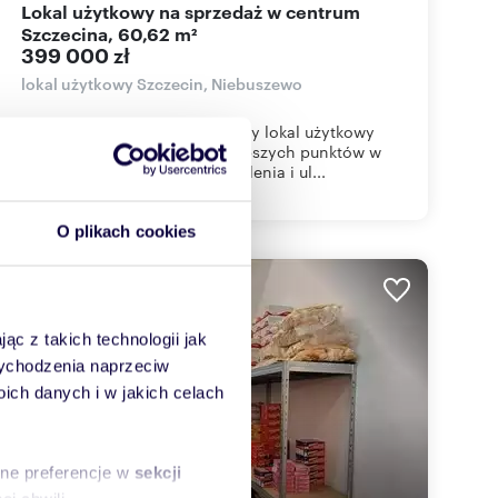
Lokal użytkowy na sprzedaż w centrum
Szczecina, 60,62 m²
399 000 zł
lokal użytkowy Szczecin, Niebuszewo
Oferujemy na sprzedaż narożny lokal użytkowy
usytuowany w jednym z najlepszych punktów w
mieście – u zbiegu alei Wyzwolenia i ul...
O plikach cookies
WYRÓŻNIONE
ąc z takich technologii jak
 wychodzenia naprzeciw
ch danych i w jakich celach
sne preferencje w
sekcji