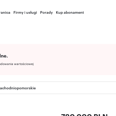
ranica
Firmy i usługi
Porady
Kup abonament
lne.
udowania wartościowej
 zachodniopomorskie