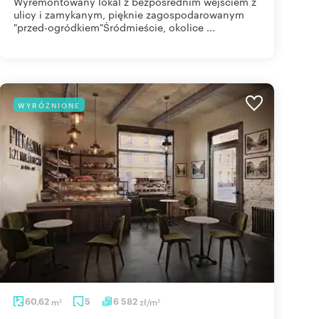
Wyremontowany lokal z bezpośrednim wejściem z
ulicy i zamykanym, pięknie zagospodarowanym
"przed-ogródkiem"Śródmieście, okolice ...
WYRÓŻNIONE
60,62
m
5
6 582
zł/m
2
2