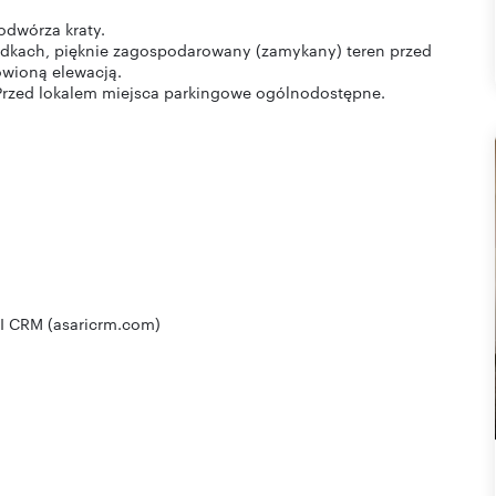
odwórza kraty.
odkach, pięknie zagospodarowany (zamykany) teren przed
owioną elewacją.
. Przed lokalem miejsca parkingowe ogólnodostępne.
I CRM (asaricrm.com)