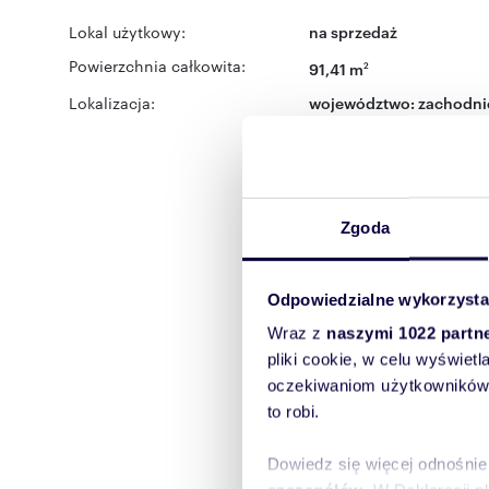
Lokal użytkowy:
na sprzedaż
Powierzchnia całkowita:
91,41 m
2
Lokalizacja:
województwo:
zachodni
miejscowość:
Szczecin
Zgoda
Odpowiedzialne wykorzysta
Wraz z
naszymi 1022 partn
pliki cookie, w celu wyświet
oczekiwaniom użytkowników i
to robi.
Dowiedz się więcej odnośnie