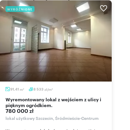
WYRÓŻNIONE
91,41
m
8 533
zł/m
2
2
Wyremontowany lokal z wejściem z ulicy i
pięknym ogródkiem.
780 000 zł
lokal użytkowy Szczecin, Śródmieście-Centrum