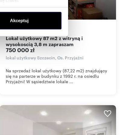
j chwili.
ołecznościowe i analizować
Akceptuj
artnerom społecznościowym,
87,22
m
8 599
zł/m
2
2
anymi od Ciebie lub
Lokal użytkowy 87 m2 z witryną i
wysokoscią 3,8 m zapraszam
750 000 zł
lokal użytkowy Szczecin, Os. Przyjaźni
Na sprzedaż lokal użytkowy (87,22 m2) znajdujący
się na parterze w budynku z 1992 r. na osiedlu
Przyjaźni! W sąsiedztwie lokale ...