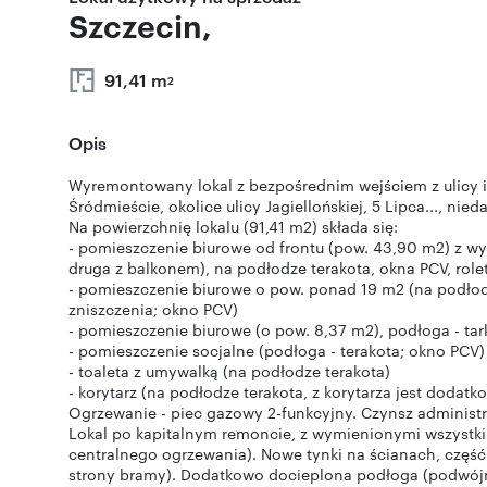
Szczecin,
91,41 m
2
Opis
Wyremontowany lokal z bezpośrednim wejściem z ulicy
Śródmieście, okolice ulicy Jagiellońskiej, 5 Lipca..., nied
Na powierzchnię lokalu (91,41 m2) składa się:
- pomieszczenie biurowe od frontu (pow. 43,90 m2) z wy
druga z balkonem), na podłodze terakota, okna PCV, role
- pomieszczenie biurowe o pow. ponad 19 m2 (na podło
zniszczenia; okno PCV)
- pomieszczenie biurowe (o pow. 8,37 m2), podłoga - tar
- pomieszczenie socjalne (podłoga - terakota; okno PCV)
- toaleta z umywalką (na podłodze terakota)
- korytarz (na podłodze terakota, z korytarza jest dodat
Ogrzewanie - piec gazowy 2-funkcyjny. Czynsz adminis
Lokal po kapitalnym remoncie, z wymienionymi wszystkim
centralnego ogrzewania). Nowe tynki na ścianach, częś
strony bramy). Dodatkowo docieplona podłoga (podwójne 