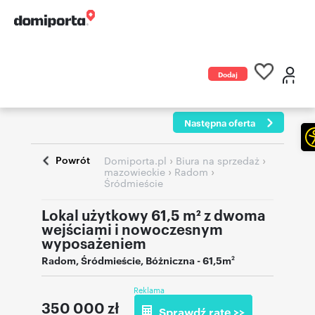
Dodaj
ogłoszenie
Następna oferta
Powrót
›
›
Domiporta.pl
Biura na sprzedaż
›
›
mazowieckie
Radom
Śródmieście
Lokal użytkowy 61,5 m² z dwoma
wejściami i nowoczesnym
wyposażeniem
Radom
,
Śródmieście
,
Bóżniczna
- 61,5m
2
Reklama
350 000
zł
Sprawdź ratę >>