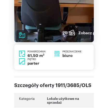
20
Zobacz galerię
POWIERZCHNIA
PRZEZNACZENIE
2
biuro
61,50 m
PIĘTRO
parter
Szczegóły oferty 1911/3685/OLS
Kategoria
Lokale użytkowe na
sprzedaż