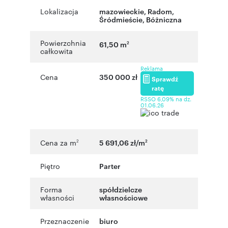
Lokalizacja
mazowieckie
,
Radom
,
Śródmieście
,
Bóżniczna
Powierzchnia
61,50 m
2
całkowita
Reklama
Cena
350 000 zł
Sprawdź
ratę
RSSO 6,09% na dz.
01.06.26
Cena za m
5 691,06 zł/m
2
2
Piętro
Parter
Forma
spółdzielcze
własności
własnościowe
Przeznaczenie
biuro