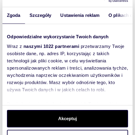
- budynek ocieplony, co wpływa na niższe
koszty eksploatacyjne,
- rolety i kraty antywłamaniowe zapewniające
Zgoda
Szczegóły
Ustawienia reklam
O plikach c
bezpieczeństwo.
Idealny na:
Odpowiedzialne wykorzystanie Twoich danych
- biuro,
Wraz z
naszymi 1022 partnerami
przetwarzamy Twoje
- gabinety medyczne lub kosmetyczne,
- sklep,
osobiste dane, np. adres IP, korzystając z takich
- salon usługowy,
technologii jak pliki cookie, w celu wyświetlania
- inne rodzaje działalności.
spersonalizowanych reklam i treści, analizowania tychże,
wychodzenia naprzeciw oczekiwaniom użytkowników i
Lokal jest gotowy do użytkowania, z dużym
rozwoju produktów. Masz wybór odnośnie tego, kto
potencjałem adaptacyjnym pod indywidualne
używa Twoich danych i w jakich celach to robi.
potrzeby.
Dowiedz się więcej odnośnie tego, jak Twoje osobiste
Interesują mnie
Jeśli zainteresowałam Cię ofertą - zadzwoń i
podobne oferty
dane są przetwarzane oraz ustaw własne preferencje w
(rozwiń)
zarezerwuj godzinę prezentacji.
sekcji szczegółów
. W Deklaracji plików cookie możesz
Akceptuj
Chcę otrzymywać
zmienić lub wycofać swoją zgodę w dowolnej chwili.
Kontakt
informacje o
Dominika Szczygielska
promocjach i