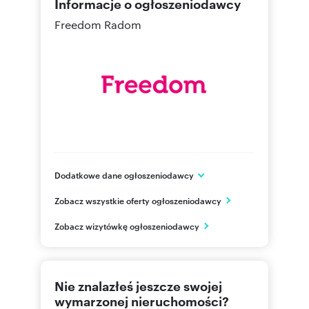
Informacje o ogłoszeniodawcy
Freedom Radom
Numer oferty: 1911/3685/OLS
Dodatkowe dane ogłoszeniodawcy
ul. Krukowskiego 1/118
Zobacz wszystkie oferty ogłoszeniodawcy
Radom
mazowieckie
PL
Zobacz wizytówkę ogłoszeniodawcy
798649
Pokaż telefon
Nie znalazłeś jeszcze swojej
wymarzonej nieruchomości?