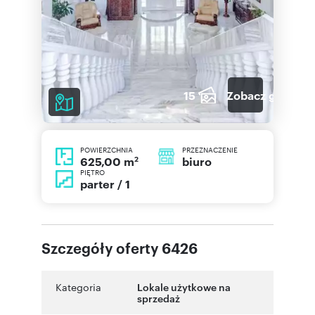
15
Zobacz galerię
POWIERZCHNIA
PRZEZNACZENIE
2
biuro
625,00 m
PIĘTRO
parter / 1
Szczegóły oferty 6426
Kategoria
Lokale użytkowe na
sprzedaż