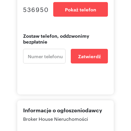
nieruchomości
536950
Pokaż telefon
Numer oferty: 6426
Nr licencji zawodowej: 11486
Zostaw telefon, oddzwonimy
bezpłatnie
Zatwierdź
Informacje o ogłoszeniodawcy
Broker House Nieruchomości