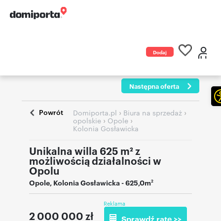
Dodaj
ogłoszenie
Następna oferta
Powrót
›
›
Domiporta.pl
Biura na sprzedaż
›
›
opolskie
Opole
Kolonia Gosławicka
Unikalna willa 625 m² z
możliwością działalności w
Opolu
Opole
,
Kolonia Gosławicka
- 625,0m
2
Reklama
2 000 000
zł
Sprawdź ratę >>