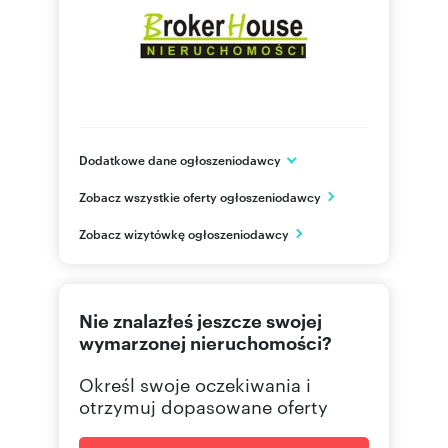
Dodatkowe dane ogłoszeniodawcy
ul. Sempołowskiej 1
Zobacz wszystkie oferty ogłoszeniodawcy
Opole
Opolskie
PL
Zobacz wizytówkę ogłoszeniodawcy
+48 50
Pokaż telefon
Nie znalazłeś jeszcze swojej
wymarzonej nieruchomości?
Określ swoje oczekiwania i
otrzymuj dopasowane oferty