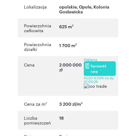
Lokalizacja
opolskie
,
Opole
,
Kolonia
Gosławicka
Powierzchnia
625 m
2
całkowita
Powierzchnia
1 700 m
2
działki
Reklama
Cena
2 000 000
Sprawdź
zł
ratę
RSSO 6,09% na dz.
01.06.26
Cena za m
3 200 zł/m
2
2
Liczba
18
pomieszczeń