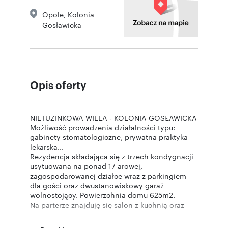
Opole
,
Kolonia
Gosławicka
Opis oferty
NIETUZINKOWA WILLA - KOLONIA GOSŁAWICKA
Możliwość prowadzenia działalności typu:
gabinety stomatologiczne, prywatna praktyka
lekarska...
Rezydencja składająca się z trzech kondygnacji
usytuowana na ponad 17 arowej,
zagospodarowanej działce wraz z parkingiem
dla gości oraz dwustanowiskowy garaż
wolnostojący. Powierzchnia domu 625m2.
Na parterze znajduję się salon z kuchnią oraz
dodatkowo dwa pokoje ponadto łazienka z
ubikacją oraz pomieszczenie gospodarcze.