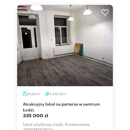
m
zł/m
61,64
5 435
2
2
Atrakcyjny lokal na parterze w centrum
Łodzi.
335 000 zł
lokal użytkowy Łódź, Śródmieście,
ŻEROMSKIEGO