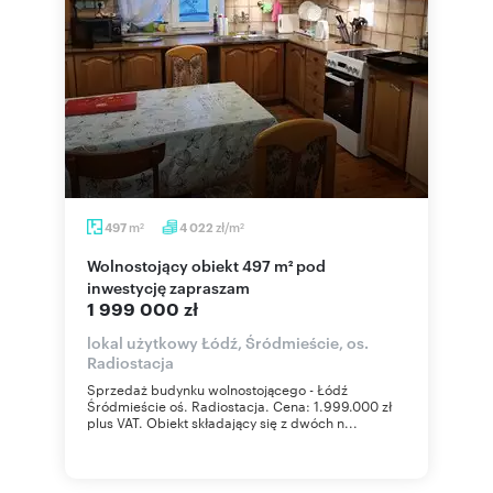
m
zł/m
497
4 022
2
2
Wolnostojący obiekt 497 m² pod
inwestycję zapraszam
1 999 000 zł
lokal użytkowy Łódź, Śródmieście, os.
Radiostacja
Sprzedaż budynku wolnostojącego - Łódź
Śródmieście oś. Radiostacja. Cena: 1.999.000 zł
plus VAT. Obiekt składający się z dwóch n...