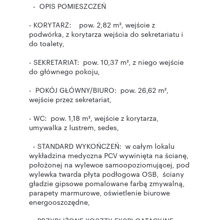
- OPIS POMIESZCZEŃ
- KORYTARZ: pow. 2,82 m², wejście z
podwórka, z korytarza wejścia do sekretariatu i
do toalety,
- SEKRETARIAT: pow. 10,37 m², z niego wejście
do głównego pokoju,
- POKÓJ GŁÓWNY/BIURO: pow. 26,62 m²,
wejście przez sekretariat,
- WC: pow. 1,18 m², wejście z korytarza,
umywalka z lustrem, sedes,
- STANDARD WYKOŃCZEŃ: w całym lokalu
wykładzina medyczna PCV wywinięta na ścianę,
położonej na wylewce samoopoziomującej, pod
wylewka twarda płyta podłogowa OSB, ściany
gładzie gipsowe pomalowane farbą zmywalną,
parapety marmurowe, oświetlenie biurowe
energooszczędne,