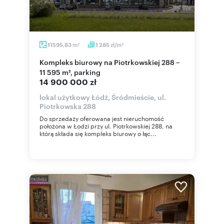
m
zł/m
11595,83
1 285
2
2
Kompleks biurowy na Piotrkowskiej 288 –
11 595 m², parking
14 900 000 zł
lokal użytkowy Łódź, Śródmieście, ul.
Piotrkowska 288
Do sprzedaży oferowana jest nieruchomość
położona w Łodzi przy ul. Piotrkowskiej 288, na
którą składa się kompleks biurowy o łąc...