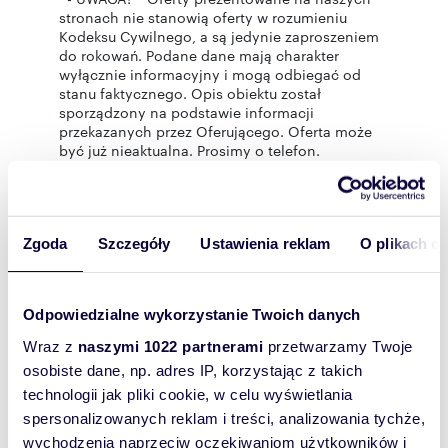
stronach nie stanowią oferty w rozumieniu
Kodeksu Cywilnego, a są jedynie zaproszeniem
do rokowań. Podane dane mają charakter
wyłącznie informacyjny i mogą odbiegać od
stanu faktycznego. Opis obiektu został
sporządzony na podstawie informacji
przekazanych przez Oferującego. Oferta może
być już nieaktualna. Prosimy o telefon.
Pośrednik odpowiedzialny zawodowo za
wykonanie umowy pośrednictwa: Andrzej
Dębski (licencja nr: 487)
Zgoda
Szczegóły
Ustawienia reklam
O plikach c
Oferta wysłana z systemu Galactica Virgo
Odpowiedzialne wykorzystanie Twoich danych
Rozwiń opis
Wraz z
naszymi 1022 partnerami
przetwarzamy Twoje
osobiste dane, np. adres IP, korzystając z takich
Lokal
na sprzedaż
technologii jak pliki cookie, w celu wyświetlania
użytkowy:
spersonalizowanych reklam i treści, analizowania tychże,
Powierzchni
44,69 m
2
wychodzenia naprzeciw oczekiwaniom użytkowników i
a całkowita: