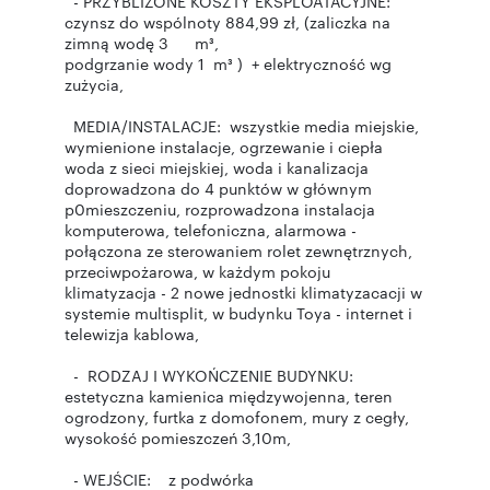
- PRZYBLIŻONE KOSZTY EKSPLOATACYJNE:
czynsz do wspólnoty 884,99 zł, (zaliczka na
zimną wodę 3 m³,
podgrzanie wody 1 m³ ) + elektryczność wg
zużycia,
MEDIA/INSTALACJE: wszystkie media miejskie,
wymienione instalacje, ogrzewanie i ciepła
woda z sieci miejskiej, woda i kanalizacja
doprowadzona do 4 punktów w głównym
p0mieszczeniu, rozprowadzona instalacja
komputerowa, telefoniczna, alarmowa -
połączona ze sterowaniem rolet zewnętrznych,
przeciwpożarowa, w każdym pokoju
klimatyzacja - 2 nowe jednostki klimatyzacacji w
systemie multisplit, w budynku Toya - internet i
telewizja kablowa,
- RODZAJ I WYKOŃCZENIE BUDYNKU:
estetyczna kamienica międzywojenna, teren
ogrodzony, furtka z domofonem, mury z cegły,
wysokość pomieszczeń 3,10m,
- WEJŚCIE: z podwórka