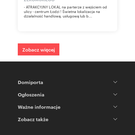
- ATRAKCYJNY LOKAL na parterze z wejściem od
ulicy - centrum Łodzi ! Świetna lokalizacja na
działalność handlową, usługową lub b...
Zobacz więcej
Domiporta
Ogłoszenia
Ważne informacje
Zobacz także