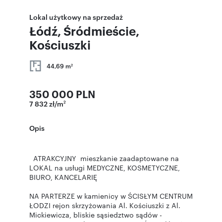
Lokal użytkowy na sprzedaż
Łódź, Śródmieście,
Kościuszki
44,69 m
2
350 000 PLN
7 832 zł/m
2
Opis
ATRAKCYJNY mieszkanie zaadaptowane na
LOKAL na usługi MEDYCZNE, KOSMETYCZNE,
BIURO, KANCELARIĘ
NA PARTERZE w kamienicy w ŚCISŁYM CENTRUM
ŁODZI rejon skrzyżowania Al. Kościuszki z Al.
Mickiewicza, bliskie sąsiedztwo sądów -