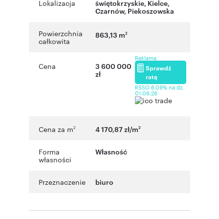
Lokalizacja
świętokrzyskie
,
Kielce
,
Czarnów
,
Piekoszowska
Powierzchnia
863,13 m
2
całkowita
Reklama
Cena
3 600 000
Sprawdź
zł
ratę
RSSO 6,09% na dz.
01.06.26
Cena za m
4 170,87 zł/m
2
2
Forma
Własność
własności
Przeznaczenie
biuro