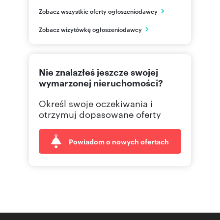
ul. Ściegiennego 26
Zobacz wszystkie oferty ogłoszeniodawcy
Kielce
świętokrzyskie
PL
Zobacz wizytówkę ogłoszeniodawcy
577 96
Pokaż telefon
Nie znalazłeś jeszcze swojej
wymarzonej nieruchomości?
Określ swoje oczekiwania i
otrzymuj dopasowane oferty
Powiadom o nowych ofertach