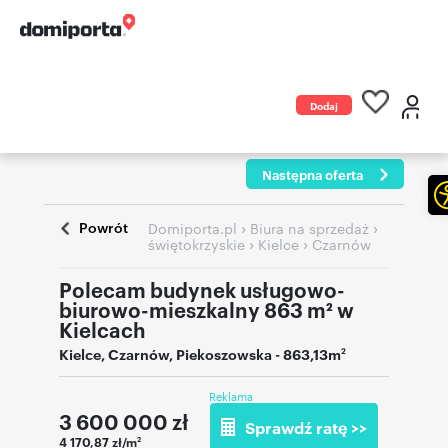
Dodaj
ogłoszenie
Następna oferta
Powrót
›
›
Domiporta.pl
Biura na sprzedaż
›
›
świętokrzyskie
Kielce
Czarnów
Polecam budynek usługowo-
biurowo-mieszkalny 863 m² w
Kielcach
Kielce
,
Czarnów
,
Piekoszowska
- 863,13m
2
Reklama
3 600 000
zł
Sprawdź ratę >>
4 170,87 zł/m
2