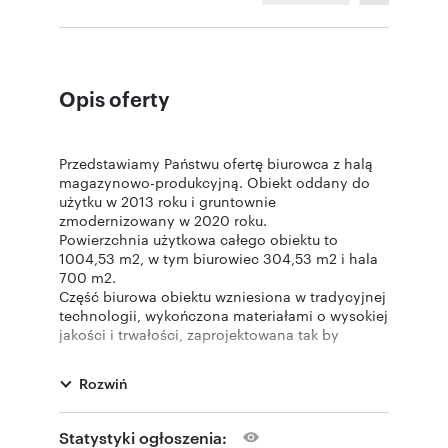
Opis oferty
Przedstawiamy Państwu ofertę biurowca z halą
magazynowo-produkcyjną. Obiekt oddany do
użytku w 2013 roku i gruntownie
zmodernizowany w 2020 roku.
Powierzchnia użytkowa całego obiektu to
1004,53 m2, w tym biurowiec 304,53 m2 i hala
700 m2.
Część biurowa obiektu wzniesiona w tradycyjnej
technologii, wykończona materiałami o wysokiej
jakości i trwałości, zaprojektowana tak by
umożliwić ewentualną nadbudowę trzeciej
kondygnacji.
Rozwiń
Hala o konstrukcji stalowej z ocieplonym
dachem, ogrzewana, doświetlona światłem
dziennym, o dwóch bramach wjazdowych z
Statystyki ogłoszenia:
posadzką przemysłową typu ciężkiego,