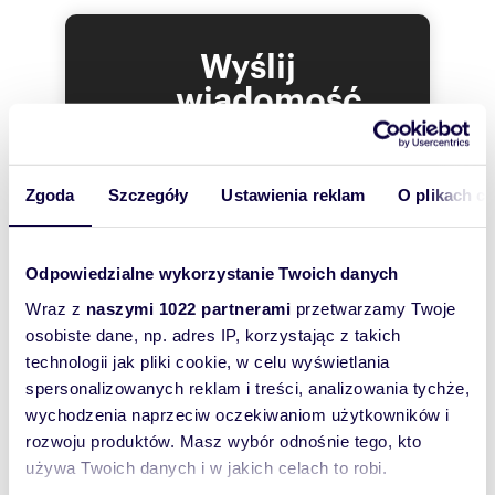
spełniająca warunki dla pracujących w pełnym
wymiarze czasu. Hala z jednym dużym
Wyślij
pomieszczeniem wysoka na 6m ze słupami
konstrukcyjnymi po obrysie ścian zewnętrznych.
wiadomość
W hali można składować do 750 palet, regały
przemysłowe w cenie sprzedaży. Cały obiekt
To najlepszy
wyposażony w system alarmowy i monitoring.
Na dachu hali 2 systemy fotowoltaiczne, każdy z
sposób, aby
możliwością produkcji energii energetycznej do
Zgoda
Szczegóły
Ustawienia reklam
O plikach c
właściciel
50 kw. Inne media: energia elektryczna z sieci,
oferty
miejska sieć wodociągowa i kanalizacja
sanitarna, centralne ogrzewanie kotłem
szybko się z
gazowym dwufunkcyjnym, sieć
Odpowiedzialne wykorzystanie Twoich danych
Tobą
teleinformatyczna. Wentylacja grawitacyjna i
Wraz z
naszymi 1022 partnerami
przetwarzamy Twoje
skontaktował!
mechaniczna, klimatyzacja centralna.
Część biurowa obiektu wykończona w wysokim
osobiste dane, np. adres IP, korzystając z takich
standardzie. Jedno z pomieszczeń biurowych
technologii jak pliki cookie, w celu wyświetlania
zmienione na apartament mieszkalny. Teren
spersonalizowanych reklam i treści, analizowania tychże,
ogrodzony z bramą wjazdową sterowaną
wychodzenia naprzeciw oczekiwaniom użytkowników i
pilotem.
rozwoju produktów. Masz wybór odnośnie tego, kto
Działka o pow. 2940 m2 znajduje się na
używa Twoich danych i w jakich celach to robi.
terenach PU gdzie obowiązujący miejscowy plan