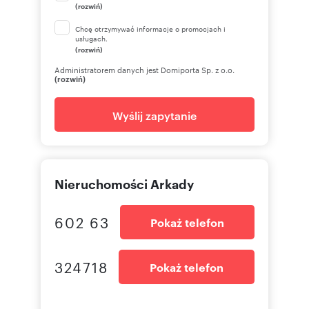
obsługującym wiele innych branż.
(rozwiń)
Obiekt w tej chwili generuje zyski z najmu.
Chcę otrzymywać informacje o promocjach i
usługach.
Istnieje możliwość przejęcia obecnego najemcy.
(rozwiń)
Cena podana w ofercie jest ceną netto, do której
Administratorem danych jest Domiporta Sp. z o.o.
(rozwiń)
należy doliczyć podatek VAT 23%
Więcej informacji w naszym biurze
Wyślij zapytanie
Polecamy i zapraszamy na prezentację
Nieruchomości Arkady
602 63
Pokaż telefon
324718
Pokaż telefon