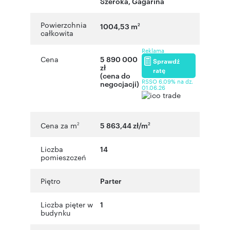
Szeroka
,
Gagarina
Powierzchnia
1004,53 m
2
całkowita
Reklama
Cena
5 890 000
Sprawdź
zł
ratę
(cena do
RSSO 6,09% na dz.
negocjacji)
01.06.26
Cena za m
5 863,44 zł/m
2
2
Liczba
14
pomieszczeń
Piętro
Parter
Liczba pięter w
1
budynku