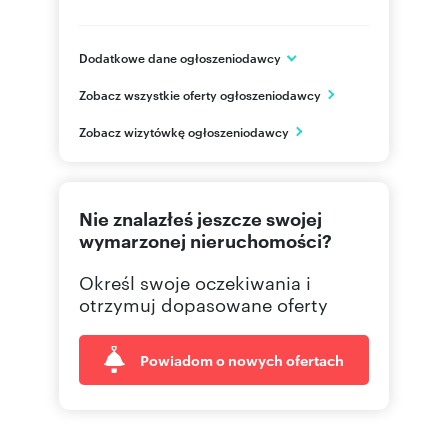
Dodatkowe dane ogłoszeniodawcy
Józefa Piłsudskiego 25
Zobacz wszystkie oferty ogłoszeniodawcy
Jastrzębie-Zdrój
śląskie
PL
Zobacz wizytówkę ogłoszeniodawcy
602 63
Pokaż telefon
Nie znalazłeś jeszcze swojej
324718
Pokaż telefon
wymarzonej nieruchomości?
Określ swoje oczekiwania i
otrzymuj dopasowane oferty
Powiadom o nowych ofertach