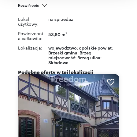
Rozwiń opis
Lokal
na sprzedaż
użytkowy:
Powierzchni
53,60 m
2
a całkowita:
Lokalizacja:
województwo:
opolskie
powiat:
Brzeski
gmina:
Brzeg
miejscowość:
Brzeg
ulica:
Składowa
Podobne oferty w tej lokalizacji