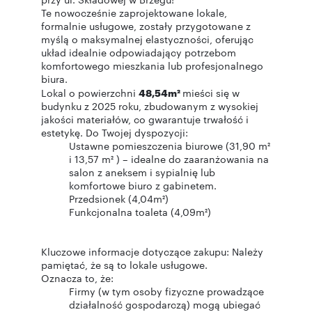
Te nowocześnie zaprojektowane lokale,
formalnie usługowe, zostały przygotowane z
myślą o maksymalnej elastyczności, oferując
układ idealnie odpowiadający potrzebom
komfortowego mieszkania lub profesjonalnego
biura.
Lokal o powierzchni
48,54m²
mieści się w
budynku z 2025 roku, zbudowanym z wysokiej
jakości materiałów, co gwarantuje trwałość i
estetykę. Do Twojej dyspozycji:
Ustawne pomieszczenia biurowe (31,90 m²
i 13,57 m² ) – idealne do zaaranżowania na
salon z aneksem i sypialnię lub
komfortowe biuro z gabinetem.
Przedsionek (4,04m²)
Funkcjonalna toaleta (4,09m²)
Kluczowe informacje dotyczące zakupu: Należy
pamiętać, że są to lokale usługowe.
Oznacza to, że:
Firmy (w tym osoby fizyczne prowadzące
działalność gospodarczą) mogą ubiegać