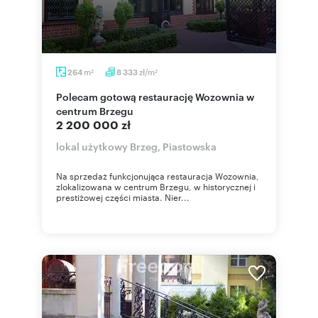
m
zł/m
264
8 333
2
2
Polecam gotową restaurację Wozownia w
centrum Brzegu
2 200 000 zł
lokal użytkowy Brzeg, Piastowska
Na sprzedaż funkcjonująca restauracja Wozownia,
zlokalizowana w centrum Brzegu, w historycznej i
prestiżowej części miasta. Nier...