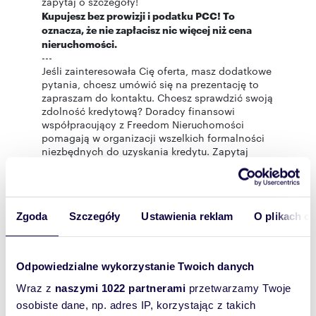
zapytaj o szczegóły!
Kupujesz bez prowizji i podatku PCC! To
oznacza, że nie zapłacisz nic więcej niż cena
nieruchomości.
---
Jeśli zainteresowała Cię oferta, masz dodatkowe
pytania, chcesz umówić się na prezentację to
zapraszam do kontaktu. Chcesz sprawdzić swoją
zdolność kredytową? Doradcy finansowi
współpracujący z Freedom Nieruchomości
pomagają w organizacji wszelkich formalności
niezbędnych do uzyskania kredytu. Zapytaj
mnie o taką możliwość.
Zgoda
Szczegóły
Ustawienia reklam
O plikach c
"Właścicielem ogłoszenia wraz z jego
elementami jest Freedom Nieruchomości Sp. z
o.o. lub podmioty współpracujące. Wszelkie
prawa zastrzeżone. Kopiowanie,
Odpowiedzialne wykorzystanie Twoich danych
rozpowszechnianie oraz korzystanie z
niniejszych materiałów w jakikolwiek inny
Wraz z
naszymi 1022 partnerami
przetwarzamy Twoje
sposób wykraczający poza dozwolony użytek
osobiste dane, np. adres IP, korzystając z takich
określony przepisami ustawy z 4 lutego 1994 r. o