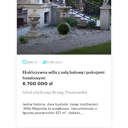
m
zł/m
685
9 781
2
2
Ekskluzywna willa z salą balową i pokojami
hotelowymi
6 700 000 zł
lokal użytkowy Brzeg, Piastowska
Jedna historia, dwa budynki, tysiąc możliwości
.Willa Magnolia,to wyjątkowa, nieruchomość o
łącznej powierzchni 421 m², zlokaliz...