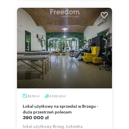
m
zł/m
92,19
4 230
2
2
Lokal użytkowy na sprzedaż w Brzegu -
duża przestrzeń polecam
390 000 zł
lokal użytkowy Brzeg, Łokietka