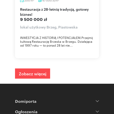
m
zł/m
200
47 500
2
2
Restauracja z 28-letnią tradycją, gotowy
biznes!
9 500 000 zł
lokal użytkowy Brzeg, Piastowska
INWESTYCJA Z HISTORIĄ I POTENCJAŁEM.Przejmij
kultową Restaurację Brzeska w Brzegu. Działająca
od 1997 roku — to ponad 28 lat nie...
Zobacz więcej
Domiporta
Ogłoszenia