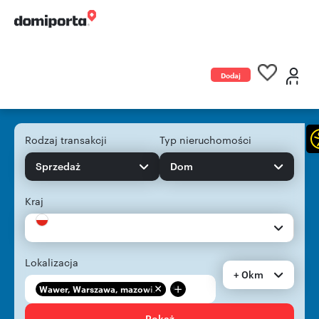
Dodaj
ogłoszenie
Rodzaj transakcji
Typ nieruchomości
Sprzedaż
Dom
Kraj
Lokalizacja
+ 0km
+
Wawer, Warszawa, mazowi...
Pokaż