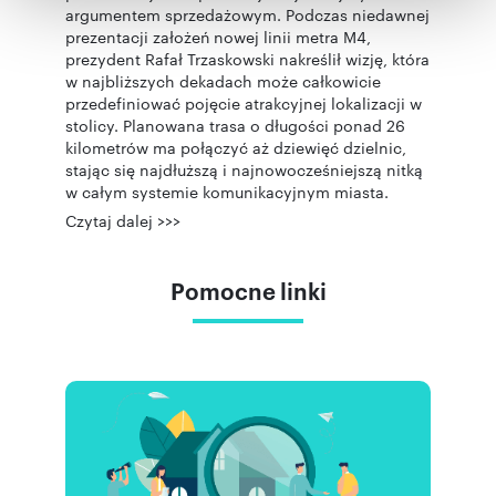
otrzymanymi od Ciebie lub uzyskanymi podczas
argumentem sprzedażowym. Podczas niedawnej
korzystania z ich usług.
prezentacji założeń nowej linii metra M4,
prezydent Rafał Trzaskowski nakreślił wizję, która
w najbliższych dekadach może całkowicie
przedefiniować pojęcie atrakcyjnej lokalizacji w
stolicy. Planowana trasa o długości ponad 26
kilometrów ma połączyć aż dziewięć dzielnic,
stając się najdłuższą i najnowocześniejszą nitką
w całym systemie komunikacyjnym miasta.
Czytaj dalej >>>
Pomocne linki