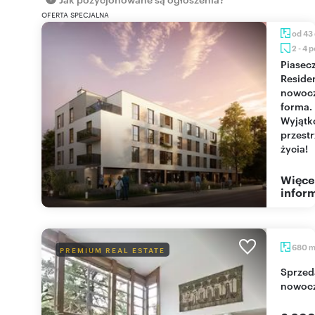
OFERTA SPECJALNA
od 43
2 - 4 
Piaseczno
Reside
nowoc
forma.
Wyjąt
przest
życia!
Więce
inform
680
PREMIUM REAL ESTATE
Sprzedam luksusową rezydencję 680 m² z
nowocz