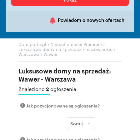
Powiadom o nowych ofertach
›
›
Domiporta.pl
Nieruchomości Premium
›
›
Luksusowe domy na sprzedaż
mazowieckie
›
Warszawa
Wawer
Luksusowe domy na sprzedaż:
Wawer - Warszawa
2
Znaleziono
ogłoszenia
Jak pozycjonowane są ogłoszenia?
Sortuj
Jak pozycjonowane są ogłoszenia?