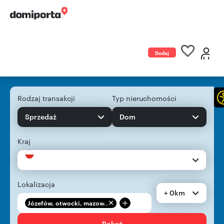
Dodaj
ogłoszenie
Rodzaj transakcji
Typ nieruchomości
Sprzedaż
Dom
Kraj
Lokalizacja
+ 0km
+
Józefów, otwocki, mazow...
Pokaż