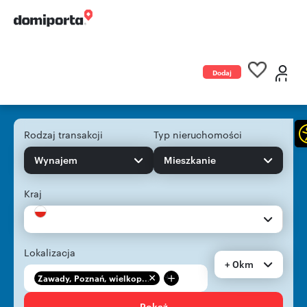
Dodaj
ogłoszenie
Rodzaj transakcji
Typ nieruchomości
Wynajem
Mieszkanie
Kraj
Lokalizacja
+ 0km
+
Zawady, Poznań, wielkop...
Pokaż