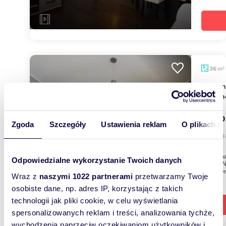
m
36
2
Na wynajem przestronna kawalerka 36 m² z
balkon
2 500
Zgoda
Szczegóły
Ustawienia reklam
O plikach c
mieszka
Przytuln
Odpowiedzialne wykorzystanie Twoich danych
PoznańN
StartWyn
Wraz z
naszymi 1022 partnerami
przetwarzamy Twoje
osobiste dane, np. adres IP, korzystając z takich
technologii jak pliki cookie, w celu wyświetlania
spersonalizowanych reklam i treści, analizowania tychże,
wychodzenia naprzeciw oczekiwaniom użytkowników i