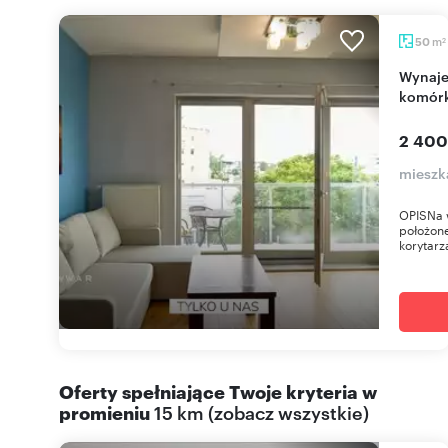
m
50
2
Wynajem 2-pok. mieszkania z balkonem i
komórk
2 400
mieszk
OPISNa 
położone
korytarz
Oferty spełniające Twoje kryteria w
promieniu
15 km
(
zobacz wszystkie
)