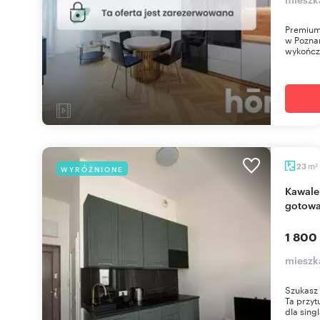
Premium 
w Poznan
wykończe
m
23
WYRÓŻNIONE
2
Kawalerka w centrum Poznania, umeblowana,
gotowa
1 800
mieszk
Szukasz
Ta przyt
dla singl