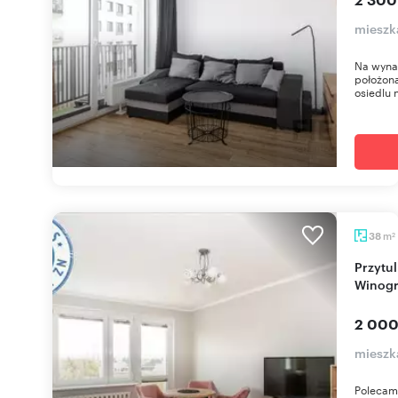
mieszk
Na wyna
położona
osiedlu n
m
38
2
Przytulne 2-pokojowe mieszkanie na
Winogr
2 000
mieszka
Polecam 