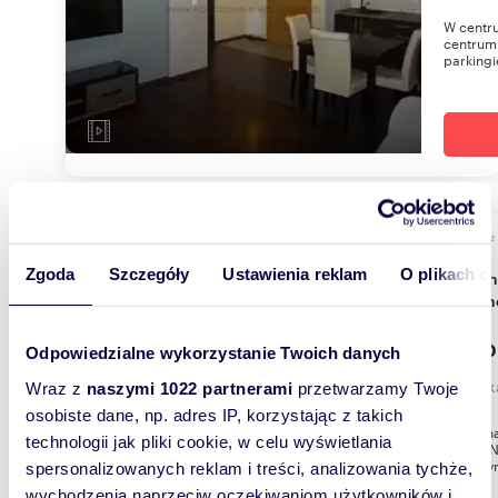
W centr
centrum 
parkingi
m
36
2
Zgoda
Szczegóły
Ustawienia reklam
O plikach c
Na wynajem przestronna kawalerka 36 m² z
balkon
2 500
Odpowiedzialne wykorzystanie Twoich danych
mieszka
Wraz z
naszymi 1022 partnerami
przetwarzamy Twoje
osobiste dane, np. adres IP, korzystając z takich
Przytuln
technologii jak pliki cookie, w celu wyświetlania
PoznańN
StartWyn
spersonalizowanych reklam i treści, analizowania tychże,
wychodzenia naprzeciw oczekiwaniom użytkowników i