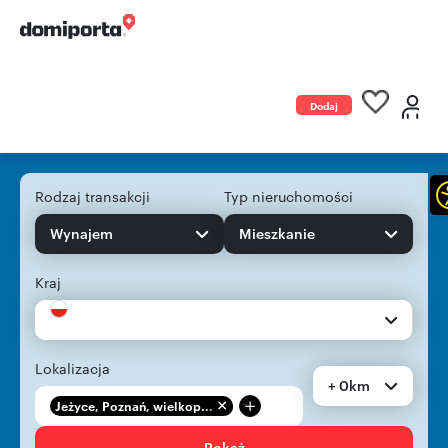
Dodaj
ogłoszenie
Rodzaj transakcji
Typ nieruchomości
Wynajem
Mieszkanie
Kraj
Lokalizacja
+ 0km
+
Jeżyce, Poznań, wielkop...
Pokaż