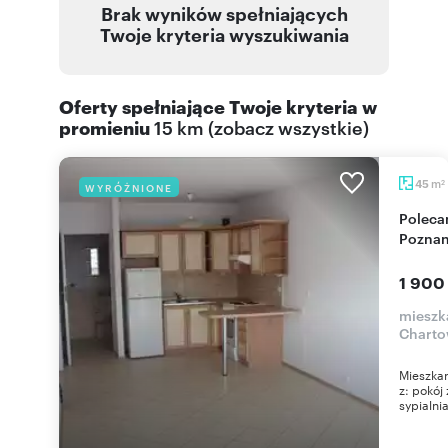
Brak wyników spełniających
Twoje kryteria wyszukiwania
Oferty spełniające Twoje kryteria w
promieniu
15 km
(
zobacz wszystkie
)
m
45
WYRÓŻNIONE
2
Polecam 45 m² mieszkanie z balkonem w
Poznan
1 900
mieszk
Charto
Mieszkan
z: pokó
sypialnia