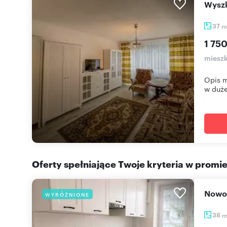
Wys
37
m
1 750
mieszk
Opis m
w dużej
Oferty spełniające Twoje kryteria w promi
Nowo
WYRÓŻNIONE
38