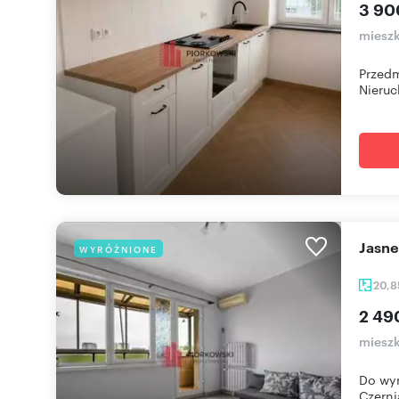
3 90
mieszk
Przedm
Nieruc
Jasn
WYRÓŻNIONE
20,
2 49
mieszk
Do wyn
Czerni