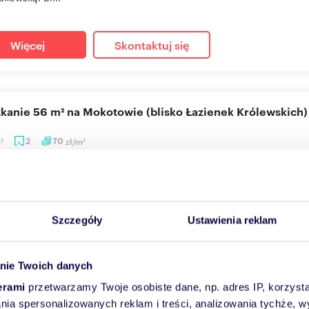
Więcej
Skontaktuj się
szkanie 56 m² na Mokotowie (blisko Łazienek Królewskich)
m
2
70
zł/m
2
2
0 zł
+ czynsz: 950 zł
/mc
anie Warszawa, Mokotów, Dolny Mokotów, Iwicka
 47A / Łazienki Królewskie / Dolny Mokotów Mam przyjemność za
Szczegóły
Ustawienia reklam
zej części D...
nie Twoich danych
Więcej
Skontaktuj się
erami
przetwarzamy Twoje osobiste dane, np. adres IP, korzystaj
lania spersonalizowanych reklam i treści, analizowania tychże,