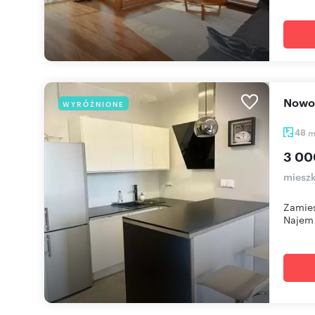
Now
WYRÓŻNIONE
48
3 00
mieszk
Zamies
Najem r