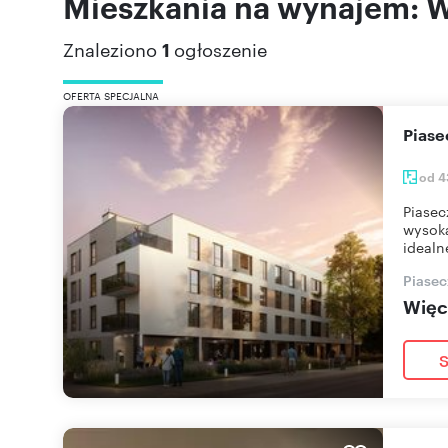
Mieszkania na wynajem: 
Znaleziono
1
ogłoszenie
OFERTA SPECJALNA
Pias
od 4
Piasec
wysoką
idealn
Piasec
Więce
S