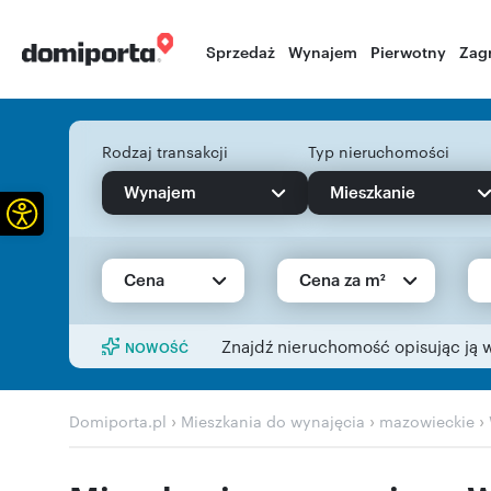
Sprzedaż
Wynajem
Pierwotny
Zag
Rodzaj transakcji
Typ nieruchomości
Wynajem
Mieszkanie
Otwórz pasek narzędzi
Cena
Cena za m²
Znajdź nieruchomość opisując ją 
NOWOŚĆ
›
›
›
Domiporta.pl
Mieszkania do wynajęcia
mazowieckie