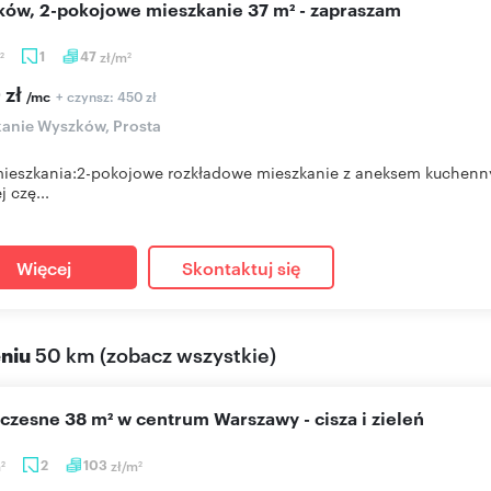
zków, 2-pokojowe mieszkanie 37 m² - zapraszam
1
47
zł/m
2
2
 zł
+ czynsz: 450 zł
/mc
anie Wyszków, Prosta
ieszkania:2-pokojowe rozkładowe mieszkanie z aneksem kuchenny
 czę...
Więcej
Skontaktuj się
eniu
50 km
(
zobacz wszystkie
)
czesne 38 m² w centrum Warszawy - cisza i zieleń
m
2
103
zł/m
2
2