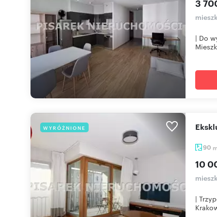
3 70
mieszk
| Do w
Mieszk
Eksk
WYRÓŻNIONE
90
10 0
mieszk
| Trzy
Krakow