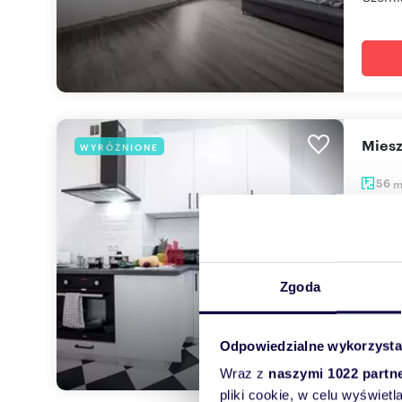
Mie
WYRÓŻNIONE
56
3 90
mieszk
Iwicka
Zgoda
najleps
Odpowiedzialne wykorzysta
Wraz z
naszymi 1022 partn
pliki cookie, w celu wyświet