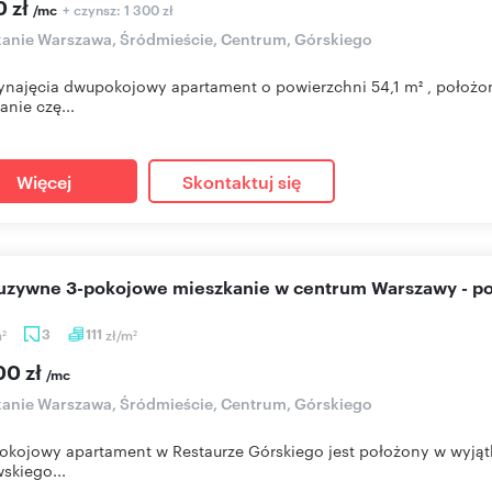
0 zł
+ czynsz: 1 300 zł
/mc
anie Warszawa, Śródmieście, Centrum, Górskiego
ynajęcia dwupokojowy apartament o powierzchni 54,1 m² , położo
anie czę...
Więcej
Skontaktuj się
luzywne 3-pokojowe mieszkanie w centrum Warszawy - p
m
3
111
zł/m
2
2
00 zł
/mc
anie Warszawa, Śródmieście, Centrum, Górskiego
pokojowy apartament w Restaurze Górskiego jest położony w wyją
skiego...