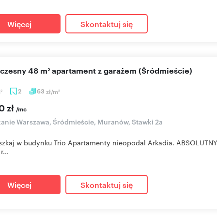
Więcej
Skontaktuj się
oczesny 48 m² apartament z garażem (Śródmieście)
m
2
63
zł/m
2
2
0 zł
/mc
anie Warszawa, Śródmieście, Muranów, Stawki 2a
zkaj w budynku Trio Apartamenty nieopodal Arkadia. ABSOLUTNY Br
...
Więcej
Skontaktuj się