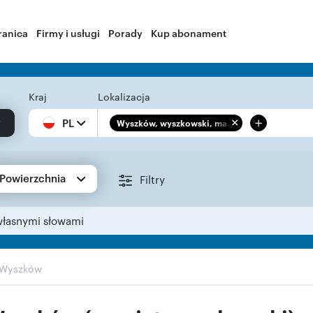
ranica
Firmy i usługi
Porady
Kup abonament
Kraj
Lokalizacja
+
PL
Wyszków, wyszkowski, ma...
Powierzchnia
Filtry
własnymi słowami
Wyszków