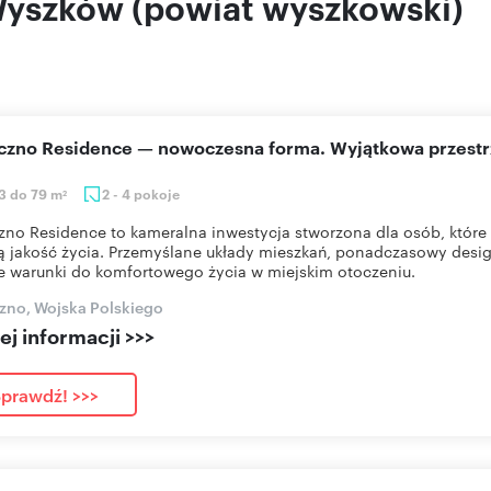
Wyszków (powiat wyszkowski)
eczno Residence — nowoczesna forma. Wyjątkowa przestr
3 do 79 m
2 - 4 pokoje
2
zno Residence to kameralna inwestycja stworzona dla osób, które 
 jakość życia. Przemyślane układy mieszkań, ponadczasowy desig
e warunki do komfortowego życia w miejskim otoczeniu.
zno, Wojska Polskiego
j informacji >>>
prawdź! >>>