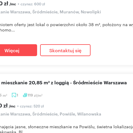
0 zł
+ czynsz: 600 zł
/mc
anie Warszawa, Śródmieście, Muranów, Nowolipki
iotem oferty jest lokal o powierzchni około 38 m², położony na w
homo...
Więcej
Skontaktuj się
e mieszkanie 20,85 m² z loggią - Śródmieście Warszawa
85
m
1
119
zł/m
2
2
0 zł
+ czynsz: 520 zł
/mc
anie Warszawa, Śródmieście, Powiśle, Wilanowska
ajęcia jasne, słoneczne mieszkanie na Powiślu, świetna lokalizac
akowską. Bl...