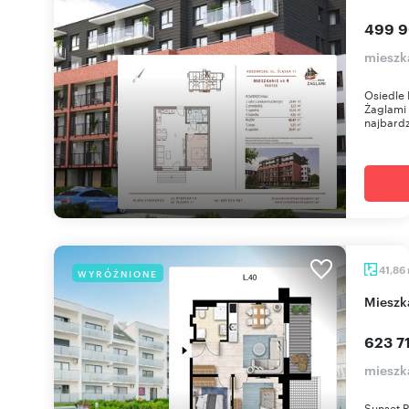
499 9
mieszka
Osiedle 
Żaglami 
najbardzi
41,86
WYRÓŻNIONE
miesz
623 71
mieszk
Sunset 