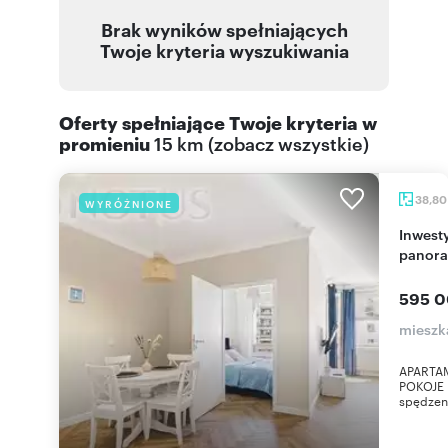
Brak wyników spełniających
Twoje kryteria wyszukiwania
Oferty spełniające Twoje kryteria w
promieniu
15 km
(
zobacz wszystkie
)
38,8
WYRÓŻNIONE
Inwestycyjny apartament 2 pok. z tarasem i
panor
595 0
mieszk
APARTAM
POKOJE 
spędzeni