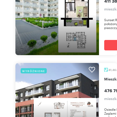
411 38
mieszk
Sunset 
położony
piaszczy
41,46
WYRÓŻNIONE
miesz
476 7
mieszka
Osiedle 
Żaglami 