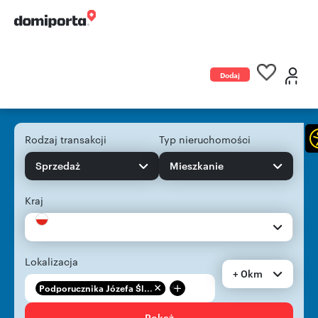
Dodaj
ogłoszenie
Rodzaj transakcji
Typ nieruchomości
Sprzedaż
Mieszkanie
Kraj
Lokalizacja
+ 0km
+
Podporucznika Józefa Śl...
Pokaż