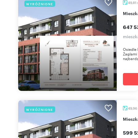
49,81
WYRÓŻNIONE
miesz
647 5
mieszka
Osiedle 
Żaglami 
najbardzi
49,96
WYRÓŻNIONE
miesz
599 5