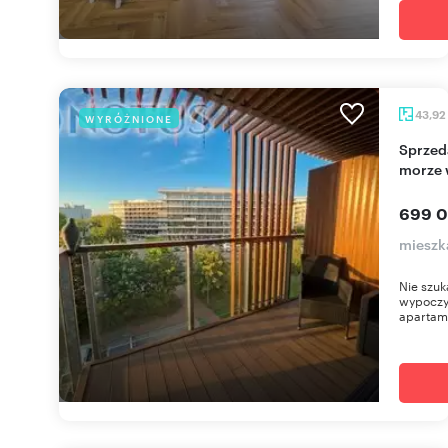
43,92
WYRÓŻNIONE
Sprzedam apartament z tarasem i widokiem na
morze 
699 0
mieszk
Nie szuk
wypoczy
apartame