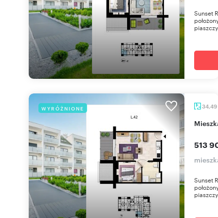
Sunset 
położony
piaszczy
34,49
WYRÓŻNIONE
miesz
513 90
mieszk
Sunset 
położony
piaszczy