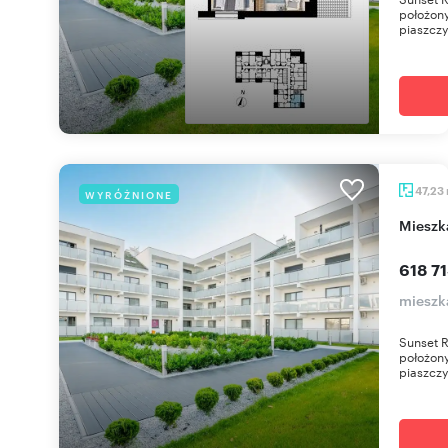
położony
piaszczy
47,23
WYRÓŻNIONE
miesz
618 71
mieszk
Sunset 
położony
piaszczy