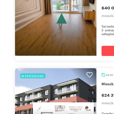
640 0
mieszk
Sprzeda
2- pokoj
odległoś
49,95
WYRÓŻNIONE
miesz
624 3
mieszka
Osiedle 