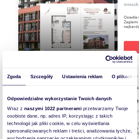
mieszka
Osiedle 
Żaglami 
najbardzi
Zgoda
Szczegóły
Ustawienia reklam
O plikach c
57,80
WYRÓŻNIONE
miesz
Odpowiedzialne wykorzystanie Twoich danych
809 2
Wraz z
naszymi 1022 partnerami
przetwarzamy Twoje
mieszka
osobiste dane, np. adres IP, korzystając z takich
Osiedle 
technologii jak pliki cookie, w celu wyświetlania
Żaglami 
spersonalizowanych reklam i treści, analizowania tychże,
najbardzi
wychodzenia naprzeciw oczekiwaniom użytkowników i