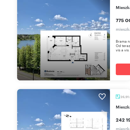
miesz
775 0
mieszka
Brama n
Od teraz
vis a vis 
26,91
miesz
242 1
mieszka