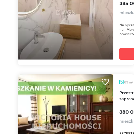
385 0
mieszk
Na sprz
- ul. Mo
powierzc
m
69
2
Przestronne 69 m² mieszkanie w centrum Ełku -
zapras
380 0
mieszk
PRZEST