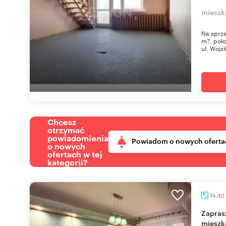
mieszk
Na sprze
m?, poło
ul. Wojsk
Chcesz
otrzymać
powiadomienia
Powiadom o nowych oferta
o nowych
ofertach w tej
kategorii?
74,40
Zapraszam do obejrzenia 3-pokojowego
mieszk