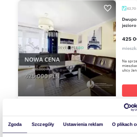
62,70
Dwupoziomowe mieszkanie z widokiem na
jezioro
425 0
mieszka
Na sprz
mieszkan
ulicy Jan
61,67
Zgoda
Szczegóły
Ustawienia reklam
O plikach c
Nowoc