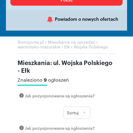
Powiadom o nowych ofertach
›
›
Domiporta.pl
Mieszkania na sprzedaż
›
›
warmińsko-mazurskie
Ełk
Wojska Polskiego
Mieszkania: ul. Wojska Polskiego
- Ełk
9
Znaleziono
ogłoszeń
Jak pozycjonowane są ogłoszenia?
Sortuj
Jak pozycjonowane są ogłoszenia?