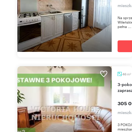
mieszka
Na sprze
Wileński
pełna ...
m
46
2
3-pokojowe mieszkanie z balkonem w Ełku
zapras
305 0
mieszk
3 POKOJ
mieszkan