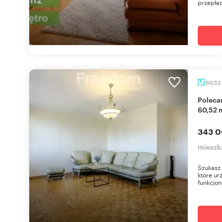
przepłac
60,52
Polecam przestronne 3-pokojowe mieszkanie
60,52 m
343 0
mieszka
Szukasz 
które ur
funkcjon