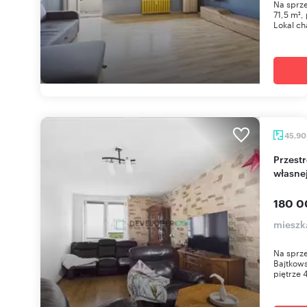
Na sprze
71,5 m²,
Lokal ch
45,9
Przestronne 2 pokoje z garażem i piwnicą do
własnej
180 0
mieszk
Na sprze
Bajtkows
piętrze 