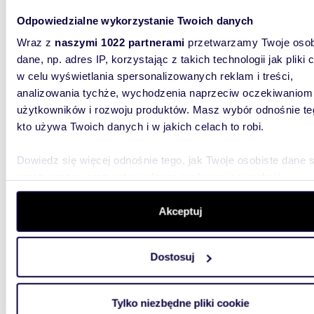
615 0
Odpowiedzialne wykorzystanie Twoich danych
mieszka
Wraz z
naszymi 1022 partnerami
przetwarzamy Twoje osob
dane, np. adres IP, korzystając z takich technologii jak pliki 
Na sprz
powierzc
w celu wyświetlania spersonalizowanych reklam i treści,
nowocze
analizowania tychże, wychodzenia naprzeciw oczekiwaniom
użytkowników i rozwoju produktów. Masz wybór odnośnie te
kto używa Twoich danych i w jakich celach to robi.
Dowiedz się więcej odnośnie tego, jak Twoje osobiste dane 
przetwarzane oraz ustaw własne preferencje w
sekcji
szczegółów
. W Deklaracji plików cookie możesz zmienić lu
60,21
wycofać swoją zgodę w dowolnej chwili.
Akceptuj
Przestronne 3-pokojowe mieszkanie z widokiem
na jezi
Wykorzystujemy pliki cookie do spersonalizowania treści i r
Dostosuj
aby oferować funkcje społecznościowe i analizować ruch w 
375 0
witrynie. Informacje o tym, jak korzystasz z naszej witryny,
mieszka
udostępniamy partnerom społecznościowym, reklamowym i
Tylko niezbędne pliki cookie
analitycznym. Partnerzy mogą połączyć te informacje z inn