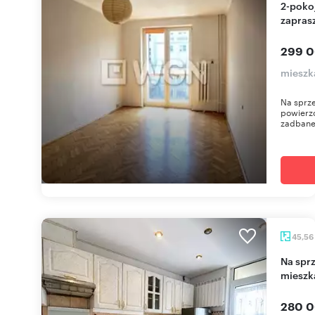
2-pokojowe mieszkanie w Ełku z balkonem
zapras
299 0
mieszka
Na sprze
powierzc
zadbane
45,56
Na sprzedaż funkcjonalne 3-pokojowe
mieszk
280 0