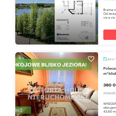
Brama n
Od teraz
vis a vis 
m
44
2
Polecam komfortowe 2-pokojowe mieszkanie 44
m² blis
380 0
mieszka
WYGODNE
oferuje
43,60 m2