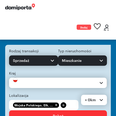
Dodaj
ogłoszenie
Rodzaj transakcji
Typ nieruchomości
Sprzedaż
Mieszkanie
Kraj
Lokalizacja
+ 0km
+
Wojska Polskiego, Ełk, ...
Pokaż