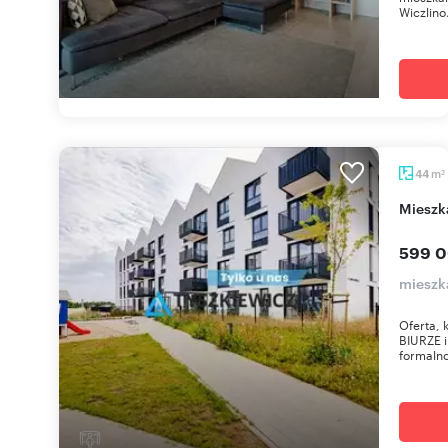
Wiczlin
m
44
2
miesz
599 0
mieszk
Oferta,
BIURZE 
formaln