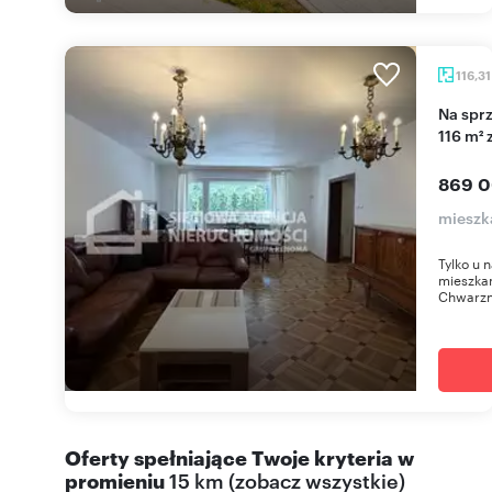
116,3
Na sprzedaż przestronne 4-pokojowe mieszkanie
116 m² 
869 0
mieszk
Tylko u 
mieszkan
Chwarzni
Oferty spełniające Twoje kryteria w
promieniu
15 km
(
zobacz wszystkie
)