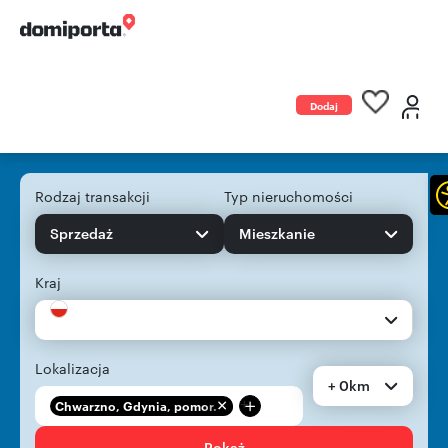
Dodaj
ogłoszenie
Rodzaj transakcji
Typ nieruchomości
Sprzedaż
Mieszkanie
Kraj
Lokalizacja
+ 0km
+
Chwarzno, Gdynia, pomor...
Pokaż