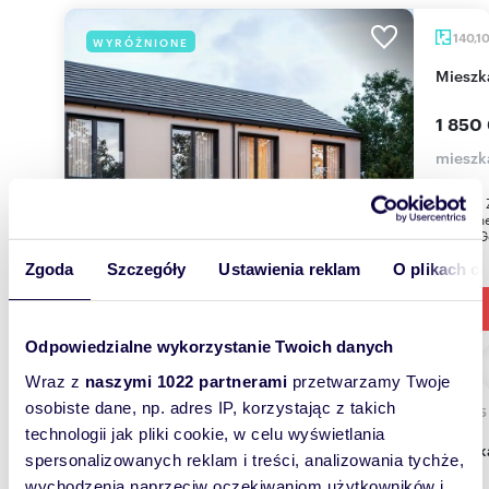
140,1
WYRÓŻNIONE
miesz
1 850
mieszka
Domy u Ź
położone
części Gd
Zgoda
Szczegóły
Ustawienia reklam
O plikach c
Odpowiedzialne wykorzystanie Twoich danych
Wraz z
naszymi 1022 partnerami
przetwarzamy Twoje
osobiste dane, np. adres IP, korzystając z takich
94,55
WYRÓŻNIONE
technologii jak pliki cookie, w celu wyświetlania
miesz
spersonalizowanych reklam i treści, analizowania tychże,
wychodzenia naprzeciw oczekiwaniom użytkowników i