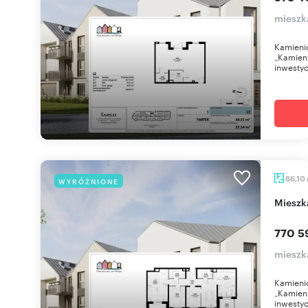
mieszk
Kamienic
„Kamieni
inwestyc
86,10
WYRÓŻNIONE
miesz
770 5
mieszk
Kamienic
„Kamieni
inwestyc