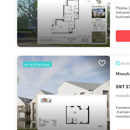
Pilotów 
indywidu
budynek 
55,56
WYRÓŻNIONE
miesz
597 2
mieszk
Kamienic
„Kamieni
inwestyc