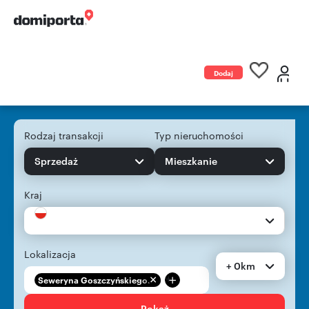
Dodaj
ogłoszenie
Rodzaj transakcji
Typ nieruchomości
Sprzedaż
Mieszkanie
Kraj
Lokalizacja
+ 0km
+
Seweryna Goszczyńskiego...
Pokaż