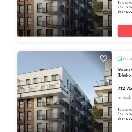
To dosko
Zakup be
Brak pod
42,12
Gdańsk, Seweryna Goszczyńskiego, 42,12 m²
(blisko
712 75
mieszk
To dosko
Zakup be
Brak pod