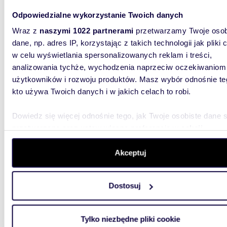
OFERTA
HOUSE !
Odpowiedzialne wykorzystanie Twoich danych
zlokaliz
Wraz z
naszymi 1022 partnerami
przetwarzamy Twoje osob
dane, np. adres IP, korzystając z takich technologii jak pliki 
w celu wyświetlania spersonalizowanych reklam i treści,
analizowania tychże, wychodzenia naprzeciw oczekiwaniom
użytkowników i rozwoju produktów. Masz wybór odnośnie te
kto używa Twoich danych i w jakich celach to robi.
40,59
Dowiedz się więcej odnośnie tego, jak Twoje osobiste dane 
Polecam jasne 2-pokojowe mieszkanie 40,59 m² z
zielen
przetwarzane oraz ustaw własne preferencje w
sekcji
szczegółów
. W Deklaracji plików cookie możesz zmienić lu
739 0
wycofać swoją zgodę w dowolnej chwili.
Akceptuj
mieszk
Goszcz
Wykorzystujemy pliki cookie do spersonalizowania treści i r
Dostosuj
aby oferować funkcje społecznościowe i analizować ruch w 
OFERTA
witrynie. Informacje o tym, jak korzystasz z naszej witryny,
HOUSE !
zlokaliz
udostępniamy partnerom społecznościowym, reklamowym i
Tylko niezbędne pliki cookie
analitycznym. Partnerzy mogą połączyć te informacje z inn