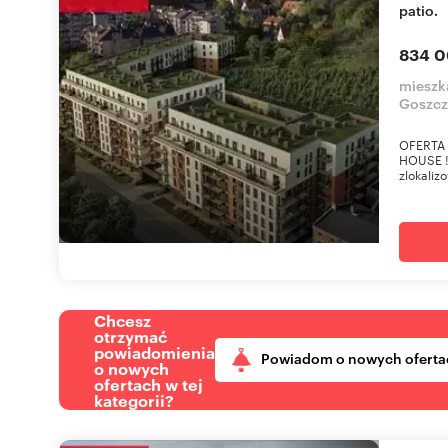
patio.
834 0
mieszk
Goszcz
OFERTA
HOUSE !
zlokaliz
Chcesz
otrzymać
powiadomienia
Powiadom o nowych oferta
o nowych
ofertach w tej
kategorii?