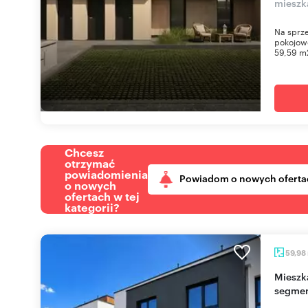
mieszk
Na sprze
pokojow
59,59 m
Chcesz
otrzymać
powiadomienia
Powiadom o nowych oferta
o nowych
ofertach w tej
kategorii?
59,98
Mieszkanie 60 m² z ogrodem - nowoczesny
segmen