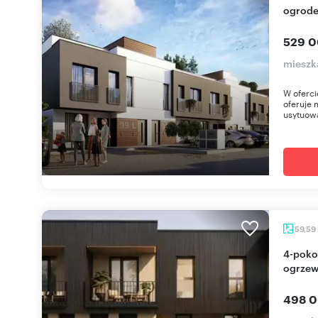
ogrode
529 0
mieszk
W oferci
oferuje 
usytuowa
59,59
4-pokojowe mieszkanie z balkonami,
ogrzew
498 0