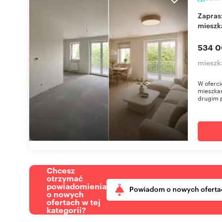
Zapraszam do obejrzenia 3-pokojowego
mieszk
534 0
mieszk
W oferci
mieszkan
drugim p
Chcesz
otrzymać
powiadomienia
Powiadom o nowych oferta
o nowych
ofertach w tej
kategorii?