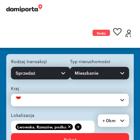
Dodaj
ogłoszenie
Rodzaj transakcji
Typ nieruchomości
Sprzedaż
Mieszkanie
Kraj
Lokalizacja
+ 0km
+
Lwowska, Rzeszów, podka...
Pokaż