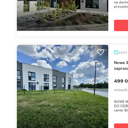
na dachu
przyszły
54,57
Nowe 3-pokojowe z ogródkiem, od zaraz -
zapras
499 0
mieszk
NOWE M
DO ODBI
cenie !B