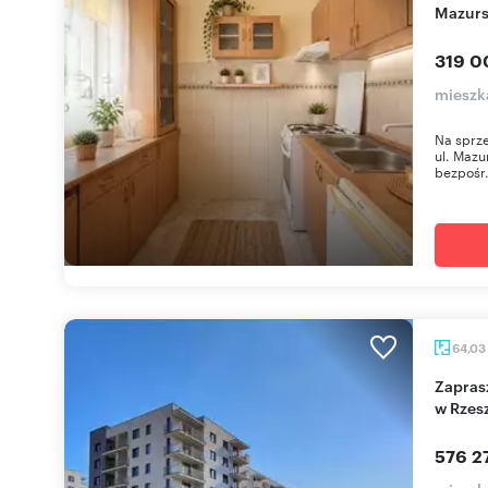
Mazurs
319 0
mieszk
Na sprze
ul. Mazu
bezpośr.
64,03
Zapraszam do 64 m² mieszkania z loggią 8,68 m²
w Rzes
576 2