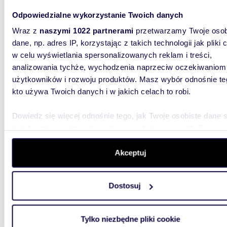
Mieszkanie 54,57 m² z ogródkiem w Rzeszowie
Odpowiedzialne wykorzystanie Twoich danych
polec
Wraz z
naszymi 1022 partnerami
przetwarzamy Twoje osob
dane, np. adres IP, korzystając z takich technologii jak pliki 
499 0
w celu wyświetlania spersonalizowanych reklam i treści,
mieszk
analizowania tychże, wychodzenia naprzeciw oczekiwaniom
użytkowników i rozwoju produktów. Masz wybór odnośnie te
Ostatnie
okolicy 
kto używa Twoich danych i w jakich celach to robi.
Nieruch
Dowiedz się więcej odnośnie tego, jak Twoje osobiste dane 
przetwarzane oraz ustaw własne preferencje w
sekcji
szczegółów
. W Deklaracji plików cookie możesz zmienić lu
wycofać swoją zgodę w dowolnej chwili.
Akceptuj
Wykorzystujemy pliki cookie do spersonalizowania treści i r
59,59
Dostosuj
aby oferować funkcje społecznościowe i analizować ruch w 
Nowoczesne 59,59 m² z balkonami i klimatyzacją
witrynie. Informacje o tym, jak korzystasz z naszej witryny,
zapras
udostępniamy partnerom społecznościowym, reklamowym i
Tylko niezbędne pliki cookie
analitycznym. Partnerzy mogą połączyć te informacje z inn