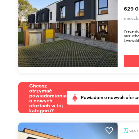
629 0
mieszk
Prezentu
nierucho
Lwowskie
Chcesz
otrzymać
powiadomienia
Powiadom o nowych oferta
o nowych
ofertach w tej
kategorii?
54,57