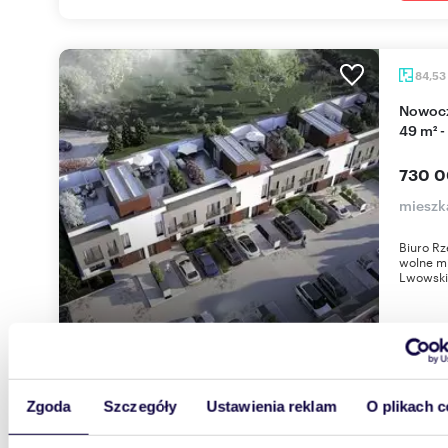
84,53
Nowoczesne 3-pokojowe mieszkanie z tarasem
49 m² -
730 0
mieszk
Biuro Rz
wolne mi
Lwowskie
Zgoda
Szczegóły
Ustawienia reklam
O plikach c
54,57