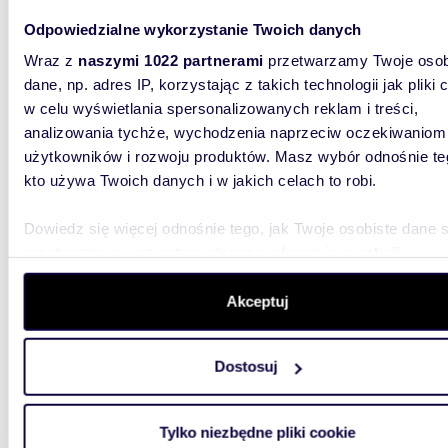
Odpowiedzialne wykorzystanie Twoich danych
67,85
WYRÓŻNIONE
Wraz z
naszymi 1022 partnerami
przetwarzamy Twoje osob
Przestronne 4-pokojowe mieszkanie z dużym
dane, np. adres IP, korzystając z takich technologii jak pliki 
balkon
w celu wyświetlania spersonalizowanych reklam i treści,
671 71
analizowania tychże, wychodzenia naprzeciw oczekiwaniom
użytkowników i rozwoju produktów. Masz wybór odnośnie te
mieszk
kto używa Twoich danych i w jakich celach to robi.
Na sprze
mieszkan
Dowiedz się więcej odnośnie tego, jak Twoje osobiste dane 
2. piętr
przetwarzane oraz ustaw własne preferencje w
sekcji
szczegółów
. W Deklaracji plików cookie możesz zmienić lu
wycofać swoją zgodę w dowolnej chwili.
Akceptuj
Wykorzystujemy pliki cookie do spersonalizowania treści i r
Dostosuj
aby oferować funkcje społecznościowe i analizować ruch w 
witrynie. Informacje o tym, jak korzystasz z naszej witryny,
54,38
WYRÓŻNIONE
udostępniamy partnerom społecznościowym, reklamowym i
Na sprzedaż nowoczesne 3-pokojowe mieszkanie
Tylko niezbędne pliki cookie
analitycznym. Partnerzy mogą połączyć te informacje z inn