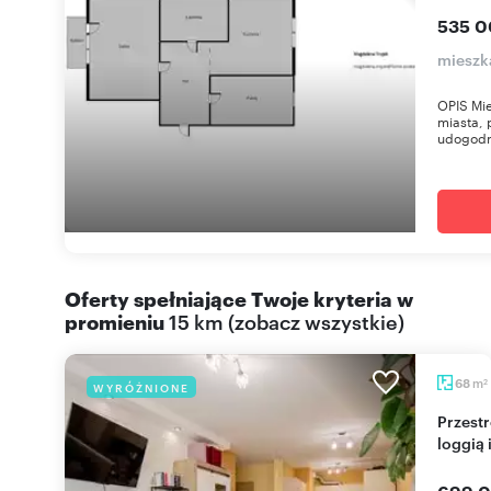
535 0
mieszka
OPIS Mie
miasta, p
udogodn
Oferty spełniające Twoje kryteria w
promieniu
15 km
(
zobacz wszystkie
)
m
68
WYRÓŻNIONE
2
Przestronne 3-pokojowe mieszkanie 68 m² z
loggią