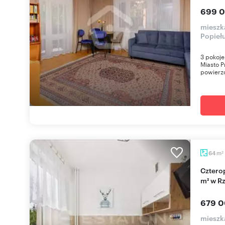
699 0
mieszk
Popieł
3 pokoje
Miasto 
powierzc
m
64
2
Czteropokojowe mieszkanie pod wynajem, 63,9
m² w R
679 0
mieszka