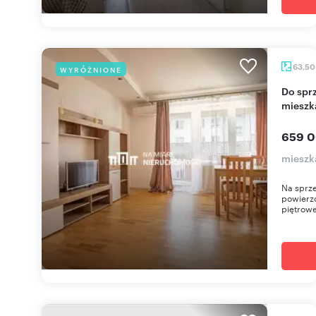
63,5
WYRÓŻNIONE
Do sprzedania funkcjonalne 3-pokojowe
mieszk
659 0
mieszk
Na sprze
powierzc
piętrowe