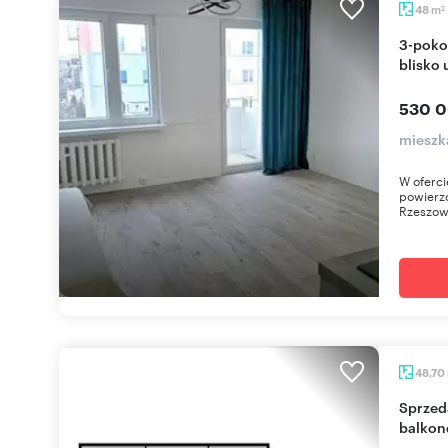
m
48
2
3-pokojowe mieszkanie po remoncie, balkon,
blisko 
530 0
mieszka
W oferci
powierzc
Rzeszowi
48,70
Sprzedam przestronne 3-pokojowe mieszkanie z
balkon