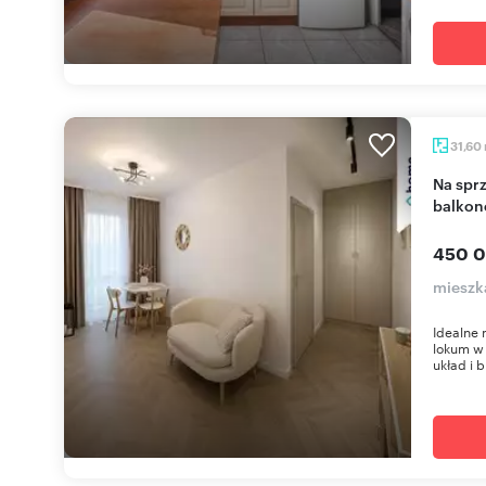
31,60
Na sprzedaż przestronne 2 pok. po remoncie z
balkon
450 0
mieszka
Idealne 
lokum w 
układ i b