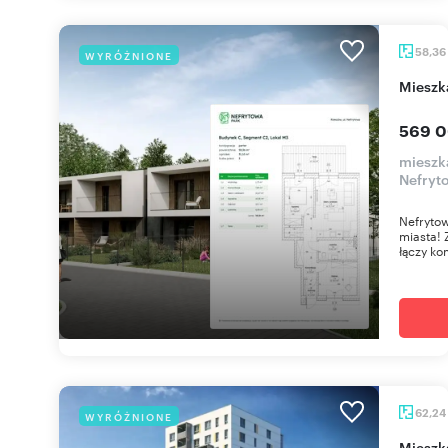
58,36
WYRÓŻNIONE
miesz
569 0
mieszk
Nefryt
Nefrytow
miasta! 
łączy ko
62,24
WYRÓŻNIONE
miesz