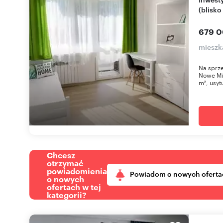
(blisko
679 0
mieszka
Na sprze
Nowe Mi
m², usyt
Chcesz
otrzymać
powiadomienia
Powiadom o nowych oferta
o nowych
ofertach w tej
kategorii?