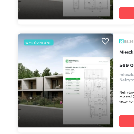
58,36
WYRÓŻNIONE
miesz
569 0
mieszk
Nefryt
Nefrytow
miasta! 
łączy ko