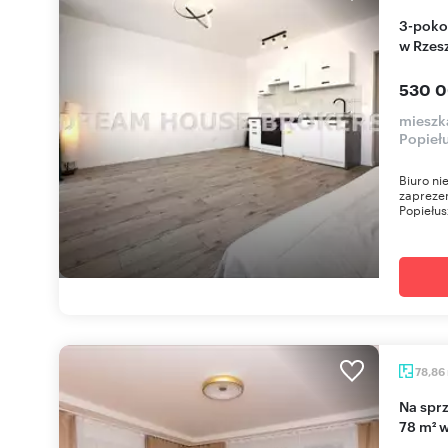
3-pokojowe mieszkanie po remoncie z balkonem
w Rzes
530 0
mieszk
Popieł
Biuro n
zaprezen
Popiełusz
78,86
Na sprzedaż przestronne 3-pokojowe mieszkanie
78 m² 