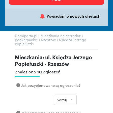
Powiadom o nowych ofertach
›
›
Domiporta.pl
Mieszkania na sprzedaż
›
›
podkarpackie
Rzeszów
Księdza Jerzego
Popiełuszki
Mieszkania: ul. Księdza Jerzego
Popiełuszki - Rzeszów
10
Znaleziono
ogłoszeń
Jak pozycjonowane są ogłoszenia?
Sortuj
Jak pozycjonowane są ogłoszenia?