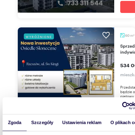
m
60
WYRÓŻNIONE
2
Sprzedam nowoczesne 3-pokojowe mieszkanie z
indywi
534 0
mieszk
Przedsta
będzie o
piętowy b
Zgoda
Szczegóły
Ustawienia reklam
O plikach c