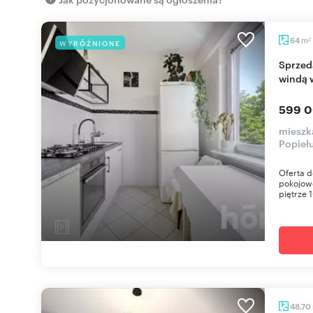
m
64
WYRÓŻNIONE
2
Sprzedam przestronne 4-pokojowe mieszkanie z
windą 
599 0
mieszk
Popieł
Oferta d
pokojowe
piętrze 1
48,70