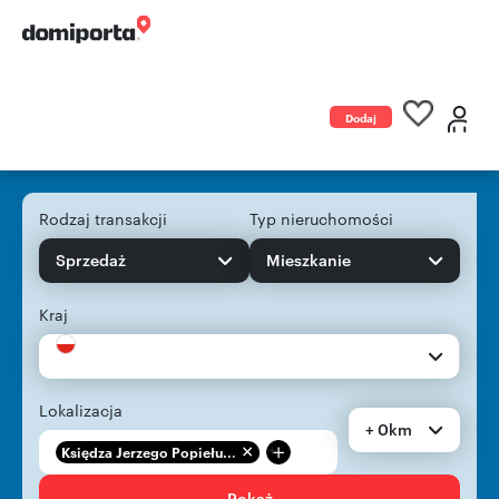
Dodaj
ogłoszenie
Rodzaj transakcji
Typ nieruchomości
Sprzedaż
Mieszkanie
Kraj
Lokalizacja
+ 0km
+
Księdza Jerzego Popiełu...
Pokaż