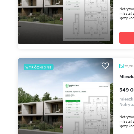
Nefrytow
miasta! 
łączy ko
72,20
WYRÓŻNIONE
miesz
549 0
mieszk
Nefryt
Nefrytow
miasta! 
łączy ko