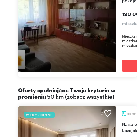
pokojo
190 0
mieszk
Mieszkan
mieszka
mieszkan
Oferty spełniające Twoje kryteria w
promieniu
50 km
(
zobacz wszystkie
)
m
44
WYRÓŻNIONE
2
Na sprzedaż przestronne 44 m² z potencjałem w
Leżajs