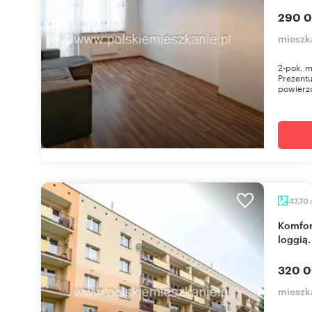
290 0
mieszk
2-pok. m
Prezentu
powierzc
47,70
Komfortowe 2-pokojowe mieszkanie z dużą
loggią.
320 0
mieszk