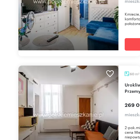
mieszk
Kmiecie,
komfort
położone
m
60
2
Urokliwe 2-pokojowe mieszkanie w centrum
Przemy
269 0
mieszk
2-pok.mi
cena Mie
niepowta