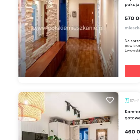
pokoja
570 0
mieszk
Na sprze
powierzc
Lwowskie
m
57
2
Komfortowe 4-pokojowe mieszkanie z balkonem,
gotowe
460 0