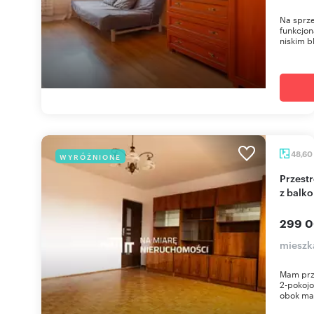
Na sprz
funkcjon
niskim b
48,60
WYRÓŻNIONE
Przestronne 2-pokojowe mieszkanie po remoncie
z balk
299 0
mieszka
Mam prz
2-pokoj
obok ma