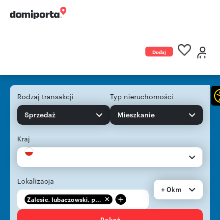
Dodaj
ogłoszenie
Rodzaj transakcji
Typ nieruchomości
Sprzedaż
Mieszkanie
Kraj
Lokalizacja
+ 0km
+
Zalesie, lubaczowski, p...
Pokaż