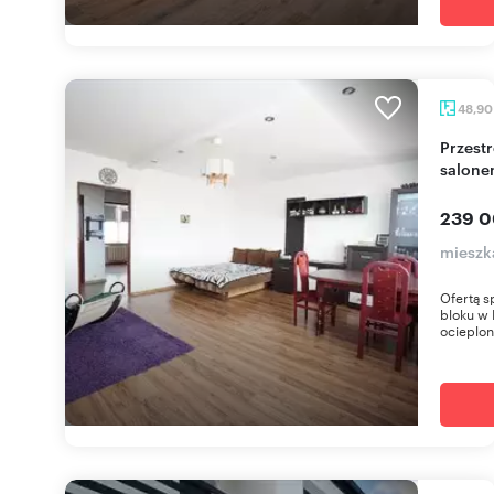
48,9
Przestronne 2-pokojowe mieszkanie z dużym
salone
239 0
mieszk
Ofertą s
bloku w 
ocieplon