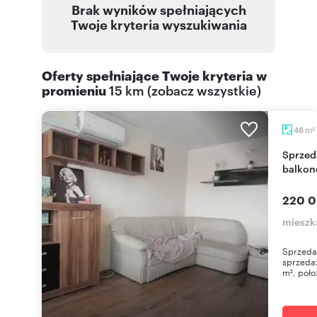
Brak wyników spełniających
Twoje kryteria wyszukiwania
Oferty spełniające Twoje kryteria w
promieniu
15 km
(
zobacz wszystkie
)
m
48
2
Sprzedam jasne 3-pokojowe mieszkanie z
balkon
220 0
mieszka
Sprzeda
sprzedaż
m², poło