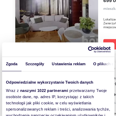
699 0
mieszk
Lokaliza
Zwierzyń
miejscow
Zgoda
Szczegóły
Ustawienia reklam
O plikach c
m
34
2
Mieszkanie 34 m² do remontu z balkonem i
Odpowiedzialne wykorzystanie Twoich danych
parkin
Wraz z
naszymi 1022 partnerami
przetwarzamy Twoje
229 0
osobiste dane, np. adres IP, korzystając z takich
mieszk
technologii jak pliki cookie, w celu wyświetlania
spersonalizowanych reklam i treści, analizowania tychże,
Sprzedam
wychodzenia naprzeciw oczekiwaniom użytkowników i