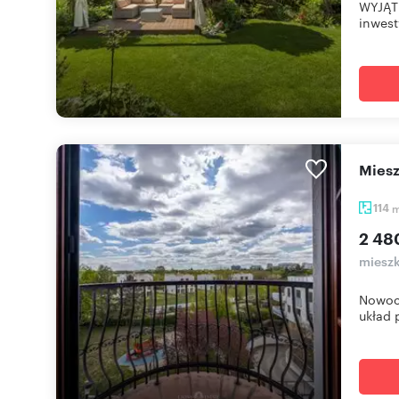
WYJĄT
inwest
mie
114
2 48
mieszk
Nowocz
układ 