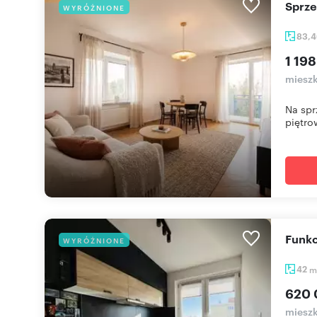
Sprz
WYRÓŻNIONE
83,
1 198
mieszk
Na spr
piętrow
Funk
WYRÓŻNIONE
42
m
620 
miesz