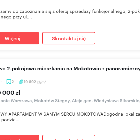
zamy do zapoznania się z ofertą sprzedaży funkcjonalnego, 2-po
nego przy ul....
Więcej
Skontaktuj się
owe 2-pokojowe mieszkanie na Mokotowie z panoramiczn
m
2
19 692
zł/m
2
2
0 000 zł
anie Warszawa, Mokotów Stegny, Aleja gen. Władysława Sikorski
Y APARTAMENT W SAMYM SERCU MOKOTOWADogodna lokalizacja | Bli
 podzie...