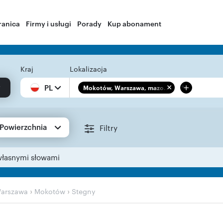
ranica
Firmy i usługi
Porady
Kup abonament
Kraj
Lokalizacja
+
PL
Mokotów, Warszawa, mazo...
Powierzchnia
Filtry
własnymi słowami
›
›
arszawa
Mokotów
Stegny