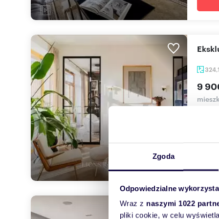
Eksk
324,
9 90
mieszk
Mamy p
położo
Zgoda
Odpowiedzialne wykorzysta
Wraz z
naszymi 1022 partn
Pole
pliki cookie, w celu wyświet