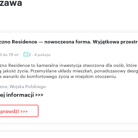
szawa
eczno Residence — nowoczesna forma. Wyjątkowa przestr
3 do 79 m
2 - 4 pokoje
2
zno Residence to kameralna inwestycja stworzona dla osób, które 
 jakość życia. Przemyślane układy mieszkań, ponadczasowy desig
e warunki do komfortowego życia w miejskim otoczeniu.
zno, Wojska Polskiego
j informacji >>>
prawdź! >>>