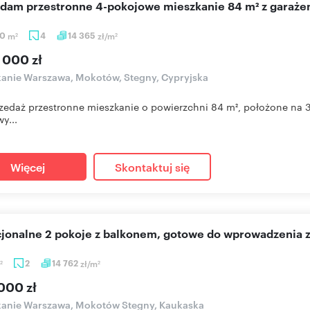
edam przestronne 4-pokojowe mieszkanie 84 m² z garaże
40
m
4
14 365
zł/m
2
2
 000 zł
anie Warszawa, Mokotów, Stegny, Cypryjska
zedaż przestronne mieszkanie o powierzchni 84 m², położone na 3.
y...
Więcej
Skontaktuj się
cjonalne 2 pokoje z balkonem, gotowe do wprowadzenia 
2
14 762
zł/m
2
2
000 zł
kanie Warszawa, Mokotów Stegny, Kaukaska