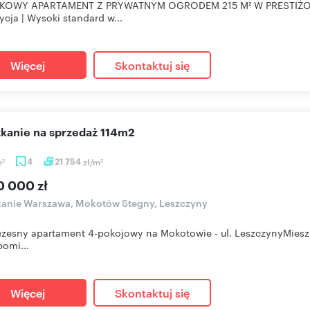
KOWY APARTAMENT Z PRYWATNYM OGRODEM 215 M² W PRESTIŻO
ycja | Wysoki standard w...
Więcej
Skontaktuj się
szkanie na sprzedaż 114m2
m
4
21 754
zł/m
2
2
0 000 zł
anie Warszawa, Mokotów Stegny, Leszczyny
esny apartament 4-pokojowy na Mokotowie - ul. LeszczynyMieszkan
pomi...
Więcej
Skontaktuj się