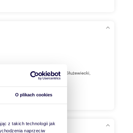
widokiem na zieleń oraz Potok Służewiecki,
O plikach cookies
ąc z takich technologii jak
ami
 wychodzenia naprzeciw