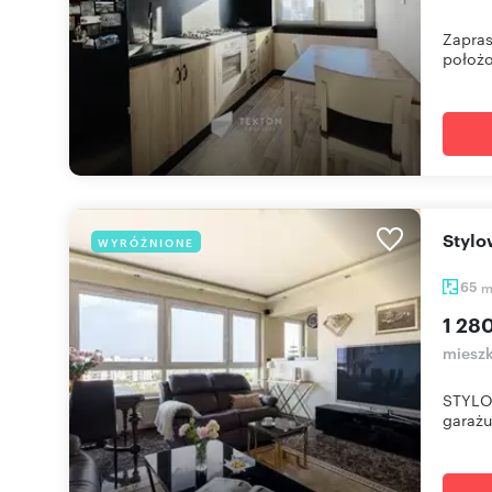
Zapras
położo
Styl
WYRÓŻNIONE
65
1 28
mieszk
STYLOW
garażu