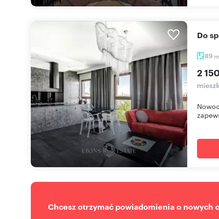
Do s
89
2 15
mieszk
Nowocz
zapewn
Chcesz otrzymać powiadomienia o nowych of