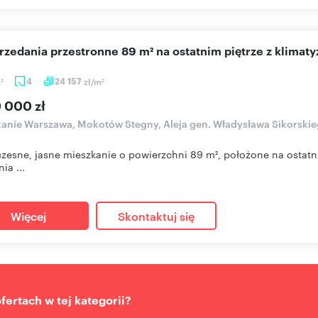
przedania przestronne 89 m² na ostatnim piętrze z klimaty
m
4
24 157
zł/m
2
2
0 000 zł
anie Warszawa, Mokotów Stegny, Aleja gen. Władysława Sikorski
esne, jasne mieszkanie o powierzchni 89 m², położone na ostatni
ia ...
Więcej
Skontaktuj się
ertach w tej kategorii?