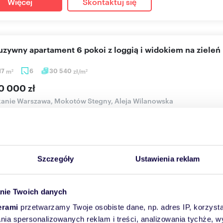
Więcej
Skontaktuj się
luzywny apartament 6 pokoi z loggią i widokiem na zieleń
17
m
6
30 540
zł/m
2
2
0 000 zł
anie Warszawa, Mokotów Stegny, Aleja Wilanowska
rzyjemność zaprezentować wyjątkowy apartament z malowniczym 
ny na prestiż...
Szczegóły
Ustawienia reklam
Więcej
Skontaktuj się
nie Twoich danych
erami
przetwarzamy Twoje osobiste dane, np. adres IP, korzystaj
cam luksusowy apartament 182 m² z panoramicznymi okn
lania spersonalizowanych reklam i treści, analizowania tychże,