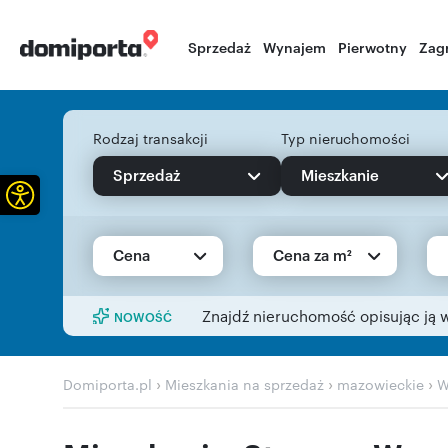
Sprzedaż
Wynajem
Pierwotny
Zag
Rodzaj transakcji
Typ nieruchomości
Sprzedaż
Mieszkanie
Otwórz pasek narzędzi
Cena
Cena za m²
Znajdź nieruchomość opisując ją 
NOWOŚĆ
›
›
›
Domiporta.pl
Mieszkania na sprzedaż
mazowieckie
W