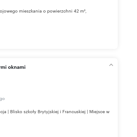
kojowego mieszkania o powierzchni 42 m²,
ymi oknami
ego
sko szkoły Brytyjskiej i Francuskiej | Miejsce w