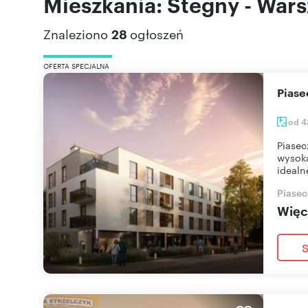
Mieszkania: Stegny - War
Znaleziono
28
ogłoszeń
OFERTA SPECJALNA
Pias
od 4
Piasec
wysoką
idealn
Piasec
Więce
S