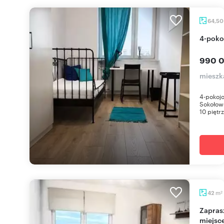
64,5
4-pok
990 0
mieszk
4-pokojo
Sokołow
10 piętrz
m
42
2
Zapraszam do 42 m² mieszkania na Woli z
miejsc