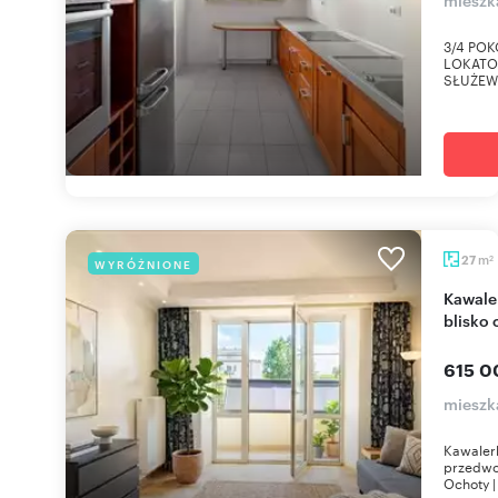
3/4 POK
LOKATOR
SŁUŻEWI
m
27
WYRÓŻNIONE
2
Kawalerka 27 m² w klimatycznej kamienicy -
blisko
615 0
mieszk
Kawalerk
przedwoj
Ochoty |