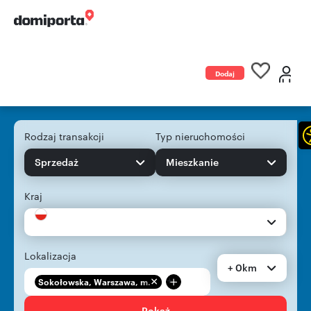
Dodaj
ogłoszenie
Rodzaj transakcji
Typ nieruchomości
Sprzedaż
Mieszkanie
Kraj
Lokalizacja
+ 0km
+
Sokołowska, Warszawa, m...
Pokaż