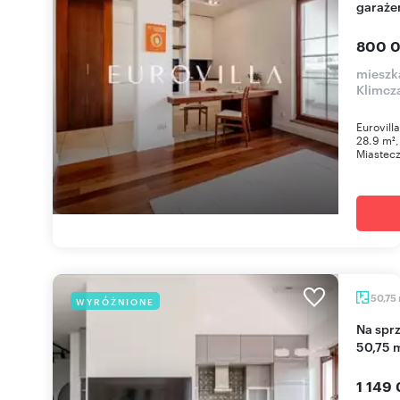
garaże
800 0
mieszk
Klimcz
Eurovill
28.9 m²,
Miastecz
50,75
WYRÓŻNIONE
Na sprzedaż przestronne 2-pokojowe mieszkanie
50,75 
1 149 