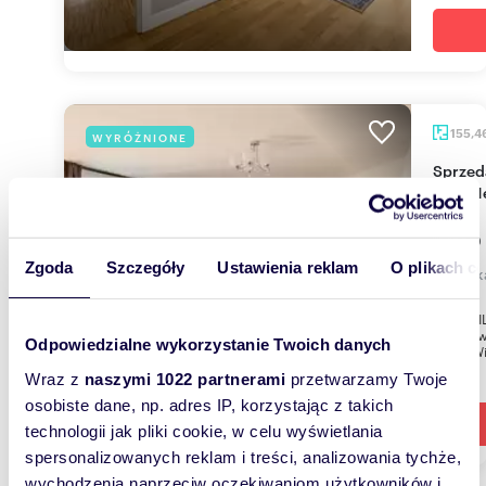
155,4
WYRÓŻNIONE
Sprzedam dwupoziomowy apartament 155 m²
przy M
1 990
Zgoda
Szczegóły
Ustawienia reklam
O plikach c
mieszk
EUROVIL
Mokotowi
Odpowiedzialne wykorzystanie Twoich danych
Metro Wi
Wraz z
naszymi 1022 partnerami
przetwarzamy Twoje
osobiste dane, np. adres IP, korzystając z takich
technologii jak pliki cookie, w celu wyświetlania
spersonalizowanych reklam i treści, analizowania tychże,
wychodzenia naprzeciw oczekiwaniom użytkowników i