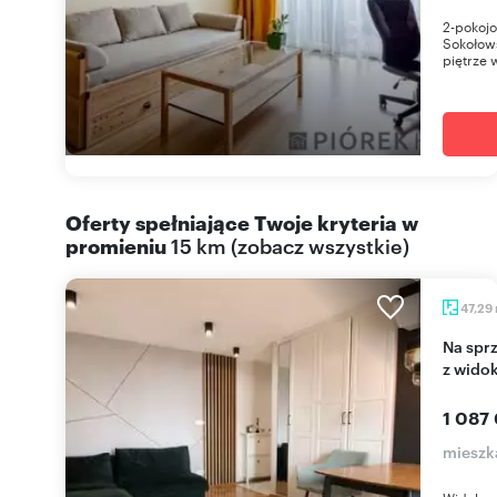
2-pokojo
Sokołow
piętrze w
Oferty spełniające Twoje kryteria w
promieniu
15 km
(
zobacz wszystkie
)
47,29
Na sprzedaż przestronne 3-pokojowe mieszkanie
z wido
1 087
mieszk