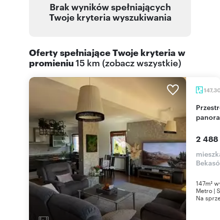
Brak wyników spełniających
Twoje kryteria wyszukiwania
Oferty spełniające Twoje kryteria w
promieniu
15 km
(
zobacz wszystkie
)
147,3
Przestronny 5-pokojowy apartament 147 m² z
panora
2 488
mieszk
Bekas
147m² wy
Metro | 
Na sprze