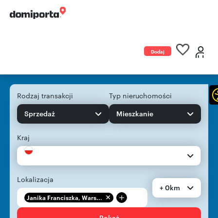
Dodaj
ogłoszenie
Rodzaj transakcji
Typ nieruchomości
Sprzedaż
Mieszkanie
Kraj
Lokalizacja
+ 0km
+
Janika Franciszka, Wars...
Pokaż