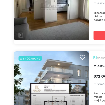
mieszk
Mieszkan
niskim 
bardzo b
54,5
WYRÓŻNIONE
miesz
872 0
mieszk
Kacpury 
miasta – 
znajdują 