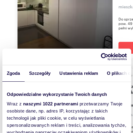
mieszk
Do sprze
pow. 49 
pełni wy
Zgoda
Szczegóły
Ustawienia reklam
O plikach c
m
30
WYRÓŻNIONE
2
Na sprzedaż przestronna kawalerka 30 m² z
ogródk
Odpowiedzialne wykorzystanie Twoich danych
Wraz z
naszymi 1022 partnerami
przetwarzamy Twoje
385 0
osobiste dane, np. adres IP, korzystając z takich
mieszka
technologii jak pliki cookie, w celu wyświetlania
spersonalizowanych reklam i treści, analizowania tychże,
Do sprz
Ząbek pr
wychodzenia naprzeciw oczekiwaniom użytkowników i