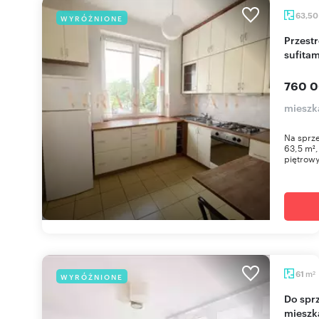
63,5
WYRÓŻNIONE
Przestronne 3-pokojowe mieszkanie z wysokimi
sufitam
760 0
mieszk
Na sprze
63,5 m²,
piętrowy
m
61
WYRÓŻNIONE
2
Do sprzedania komfortowe 3-pokojowe
mieszk