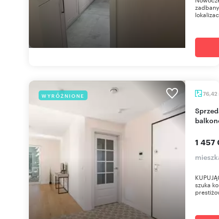
zadbanym
lokalizac
76,42
WYRÓŻNIONE
Sprzedam nowoczesne 4-pokojowe mieszkanie z
balkon
1 457 
mieszk
KUPUJĄCY
szuka ko
prestiżo