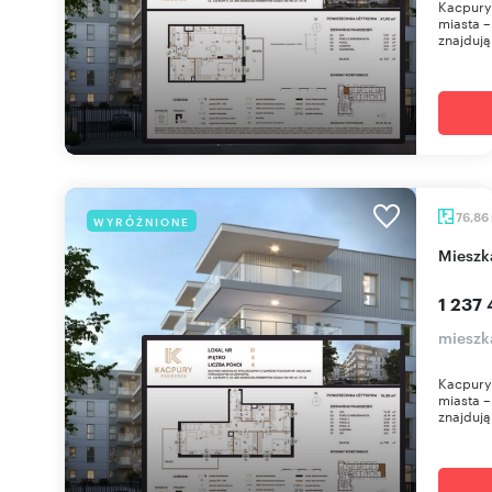
Kacpury 
miasta – 
znajdują 
76,86
WYRÓŻNIONE
miesz
1 237 
mieszk
Kacpury 
miasta – 
znajdują 