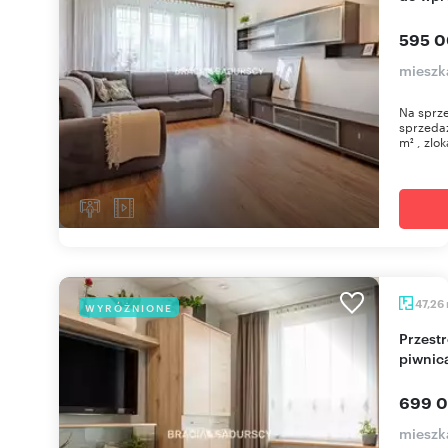
595 0
mieszk
Na sprze
sprzeda
m² , zlok
47,26
WYRÓŻNIONE
Przestronne 3-pokojowe mieszkanie z balkonem i
piwnic
699 0
mieszk