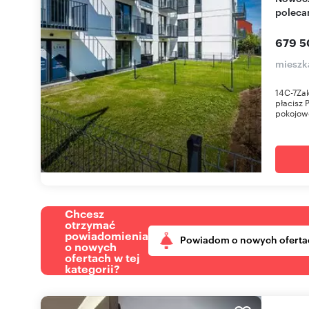
poleca
679 5
mieszk
14C-7Za
płacisz 
pokojowe
Chcesz
otrzymać
powiadomienia
Powiadom o nowych oferta
o nowych
ofertach w tej
kategorii?