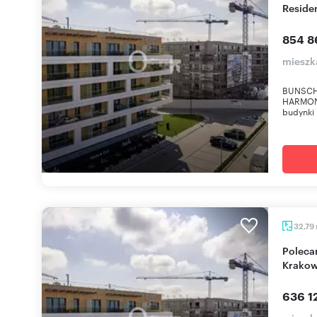
Reside
854 8
mieszk
BUNSCH
HARMONI
budynki |
32,79
Polecam nowoczesne 1 pokój z balkonem w
Krakow
636 12