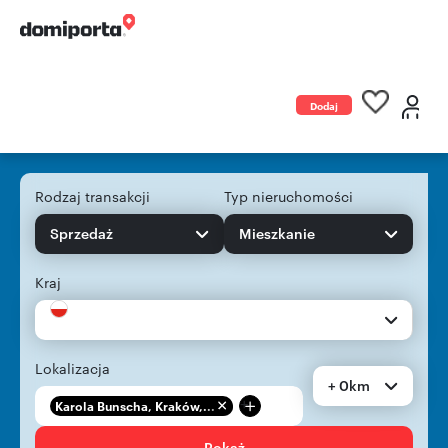
Dodaj
ogłoszenie
Rodzaj transakcji
Typ nieruchomości
Sprzedaż
Mieszkanie
Kraj
Lokalizacja
+ 0km
+
Karola Bunscha, Kraków,...
Pokaż