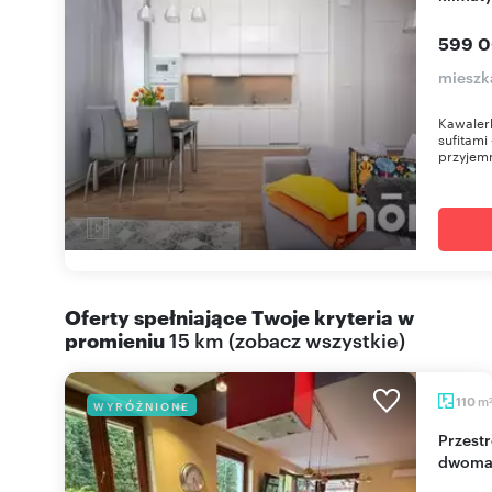
599 0
mieszk
Kawalerk
sufitami
przyjemn
Oferty spełniające Twoje kryteria w
promieniu
15 km
(
zobacz wszystkie
)
m
110
WYRÓŻNIONE
Przestronne 5-pokojowe mieszkanie z tarasem i
dwoma 