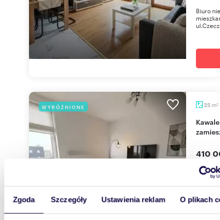
Biuro n
mieszka
ul.Czecz
m
25
WYRÓŻNIONE
2
Kawalerka 25 m² z widokiem, winda, gotowa do
zamies
410 0
mieszk
Domag
Biuro n
Zgoda
Szczegóły
Ustawienia reklam
O plikach c
kawaler
Krakowie