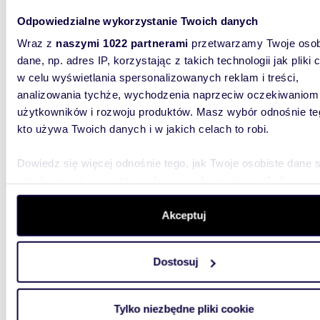
Odpowiedzialne wykorzystanie Twoich danych
Wraz z
naszymi 1022 partnerami
przetwarzamy Twoje osob
dane, np. adres IP, korzystając z takich technologii jak pliki 
w celu wyświetlania spersonalizowanych reklam i treści,
analizowania tychże, wychodzenia naprzeciw oczekiwaniom
m
48
WYRÓŻNIONE
2
użytkowników i rozwoju produktów. Masz wybór odnośnie te
Na sprzedaż rozkładowe 3-pokojowe mieszkanie
kto używa Twoich danych i w jakich celach to robi.
48 m² 
Dowiedz się więcej odnośnie tego, jak Twoje osobiste dane 
699 0
przetwarzane oraz ustaw własne preferencje w
sekcji
mieszk
szczegółów
. W Deklaracji plików cookie możesz zmienić lu
wycofać swoją zgodę w dowolnej chwili.
Akceptuj
Oferuje
doskonał
usytuowa
Wykorzystujemy pliki cookie do spersonalizowania treści i r
Dostosuj
aby oferować funkcje społecznościowe i analizować ruch w 
witrynie. Informacje o tym, jak korzystasz z naszej witryny,
udostępniamy partnerom społecznościowym, reklamowym i
Tylko niezbędne pliki cookie
analitycznym. Partnerzy mogą połączyć te informacje z inn