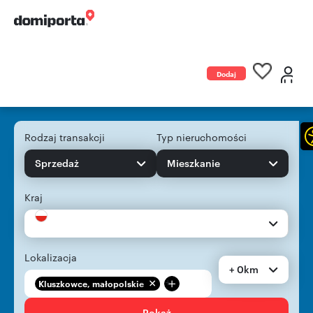
Dodaj
ogłoszenie
Rodzaj transakcji
Typ nieruchomości
Sprzedaż
Mieszkanie
Kraj
Lokalizacja
+ 0km
+
Kluszkowce, małopolskie
Pokaż