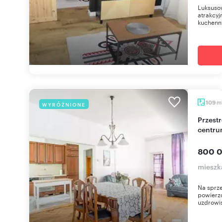
Luksuso
atrakcyj
kuchenny
m
109
WYRÓŻNIONE
Przestronne 109 m² mieszkanie z 3 balkonami w
centru
800 0
mieszk
Na sprze
powierz
uzdrowis