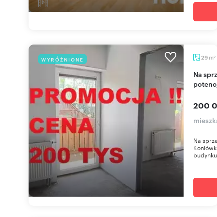
m
29
WYRÓŻNIONE
2
Na sprzedaż 29 m² apartament z balkonem i
potenc
200 0
mieszk
Na sprz
Koniówk
budynku 