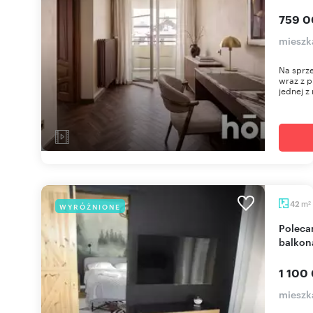
759 0
mieszk
Na sprze
wraz z 
jednej z 
m
42
WYRÓŻNIONE
2
Polecam luksusowy 42 m² apartament z
balkon
1 100
mieszk