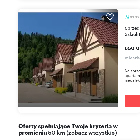
69,35
Sprzedam dwupoziomowe mieszkanie 69 m² w
Szlach
850 0
mieszk
Na sprz
apartame
niedalek
Oferty spełniające Twoje kryteria w
promieniu
50 km
(
zobacz wszystkie
)