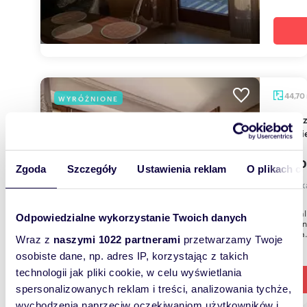
44,70
WYRÓŻNIONE
Na sprzedaż przestronny apartament z tarasem i
widoki
950 0
Zgoda
Szczegóły
Ustawienia reklam
O plikach c
mieszk
Kameraln
Odpowiedzialne wykorzystanie Twoich danych
Zakopan
łazienka
Wraz z
naszymi 1022 partnerami
przetwarzamy Twoje
osobiste dane, np. adres IP, korzystając z takich
technologii jak pliki cookie, w celu wyświetlania
spersonalizowanych reklam i treści, analizowania tychże,
wychodzenia naprzeciw oczekiwaniom użytkowników i