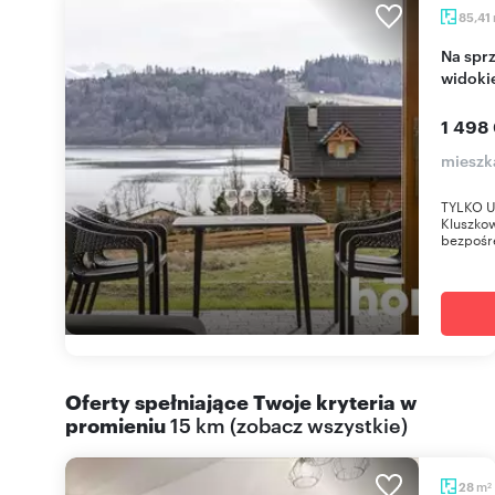
85,41
Na sprzedaż przestronne mieszkanie 82 m² z
widokie
1 498
mieszk
TYLKO U
Kluszkow
bezpośr
Oferty spełniające Twoje kryteria w
promieniu
15 km
(
zobacz wszystkie
)
m
28
2