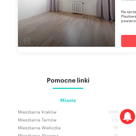
Na sprze
Piastows
powierzc
Pomocne linki
Miasta
Mieszkania Kraków
3189
Mieszkania Tarnów
175
Mieszkania Wieliczka
78
Mieszkania Skawina
74