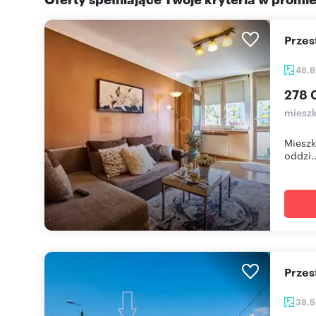
Prze
48,
278 
mieszk
Mieszk
oddzi..
Prze
38,