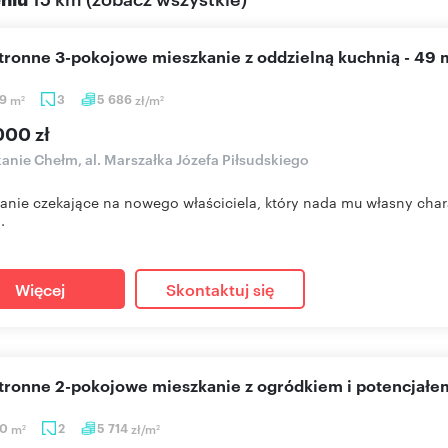
stronne 3-pokojowe mieszkanie z oddzielną kuchnią - 49 
89
m
3
5 686
zł/m
2
2
000 zł
anie Chełm, al. Marszałka Józefa Piłsudskiego
anie czekające na nowego właściciela, który nada mu własny chara
.
Więcej
Skontaktuj się
stronne 2-pokojowe mieszkanie z ogródkiem i potencjałe
50
m
2
5 714
zł/m
2
2