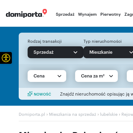
Sprzedaż
Wynajem
Pierwotny
Zag
Rodzaj transakcji
Typ nieruchomości
Sprzedaż
Mieszkanie
Otwórz pasek narzędzi
Cena
Cena za m²
Znajdź nieruchomość opisując ją 
NOWOŚĆ
›
›
›
Domiporta.pl
Mieszkania na sprzedaż
lubelskie
Rejow