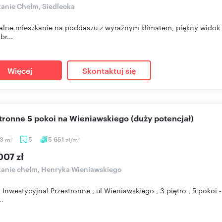
anie Chełm, Siedlecka
lne mieszkanie na poddaszu z wyraźnym klimatem, piękny widok i 
br...
Więcej
Skontaktuj się
stronne 5 pokoi na Wieniawskiego (duży potencjał)
83
m
5
5 651
zł/m
2
2
007 zł
anie chełm, Henryka Wieniawskiego
 Inwestycyjna! Przestronne , ul Wieniawskiego , 3 piętro , 5 pokoi 
..