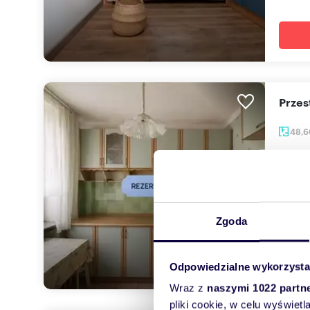
Prze
48,
275 
mieszk
Na spr
składa 
Zgoda
Odpowiedzialne wykorzysta
Wraz z
naszymi 1022 partn
pliki cookie, w celu wyświet