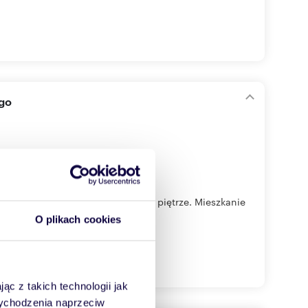
ego
em aranżacyjnym, położone na 2 piętrze. Mieszkanie
O plikach cookies
ąc z takich technologii jak
 wychodzenia naprzeciw