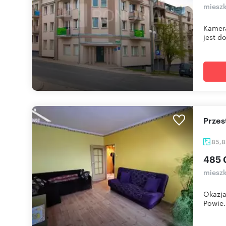
mieszk
Kamera
jest do
Prze
85,
485 
mieszk
Okazja
Powie.