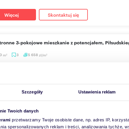
Więcej
Skontaktuj się
stronne 3-pokojowe mieszkanie z potencjałem, Piłsudski
60
m
3
5 658
zł/m
2
2
000 zł
anie Chełm, al. Marszałka Józefa Piłsudskiego
zedaż przestronne i bardzo ustawne mieszkanie z dużym potencjał
s...
Szczegóły
Ustawienia reklam
Więcej
Skontaktuj się
nie Twoich danych
erami
przetwarzamy Twoje osobiste dane, np. adres IP, korzystaj
lania spersonalizowanych reklam i treści, analizowania tychże,