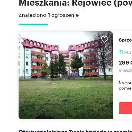
Mieszkania: Rejowiec (po
Znaleziono
1
ogłoszenie
Sprz
64,
299 
mieszk
Na spr
pomies
Oferty spełniające Twoje kryteria w promi