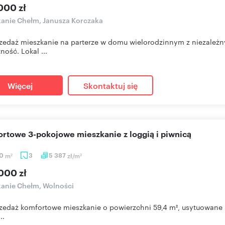
000 zł
anie Chełm, Janusza Korczaka
zedaż mieszkanie na parterze w domu wielorodzinnym z niezależ
ność. Lokal ...
Więcej
Skontaktuj się
ortowe 3-pokojowe mieszkanie z loggią i piwnicą
40
m
3
5 387
zł/m
2
2
000 zł
anie Chełm, Wolności
zedaż komfortowe mieszkanie o powierzchni 59,4 m², usytuowane na 
..