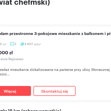
wiat chełmski)
edam przestronne 3-pokojowe mieszkanie z balkonem i p
90
m
3
4 607
zł/m
2
2
000 zł
anie Rejowiec
zedaż mieszkanie zlokalizowane na parterze przy ulicy Słoneczne
zcz...
Więcej
Skontaktuj się
eniu
15 km
(
zobacz wszystkie
)