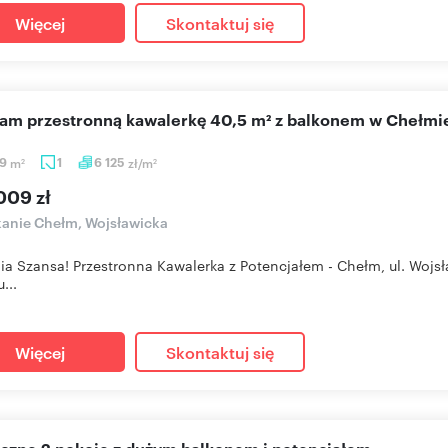
Więcej
Skontaktuj się
cam przestronną kawalerkę 40,5 m² z balkonem w Chełmi
49
m
1
6 125
zł/m
2
2
009 zł
anie Chełm, Wojsławicka
ia Szansa! Przestronna Kawalerka z Potencjałem - Chełm, ul. Wojsł
...
Więcej
Skontaktuj się