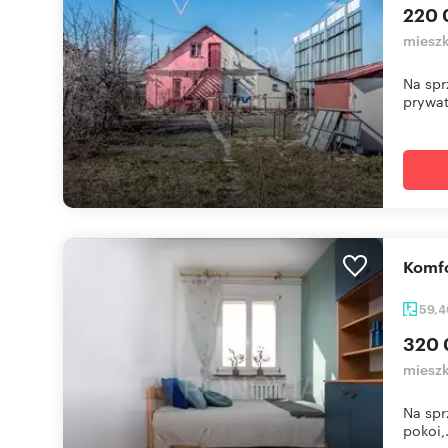
220 
mieszk
Na spr
prywat
Komf
59,
320 
mieszk
Na spr
pokoi,.