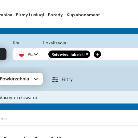
ranica
Firmy i usługi
Porady
Kup abonament
Kraj
Lokalizacja
+
PL
Rejowiec, lubelskie
Powierzchnia
Filtry
własnymi słowami
iec