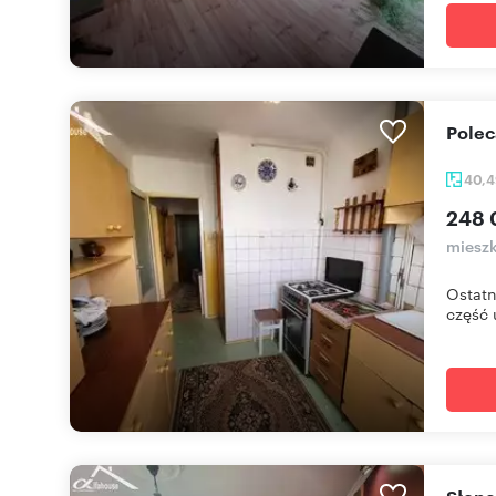
Pole
40,
248 
mieszk
Ostatn
część u