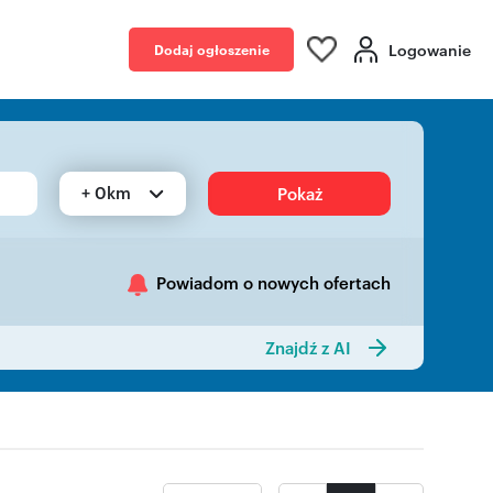
Logowanie
Dodaj ogłoszenie
+ 0km
Pokaż
Powiadom o nowych ofertach
Znajdź z AI