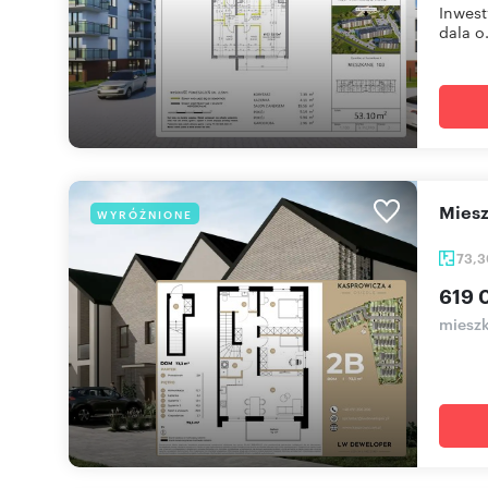
Inwest
dala o.
mie
WYRÓŻNIONE
73,
619 
mieszk