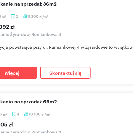
szkanie na sprzedaż 36m2
6
m
2
11 200
zł/m
2
2
992 zł
kanie Żyrardów, Rumiankowa 4
ycja powstająca przy ul. Rumiankowej 4 w Żyrardowie to wyjątkow
..
Więcej
Skontaktuj się
szkanie na sprzedaż 66m2
05
m
4
10 100
zł/m
2
2
05 zł
kanie Żyrardów, Rumiankowa 4