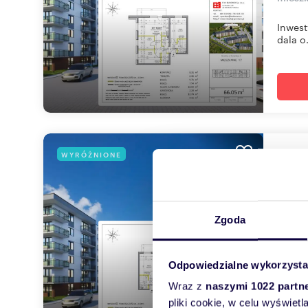
Inwest
dala o.
mie
WYRÓŻNIONE
42,7
444 
Zgoda
miesz
Inwest
Odpowiedzialne wykorzysta
dala o.
Wraz z
naszymi 1022 partn
pliki cookie, w celu wyświet