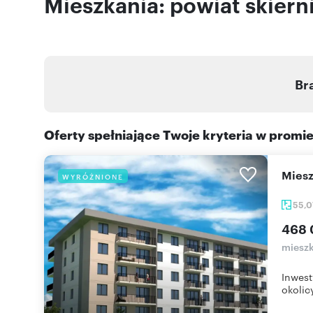
Mieszkania: powiat skiern
Br
Oferty spełniające Twoje kryteria w promi
mie
WYRÓŻNIONE
55,
468 
mieszk
Inwest
okolicy