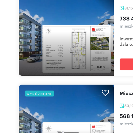
81,1
738 
miesz
Inwest
dala o.
mie
WYRÓŻNIONE
53,1
568 1
miesz