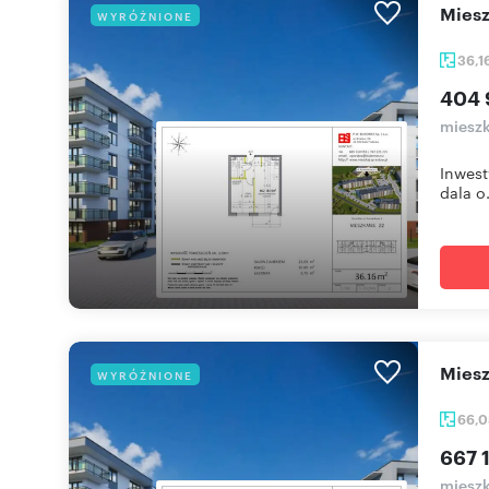
mie
WYRÓŻNIONE
36,1
404 
miesz
Inwest
dala o.
mie
WYRÓŻNIONE
66,
667 1
miesz