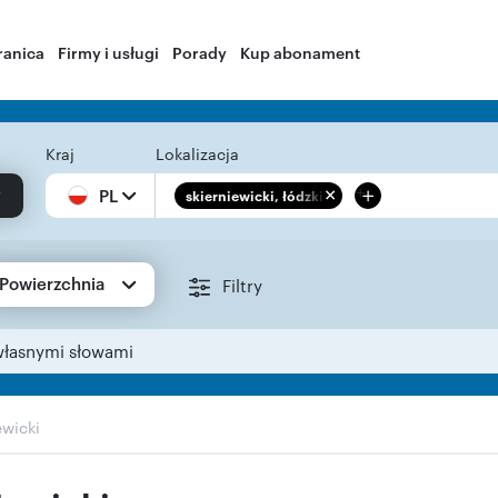
ranica
Firmy i usługi
Porady
Kup abonament
Kraj
Lokalizacja
+
PL
skierniewicki, łódzkie
Powierzchnia
Filtry
własnymi słowami
ewicki