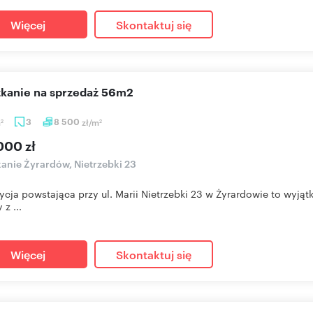
Więcej
Skontaktuj się
szkanie na sprzedaż 56m2
m
3
8 500
zł/m
2
2
000 zł
anie Żyrardów, Nietrzebki 23
ycja powstająca przy ul. Marii Nietrzebki 23 w Żyrardowie to wyj
 z ...
Więcej
Skontaktuj się