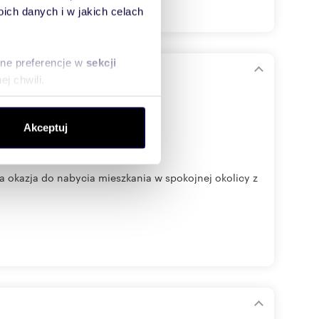
ch danych i w jakich celach
sne preferencje w
sekcji
j chwili.
ołecznościowe i analizować
Akceptuj
artnerom społecznościowym,
anymi od Ciebie lub
a okazja do nabycia mieszkania w spokojnej okolicy z