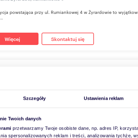
ycja powstająca przy ul. Rumiankowej 4 w Żyrardowie to wyjątkow
..
Więcej
Skontaktuj się
szkanie na sprzedaż 43m2
7
m
2
10 400
zł/m
2
2
808 zł
Szczegóły
Ustawienia reklam
kanie Żyrardów, Rumiankowa 4
ycja powstająca przy ul. Rumiankowej 4 w Żyrardowie to wyjątkow
nie Twoich danych
..
erami
przetwarzamy Twoje osobiste dane, np. adres IP, korzystaj
lania spersonalizowanych reklam i treści, analizowania tychże,