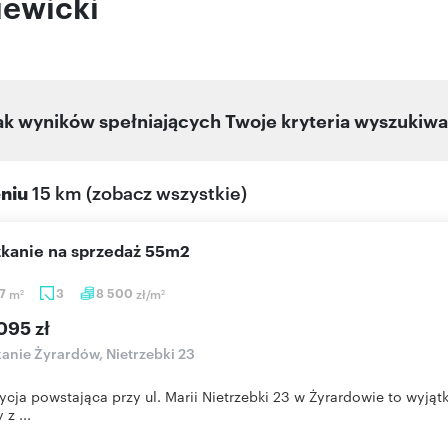
iewicki
ak wyników spełniających Twoje kryteria wyszukiwa
eniu
15 km
(
zobacz wszystkie
)
szkanie na sprzedaż 55m2
07
m
3
8 500
zł/m
2
2
095 zł
anie Żyrardów, Nietrzebki 23
ycja powstająca przy ul. Marii Nietrzebki 23 w Żyrardowie to wyj
 z ...