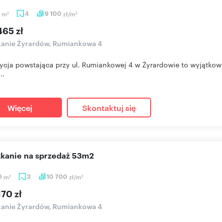
5
m
4
9 100
zł/m
2
2
465 zł
kanie Żyrardów, Rumiankowa 4
ycja powstająca przy ul. Rumiankowej 4 w Żyrardowie to wyjątkow
..
Więcej
Skontaktuj się
szkanie na sprzedaż 53m2
0
m
3
10 700
zł/m
2
2
70 zł
kanie Żyrardów, Rumiankowa 4