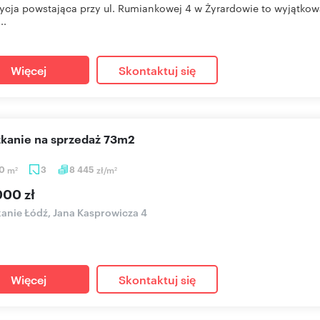
ycja powstająca przy ul. Rumiankowej 4 w Żyrardowie to wyjątkow
..
Więcej
Skontaktuj się
szkanie na sprzedaż 73m2
30
m
3
8 445
zł/m
2
2
000 zł
anie Łódź, Jana Kasprowicza 4
Więcej
Skontaktuj się