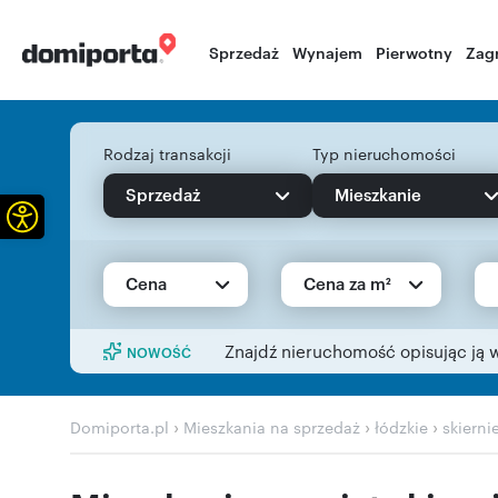
Sprzedaż
Wynajem
Pierwotny
Zag
Rodzaj transakcji
Typ nieruchomości
Sprzedaż
Mieszkanie
Otwórz pasek narzędzi
Cena
Cena za m²
Znajdź nieruchomość opisując ją 
NOWOŚĆ
›
›
›
Domiporta.pl
Mieszkania na sprzedaż
łódzkie
skierni