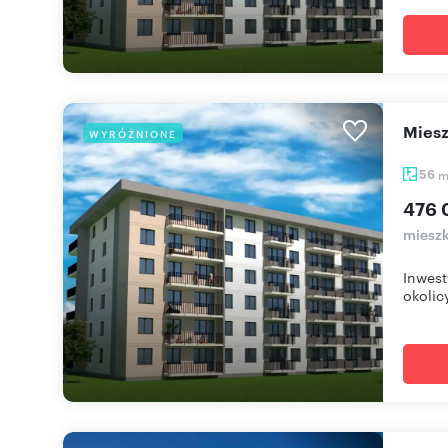
mie
WYRÓŻNIONE
56
476 
mieszk
Inwest
okolicy