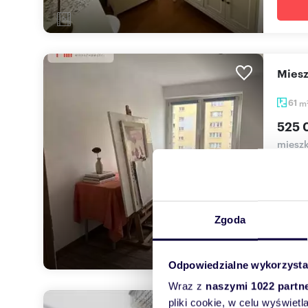
Mie
61
m
525 
mieszk
Zamies
funkcj
Zgoda
Odpowiedzialne wykorzysta
Wraz z
naszymi 1022 partn
pliki cookie, w celu wyświet