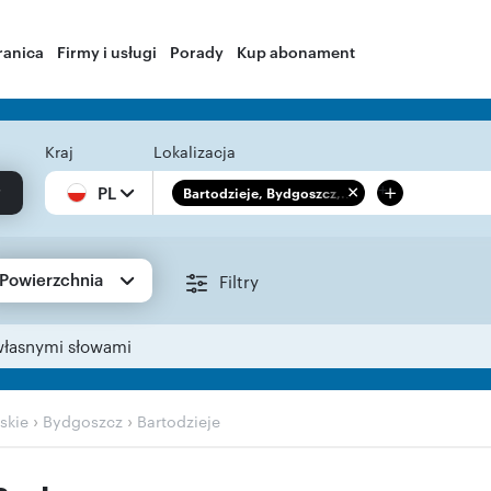
ranica
Firmy i usługi
Porady
Kup abonament
Kraj
Lokalizacja
+
PL
Bartodzieje, Bydgoszcz,...
Powierzchnia
Filtry
własnymi słowami
›
›
skie
Bydgoszcz
Bartodzieje