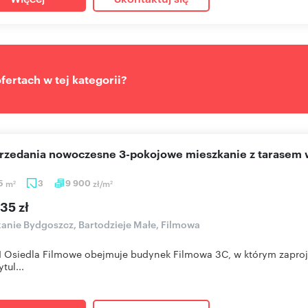
ertach w tej kategorii?
sprzedania nowoczesne 3-pokojowe mieszkanie z tarasem
65
m
3
9 900
zł/m
2
2
35 zł
anie Bydgoszcz, Bartodzieje Małe, Filmowa
I Osiedla Filmowe obejmuje budynek Filmowa 3C, w którym zapro
tul...