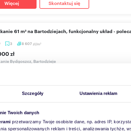
Więcej
Skontaktuj się
szkanie 61 m² na Bartodziejach, funkcjonalny układ - polec
3
8 607
zł/m
2
2
000 zł
anie Bydgoszcz, Bartodzieje
zkaj na jednym z najbardziej pożądanych osiedli w Bydgoszczy!Jeśl
onaln...
Szczegóły
Ustawienia reklam
Więcej
Skontaktuj się
nie Twoich danych
erami
przetwarzamy Twoje osobiste dane, np. adres IP, korzystaj
lania spersonalizowanych reklam i treści, analizowania tychże,