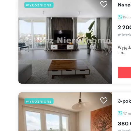
Na s
WYRÓŻNIONE
158
2 20
mieszk
Wyjątk
- b...
3-po
WYRÓŻNIONE
47
m
380 
mieszk