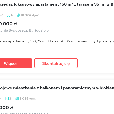
przedaż luksusowy apartament 158 m² z tarasem 35 m² w 
m
4
13 924
zł/m
2
2
0 000 zł
anie Bydgoszcz, Bartodzieje
owy apartament, 158,25 m² + taras ok. 35 m², w sercu Bydgoszczy 4
Więcej
Skontaktuj się
kojowe mieszkanie z balkonem i panoramicznym widokie
3
8 085
zł/m
2
2
000 zł
anie Bydgoszcz, Bartodzieje