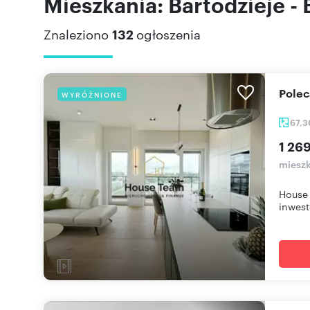
Mieszkania: Bartodzieje -
Znaleziono
132
ogłoszenia
Pole
WYRÓŻNIONE
67,
1 26
mieszk
House 
inwesty