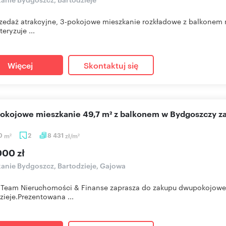
zedaż atrakcyjne, 3-pokojowe mieszkanie rozkładowe z balkonem n
eryzuje ...
Więcej
Skontaktuj się
pokojowe mieszkanie 49,7 m² z balkonem w Bydgoszczy z
70
m
2
8 431
zł/m
2
2
000 zł
anie Bydgoszcz, Bartodzieje, Gajowa
Team Nieruchomości & Finanse zaprasza do zakupu dwupokojowe
zieje.Prezentowana ...