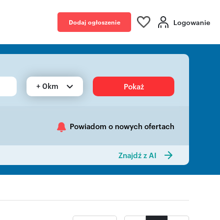
Logowanie
Dodaj ogłoszenie
+ 0km
Pokaż
Powiadom o nowych ofertach
Znajdź z AI