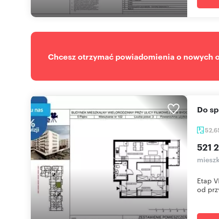
Chcesz otrzymać powiadomienia o nowych of
Do 
52,
521 2
mieszk
Etap V
od przy