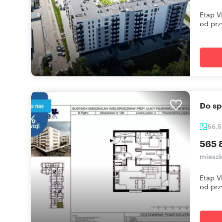
Etap V
od przy
Do 
56,
565 
mieszk
Etap V
od przy