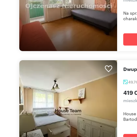
Na spr
charakt
Dwu
49,
419 
mieszk
House 
Bartod