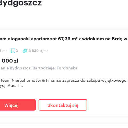
 Bydgoszcz
cam elegancki apartament 67,36 m² z widokiem na Brdę 
36
m
3
18 839
zł/m
2
2
9 000 zł
anie Bydgoszcz, Bartodzieje, Fordońska
Team Nieruchomości & Finanse zaprasza do zakupu wyjątkowego 
cji Aura T...
Więcej
Skontaktuj się