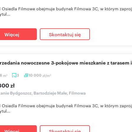
I Osiedla Filmowe obejmuje budynek Filmowa 3C, w którym zapro
tul...
Więcej
Skontaktuj się
sprzedania nowoczesne 3-pokojowe mieszkanie z tarasem 
58
m
3
10 000
zł/m
2
2
800 zł
anie Bydgoszcz, Bartodzieje Małe, Filmowa
I Osiedla Filmowe obejmuje budynek Filmowa 3C, w którym zapro
tul...
Więcej
Skontaktuj się