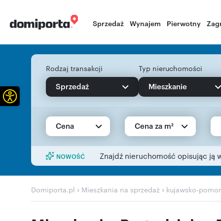
Sprzedaż
Wynajem
Pierwotny
Zag
Rodzaj transakcji
Typ nieruchomości
Sprzedaż
Mieszkanie
Otwórz pasek narzędzi
Cena
Cena za m²
Znajdź nieruchomość opisując ją 
NOWOŚĆ
›
›
Domiporta.pl
Mieszkania na sprzedaż
kujawsko-pomor