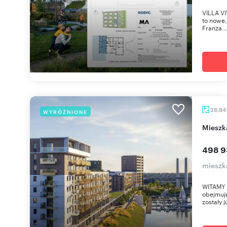
VILLA VI
to nowe,
Franza..
28,84
WYRÓŻNIONE
miesz
498 9
mieszk
WITAMY 
obejmują
zostały j