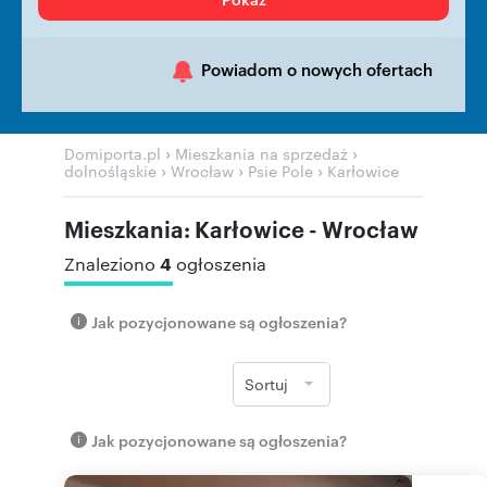
Powiadom o nowych ofertach
›
›
Domiporta.pl
Mieszkania na sprzedaż
›
›
›
dolnośląskie
Wrocław
Psie Pole
Karłowice
Mieszkania: Karłowice - Wrocław
4
Znaleziono
ogłoszenia
Jak pozycjonowane są ogłoszenia?
Sortuj
Jak pozycjonowane są ogłoszenia?