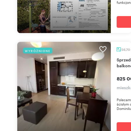
funkcjon
56,70
WYRÓŻNIONE
Sprzedam nowoczesne 2-pokojowe mieszkanie z
balkon
825 0
mieszk
Polecam
ścisłym 
Dominika