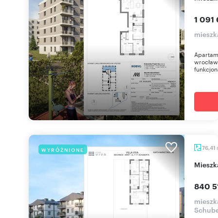
1 091 
mieszk
Apartam
wrocław
funkcjon
76,41
WYRÓŻNIONE
miesz
840 5
mieszka
Schube