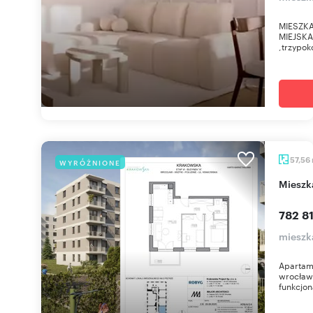
MIESZKA
MIEJSKA
,trzypok
57,56
WYRÓŻNIONE
miesz
782 81
mieszk
Apartam
wrocław
funkcjon