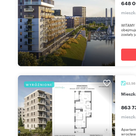
648 0
mieszk
WITAMY 
obejmują
zostały j
63,98
WYRÓŻNIONE
miesz
863 7
mieszk
Apartam
wrocław