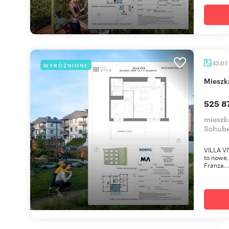
42,07
WYRÓŻNIONE
miesz
525 87
mieszka
Schube
VILLA VI
to nowe,
Franza..