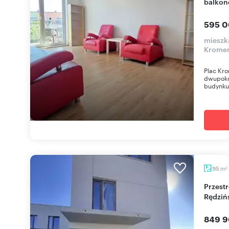
balkon
595 0
mieszka
Krome
Plac Kro
dwupoko
budynku 
m
95
2
Przestronne 95 m2 z tarasem i widokiem na Most
Rędziń
849 9