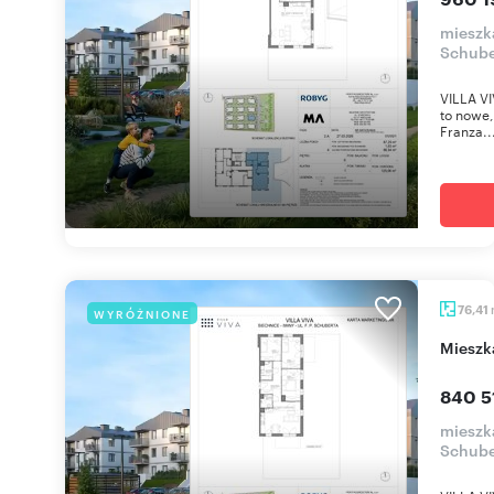
mieszka
Schube
VILLA VI
to nowe,
Franza..
76,41
WYRÓŻNIONE
miesz
840 5
mieszka
Schube