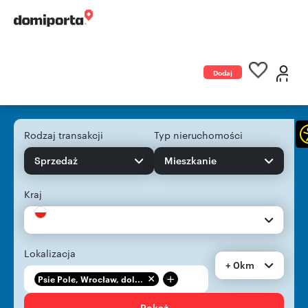
Dodaj
ogłoszenie
Rodzaj transakcji
Typ nieruchomości
Sprzedaż
Mieszkanie
Kraj
Lokalizacja
+ 0km
+
Psie Pole, Wrocław, dol...
Pokaż