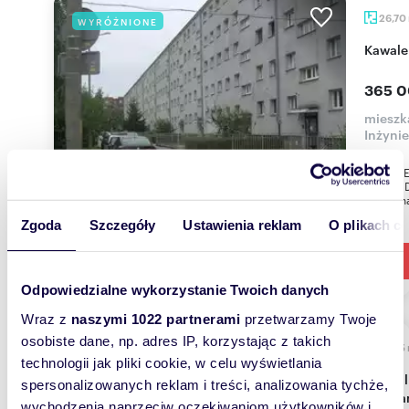
26,70
WYRÓŻNIONE
Kawale
365 0
mieszk
Inżyni
IDEALNE
STANIE 
przytuln
Zgoda
Szczegóły
Ustawienia reklam
O plikach c
Odpowiedzialne wykorzystanie Twoich danych
Wraz z
naszymi 1022 partnerami
przetwarzamy Twoje
osobiste dane, np. adres IP, korzystając z takich
41,35
WYRÓŻNIONE
technologii jak pliki cookie, w celu wyświetlania
Przytulne 2-pokojowe mieszkanie po remoncie
spersonalizowanych reklam i treści, analizowania tychże,
polec
wychodzenia naprzeciw oczekiwaniom użytkowników i