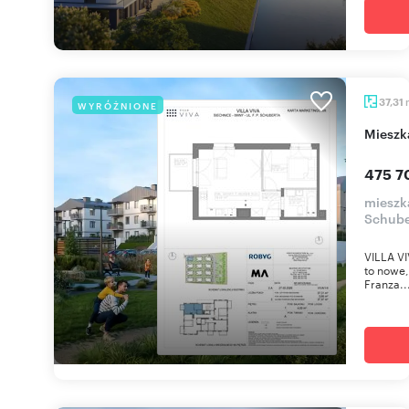
37,31
WYRÓŻNIONE
miesz
475 7
mieszka
Schube
VILLA VI
to nowe,
Franza..