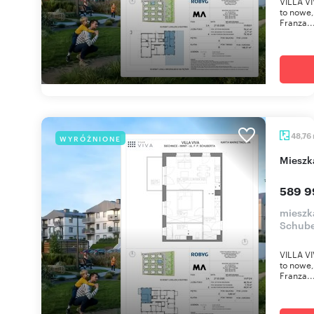
VILLA VI
to nowe,
Franza..
48,76
WYRÓŻNIONE
miesz
589 9
mieszka
Schube
VILLA VI
to nowe,
Franza..