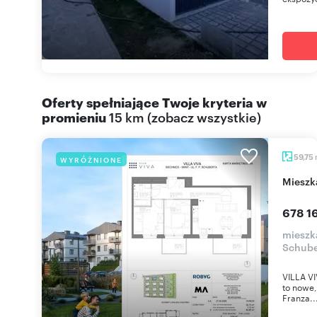
Oferty spełniające Twoje kryteria w
promieniu
15 km
(
zobacz wszystkie
)
59,75
WYRÓŻNIONE
miesz
678 16
mieszka
Schube
VILLA VI
to nowe,
Franza..