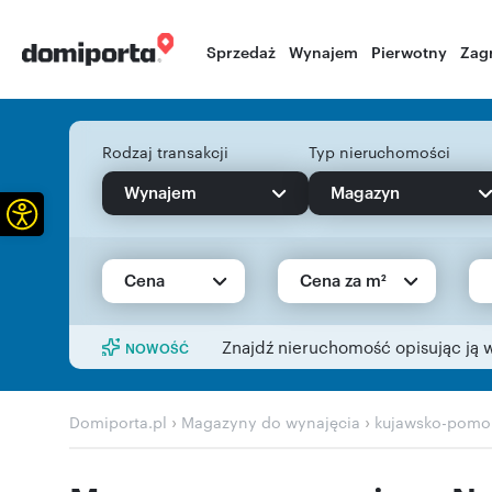
Sprzedaż
Wynajem
Pierwotny
Zag
Rodzaj transakcji
Typ nieruchomości
Wynajem
Magazyn
Otwórz pasek narzędzi
Cena
Cena za m²
Znajdź nieruchomość opisując ją 
NOWOŚĆ
›
›
Domiporta.pl
Magazyny do wynajęcia
kujawsko-pomor