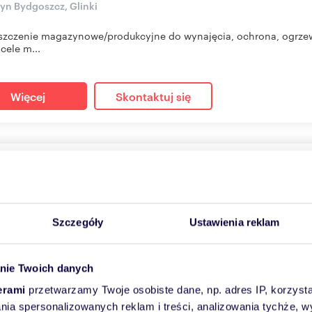
n Bydgoszcz, Glinki
zczenie magazynowe/produkcyjne do wynajęcia, ochrona, ogrzewa
cele m...
Więcej
Skontaktuj się
azyn 30 m² z elektrycznością i ochroną - zapraszam
m
2
zł
/mc
Szczegóły
Ustawienia reklam
n Bydgoszcz, Glinki
zczenie o pow. ok. 30 m2 na cele magazynowe, drobna produkcja, i
nie Twoich danych
erami
przetwarzamy Twoje osobiste dane, np. adres IP, korzystaj
lania spersonalizowanych reklam i treści, analizowania tychże,