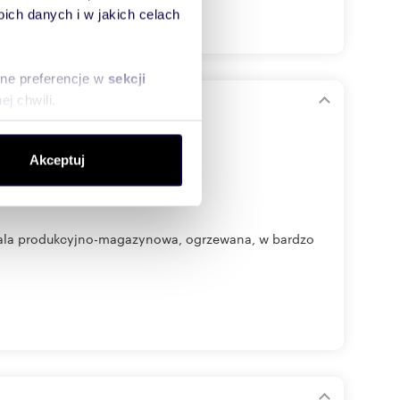
ch danych i w jakich celach
sne preferencje w
sekcji
j chwili.
ołecznościowe i analizować
Akceptuj
artnerom społecznościowym,
anymi od Ciebie lub
hala produkcyjno-magazynowa, ogrzewana, w bardzo