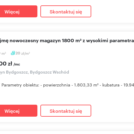
Więcej
Skontaktuj się
ajmę nowoczesny magazyn 1800 m² z wysokimi parametr
0
m
20
zł/m
2
2
00 zł
/mc
yn Bydgoszcz, Bydgoszcz Wschód
/ Parametry obiektu: - powierzchnia - 1.803,33 m² - kubatura - 19.
Więcej
Skontaktuj się