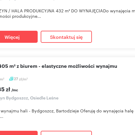
YN / HALA PRODUKCYJNA 432 m² DO WYNAJĘCIADo wynajęcia ma
lności produkcyjne...
Więcej
Skontaktuj się
 405 m² z biurem - elastyczne możliwości wynajmu
m
27
zł/m
2
2
35 zł
/mc
n Bydgoszcz, Osiedle Leśne
 wynajmu hali - Bydgoszcz, Bartodzieje Oferuję do wynajęcia halę
..