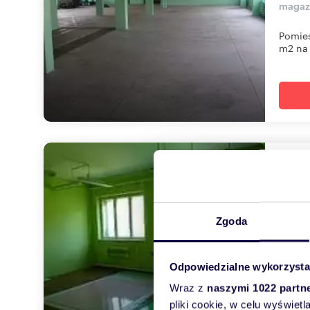
magazy
Pomies
m2 na 
Mag
30
700 
Zgoda
magazy
Pomies
Odpowiedzialne wykorzysta
SN 1...
Wraz z
naszymi 1022 partn
pliki cookie, w celu wyświet