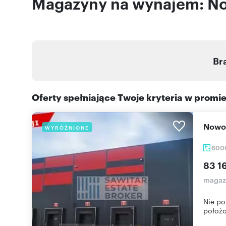
Magazyny na wynajem: No
Br
Oferty spełniające Twoje kryteria w promi
Now
WYRÓŻNIONE
600
83 1
magaz
Nie p
położ