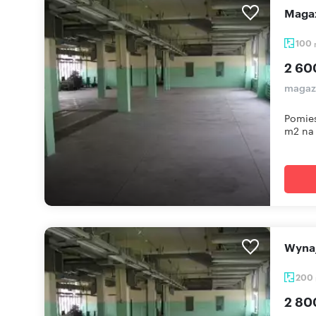
Mag
100
2 60
magazy
Pomies
m2 na 
Wyn
200
2 80