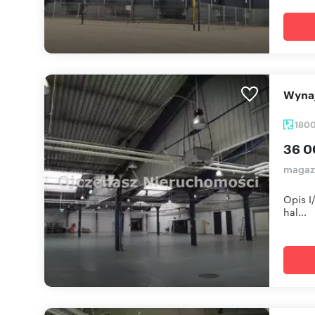
Wyn
180
36 0
magaz
Opis I
hal...