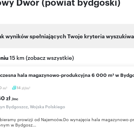
wy Dwór (powiat bydgoski)
ak wyników spełniających Twoje kryteria wyszukiwa
eniu
15 km
(
zobacz wszystkie
)
oczesna hala magazynowo-produkcyjna 6 000 m² w Bydg
0
m
14
zł/m
2
2
60 zł
/mc
yn Bydgoszcz, Wojska Polskiego
obieramy prowizji od Najemców.Do wynajęcia hala magazynowo-
onym w Bydgosz...