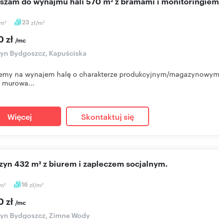
aszam do wynajmu hali 570 m² z bramami i monitoringiem
m
23
zł/m
2
2
0 zł
/mc
yn Bydgoszcz, Kapuściska
emy na wynajem halę o charakterze produkcyjnym/magazynowym/w
 murowa...
Więcej
Skontaktuj się
azyn 432 m² z biurem i zapleczem socjalnym.
m
16
zł/m
2
2
0 zł
/mc
yn Bydgoszcz, Zimne Wody