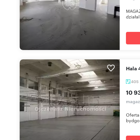
MAGAZ
działa
Hala
405
10 9
magazy
Oferta
bydgo.