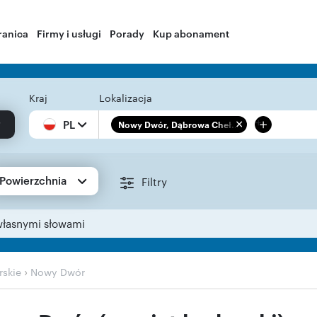
ranica
Firmy i usługi
Porady
Kup abonament
Kraj
Lokalizacja
+
PL
Nowy Dwór, Dąbrowa Cheł...
Powierzchnia
Filtry
własnymi słowami
›
skie
Nowy Dwór