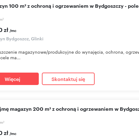
azyn 100 m² z ochroną i ogrzewaniem w Bydgoszczy - pol
m
2
0 zł
/mc
n Bydgoszcz, Glinki
zczenie magazynowe/produkcyjne do wynajęcia, ochrona, ogrzewa
cele ma...
Więcej
Skontaktuj się
ajmę magazyn 200 m² z ochroną i ogrzewaniem w Bydgos
m
2
0 zł
/mc