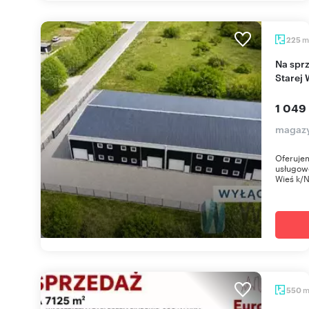
m
225
Na sprzedaż nowoczesny magazyn 225 m² w
Starej 
1 049
magazy
Oferuje
usługow
Wieś k/N
550