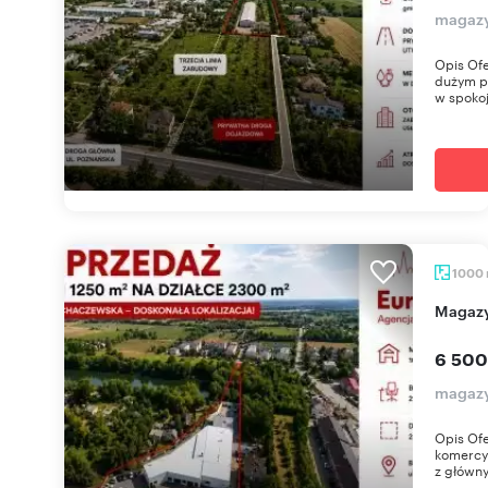
magazy
Opis Ofe
dużym po
w spokoj
1000
Magaz
6 500
magazy
Opis Ofe
komercyj
z główny