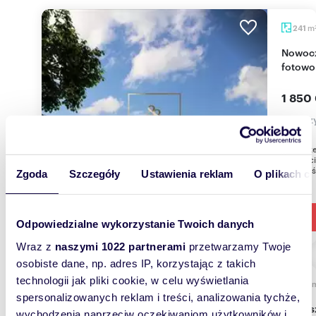
m
241
Nowoczesny magazyn 241 m² z biurem i
fotowo
1 850
magazy
Do sprz
m². Mac
Wysokoś
Zgoda
Szczegóły
Ustawienia reklam
O plikach c
Odpowiedzialne wykorzystanie Twoich danych
Wraz z
naszymi 1022 partnerami
przetwarzamy Twoje
osobiste dane, np. adres IP, korzystając z takich
technologii jak pliki cookie, w celu wyświetlania
1279
spersonalizowanych reklam i treści, analizowania tychże,
Zapraszam do obejrzenia magazynu 1279 m² z
wychodzenia naprzeciw oczekiwaniom użytkowników i