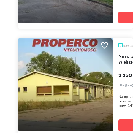
986,
Na sprzedaż magazyn z biurami 986 m² w
Wielis
2 250
magazy
Na sprz
biurowo 
pow. 341