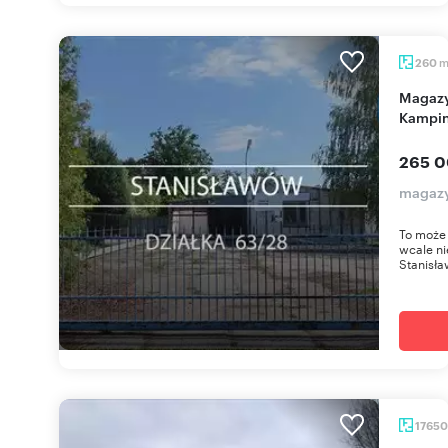
260
Magazyn 260 m² w Stanisławowie - blisko
Kampi
265 0
magazy
To może 
wcale ni
Stanisła
1765