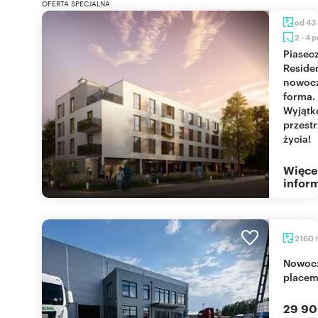
OFERTA SPECJALNA
od 43
2 - 4 
Piaseczno
Reside
nowoc
forma.
Wyjąt
przest
życia!
Więce
inform
2160
Nowoczesna hala magazynowa A+ z biurami i
place
29 90