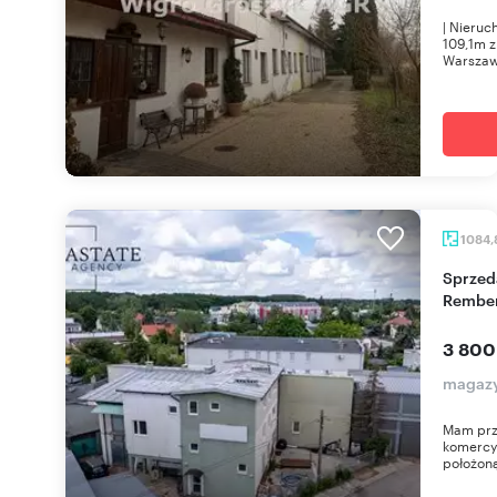
| Nieru
109,1m z
Warszawy
1084,
Sprzedam magazyn 1085 m² z biurami i halami w
Rembe
3 800
magazy
Mam prz
komercy
położon