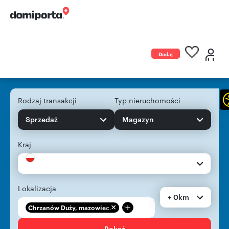
Dodaj
ogłoszenie
Rodzaj transakcji
Typ nieruchomości
Sprzedaż
Magazyn
Kraj
Lokalizacja
+ 0km
+
Chrzanów Duży, mazowiec...
Pokaż