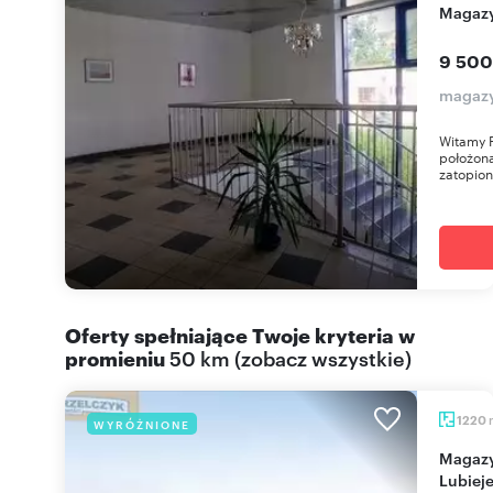
Magaz
9 500
magazy
Witamy 
położona
zatopiona
Oferty spełniające Twoje kryteria w
promieniu
50 km
(
zobacz wszystkie
)
1220
WYRÓŻNIONE
Magazyn 1220 m² z biurem i parkingiem w
Lubieje