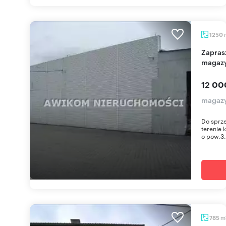
1250
Zapraszam do obejrzenia nowoczesnego
magazy
12 00
magazy
Do sprze
terenie 
o pow.3.
m
785