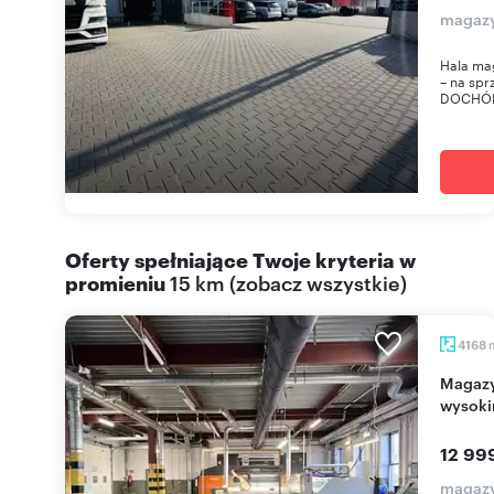
magazy
Hala ma
– na sp
DOCHÓD -
Oferty spełniające Twoje kryteria w
promieniu
15 km
(
zobacz wszystkie
)
4168
Magazyn 4168 m² z biurem, fotowoltaiką i
wysoki
12 99
magazy