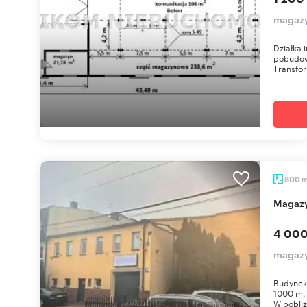
magazy
Działka 
pobudow
Transfor
800
Magaz
4 000
magazy
Budynek 
1000 m.
W pobliżu